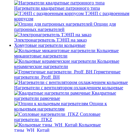
Нагреватели квадратные патронного типа
ТЭНП с раздвоенным
корпусом
Опции для
патронных нагревателей
Электронагреватель ТЭНП на заказ
Хомутовые нагреватели кольцевые
Кольцевые
миканитовые нагреватели
Кольцевые
керамические нагреватели
Герметичные
нагреватели_Proff_BH
Нагреватели с вентилятором охлаждением кольцевые
Квадратные
нагреватели рамочные
Опции к
кольцевым нагревателям
Cопловые
нагреватели_ITKZ
Кольцевые
тэны_WH_Китай