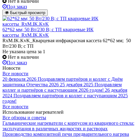
Нет в наличии
Под заказ
Быстрый просмотр
62*62 мм; 50 Вт/230 В; с ТП кварцевые ИК
кассеты_RxM.IK.KvK
RxM.IK.KvK_Кварцевая инфракрасная кассета 62*62 мм; 50
Вт/230 В; с ТП
Не указана цена
за 1
Нет в наличии
Под заказ
Новости
Все новости
20 февраля 2026
Поздравляем партнёров и коллег с Днём
защитника Отечества 2026
25 декабря 2025
Поздравляем
коллег и партнёров с наступающим 2026 годом!
26 декабря
2024
Поздравляем партнёров и коллег с наступающим 2025
годом!
Все новости
Использование нагревателей
Все обзоры и советы
Гальванические нагреватели с корпусом из кварцевого стекла:
эксплуатация в различных жидкостях и растворах
Производство композитной печи предварительного нагрева