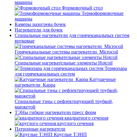
машины
Формовочный стол
Термоформовочные
машины
Камеры разогрева бочек
Нагреватели для бочек
Спиральные нагреватели для горячеканальных систем
витковые
Горячеканальные системы нагреватели_Microcoil
Спиральные нагревательные элементы Hotcoil
Термопара
для горячеканальных систем
Катушечные
нагреватели_Карра
Спиральные тэны с рефлектирующей трубкой,
манжетой
ТЭНы гибкие нагреватели пресс форм
квадратного сечения
круглого сечения
Патронные нагреватели
Круглые ТЭНП