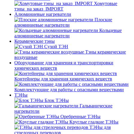
Хомутовые
тэны_на заказ_IMPORT
Алюминиевые нагреватели
Плоские
алюминиевые нагреватели
Кольцевые
алюминиевые нагреватели
Керамические тэны
Сухой ТЭН
Тэны керамические
воздушные
Оборудование для хранения и транспортировки
химических веществ
Контейнеры для хранения химических веществ
Комплектующие для работы с опасными веществами
ТЭНы
Блок ТЭНы
Гальванические
нагреватели
Оребренные ТЭНы
Круглые гладкие ТЭНы
ТЭНы для
стрелочных переводов