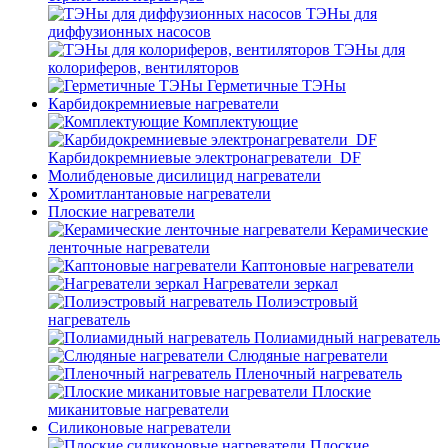
ТЭНы для
диффузионных насосов
ТЭНы для
колориферов, вентиляторов
Герметичные ТЭНы
Карбидокремниевые нагреватели
Комплектующие
Карбидокремниевые электронагреватели_DF
Молибденовые дисилицид нагреватели
Хромитлантановые нагреватели
Плоские нагреватели
Керамические
ленточные нагреватели
Каптоновые нагреватели
Нагреватели зеркал
Полиэстровый
нагреватель
Полиамидный нагреватель
Слюдяные нагреватели
Пленочный нагреватель
Плоские
миканитовые нагреватели
Силиконовые нагреватели
Плоские