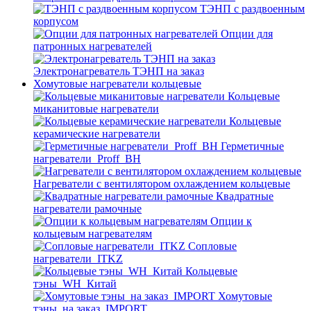
ТЭНП с раздвоенным
корпусом
Опции для
патронных нагревателей
Электронагреватель ТЭНП на заказ
Хомутовые нагреватели кольцевые
Кольцевые
миканитовые нагреватели
Кольцевые
керамические нагреватели
Герметичные
нагреватели_Proff_BH
Нагреватели с вентилятором охлаждением кольцевые
Квадратные
нагреватели рамочные
Опции к
кольцевым нагревателям
Cопловые
нагреватели_ITKZ
Кольцевые
тэны_WH_Китай
Хомутовые
тэны_на заказ_IMPORT