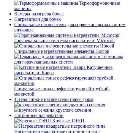
Термоформовочные
машины
Камеры разогрева бочек
Нагреватели для бочек
Спиральные нагреватели для горячеканальных систем
витковые
Горячеканальные системы нагреватели_Microcoil
Спиральные нагревательные элементы Hotcoil
Термопара
для горячеканальных систем
Катушечные
нагреватели_Карра
Спиральные тэны с рефлектирующей трубкой,
манжетой
ТЭНы гибкие нагреватели пресс форм
квадратного сечения
круглого сечения
Патронные нагреватели
Круглые ТЭНП
Нагреватели квадратные патронного типа