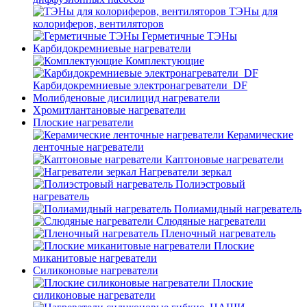
ТЭНы для
колориферов, вентиляторов
Герметичные ТЭНы
Карбидокремниевые нагреватели
Комплектующие
Карбидокремниевые электронагреватели_DF
Молибденовые дисилицид нагреватели
Хромитлантановые нагреватели
Плоские нагреватели
Керамические
ленточные нагреватели
Каптоновые нагреватели
Нагреватели зеркал
Полиэстровый
нагреватель
Полиамидный нагреватель
Слюдяные нагреватели
Пленочный нагреватель
Плоские
миканитовые нагреватели
Силиконовые нагреватели
Плоские
силиконовые нагреватели