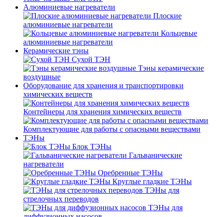
Алюминиевые нагреватели
Плоские
алюминиевые нагреватели
Кольцевые
алюминиевые нагреватели
Керамические тэны
Сухой ТЭН
Тэны керамические
воздушные
Оборудование для хранения и транспортировки
химических веществ
Контейнеры для хранения химических веществ
Комплектующие для работы с опасными веществами
ТЭНы
Блок ТЭНы
Гальванические
нагреватели
Оребренные ТЭНы
Круглые гладкие ТЭНы
ТЭНы для
стрелочных переводов
ТЭНы для
диффузионных насосов