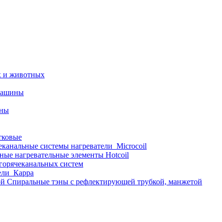
х и животных
машины
ины
тковые
еканальные системы нагреватели_Microcoil
ные нагревательные элементы Hotcoil
 горячеканальных систем
ели_Карра
Спиральные тэны с рефлектирующей трубкой, манжетой