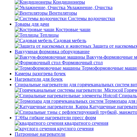
Кондиционеры
Увлажнение, Очистка
Вентиляторы
Системы водоочистки
Товары для дачи
Костровые чаши
Теплицы
Садовая мебель
Защита от насекомы
Вакуумная формовка оборудование
Вакуум-формовочные 
Формовочный стол
Термоформовочные маш
Камеры разогрева бочек
Нагреватели для бочек
Спиральные нагреватели для горячеканальных систем ви
Горяч
Спираль
Термопара для
Катушечные нагреват
ТЭНы гибкие нагреватели пресс форм
квадратного сечения
круглого сечения
Патронные нагреватели