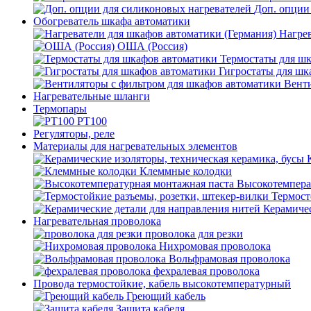
Доп. опции
Обогреватель шкафа автоматики
Нагрев
ОША (Россия)
Термостаты для ш
Гигростаты для шк
Венти
Нагревательные шланги
Термопары
PT100
Регуляторы, реле
Материалы для нагревательных элементов
Клеммные колодки
Высокотемпера
Термост
Керамичес
Нагревательная проволока
проволока для резки
Нихромовая проволока
Вольфрамовая проволока
фехралевая проволока
Провода термостойкие, кабель высокотемпературный
Греющий кабель
Защита кабеля