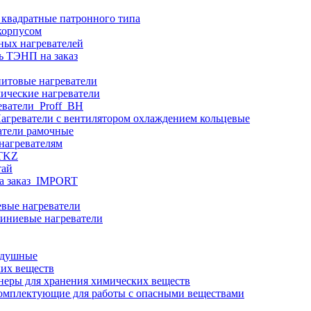
 квадратные патронного типа
корпусом
ных нагревателей
ь ТЭНП на заказ
итовые нагреватели
ические нагреватели
еватели_Proff_BH
агреватели с вентилятором охлаждением кольцевые
атели рамочные
нагревателям
ITKZ
тай
а заказ_IMPORT
вые нагреватели
иниевые нагреватели
здушные
ких веществ
неры для хранения химических веществ
омплектующие для работы с опасными веществами