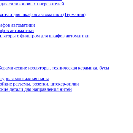
 для силиконовых нагревателей
атели для шкафов автоматики (Германия)
кафов автоматики
афов автоматики
ляторы с фильтром для шкафов автоматики
Керамические изоляторы, техническая керамика, бусы
турная монтажная паста
ойкие разъемы, розетки, штекер-вилки
кие детали для направления нитей