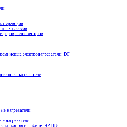
ели
х переводов
нных насосов
иферов, вентиляторов
ремниевые электронагреватели_DF
нточные нагреватели
ые нагреватели
ые нагреватели
и силиконовые гибкие_НАШИ