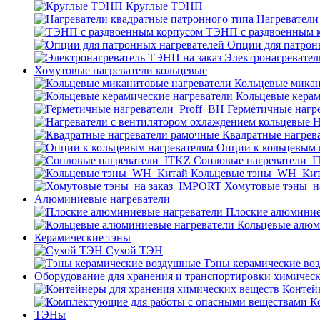
Круглые ТЭНП
Нагреватели
ТЭНП с раздвоенным 
Опции для патрон
Электронагревател
Хомутовые нагреватели кольцевые
Кольцевые микан
Кольцевые керам
Герметичные нагр
Н
Квадратные нагрев
Опции к кольцевым 
Cопловые нагреватели_
Кольцевые тэны_WH_Ки
Хомутовые тэны_н
Алюминиевые нагреватели
Плоские алюминие
Кольцевые алюм
Керамические тэны
Сухой ТЭН
Тэны керамические во
Оборудование для хранения и транспортировки химичес
Контей
К
ТЭНы