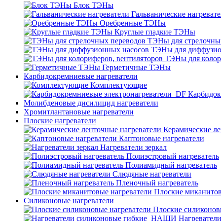
Блок ТЭНы
Гальванические нагреват
Оребренные ТЭНы
Круглые гладкие ТЭНы
ТЭНы для стрелочны
ТЭНы для диффузио
ТЭНы для колор
Герметичные ТЭНы
Карбидокремниевые нагреватели
Комплектующие
Карбидок
Молибденовые дисилицид нагреватели
Хромитлантановые нагреватели
Плоские нагреватели
Керамические ле
Каптоновые нагреватели
Нагреватели зеркал
Полиэстровый нагреватель
Полиамидный нагреватель
Слюдяные нагреватели
Пленочный нагреватель
Плоские миканитов
Силиконовые нагреватели
Плоские силиконов
Нагревател