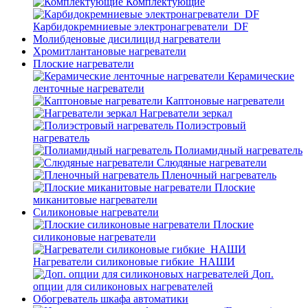
Комплектующие
Карбидокремниевые электронагреватели_DF
Молибденовые дисилицид нагреватели
Хромитлантановые нагреватели
Плоские нагреватели
Керамические
ленточные нагреватели
Каптоновые нагреватели
Нагреватели зеркал
Полиэстровый
нагреватель
Полиамидный нагреватель
Слюдяные нагреватели
Пленочный нагреватель
Плоские
миканитовые нагреватели
Силиконовые нагреватели
Плоские
силиконовые нагреватели
Нагреватели силиконовые гибкие_НАШИ
Доп.
опции для силиконовых нагревателей
Обогреватель шкафа автоматики