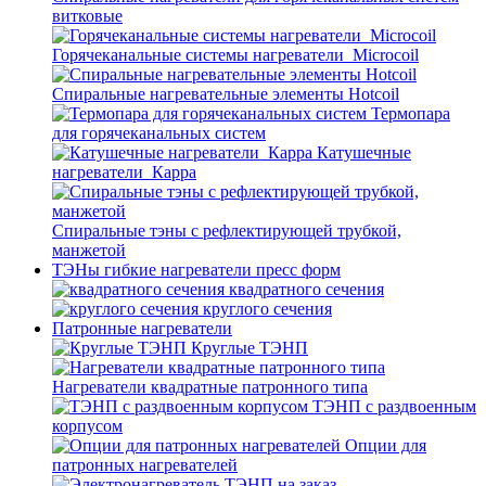
витковые
Горячеканальные системы нагреватели_Microcoil
Спиральные нагревательные элементы Hotcoil
Термопара
для горячеканальных систем
Катушечные
нагреватели_Карра
Спиральные тэны с рефлектирующей трубкой,
манжетой
ТЭНы гибкие нагреватели пресс форм
квадратного сечения
круглого сечения
Патронные нагреватели
Круглые ТЭНП
Нагреватели квадратные патронного типа
ТЭНП с раздвоенным
корпусом
Опции для
патронных нагревателей