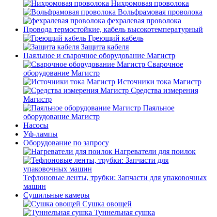
Нихромовая проволока
Вольфрамовая проволока
фехралевая проволока
Провода термостойкие, кабель высокотемпературный
Греющий кабель
Защита кабеля
Паяльное и сварочное оборудование Магистр
Сварочное
оборудование Магистр
Источники тока Магистр
Средства измерения
Магистр
Паяльное
оборудование Магистр
Насосы
Уф-лампы
Оборудование по запросу
Нагреватели для поилок
Тефлоновые ленты, трубки: Запчасти для упаковочных
машин
Сушильные камеры
Сушка овощей
Туннельная сушка