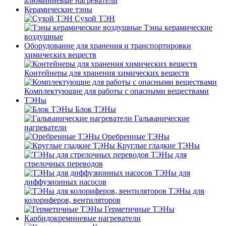
алюминиевые нагреватели
Керамические тэны
Сухой ТЭН
Тэны керамические
воздушные
Оборудование для хранения и транспортировки
химических веществ
Контейнеры для хранения химических веществ
Комплектующие для работы с опасными веществами
ТЭНы
Блок ТЭНы
Гальванические
нагреватели
Оребренные ТЭНы
Круглые гладкие ТЭНы
ТЭНы для
стрелочных переводов
ТЭНы для
диффузионных насосов
ТЭНы для
колориферов, вентиляторов
Герметичные ТЭНы
Карбидокремниевые нагреватели