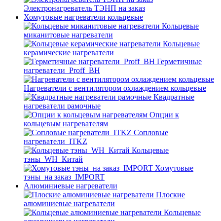
Электронагреватель ТЭНП на заказ
Хомутовые нагреватели кольцевые
Кольцевые
миканитовые нагреватели
Кольцевые
керамические нагреватели
Герметичные
нагреватели_Proff_BH
Нагреватели с вентилятором охлаждением кольцевые
Квадратные
нагреватели рамочные
Опции к
кольцевым нагревателям
Cопловые
нагреватели_ITKZ
Кольцевые
тэны_WH_Китай
Хомутовые
тэны_на заказ_IMPORT
Алюминиевые нагреватели
Плоские
алюминиевые нагреватели
Кольцевые