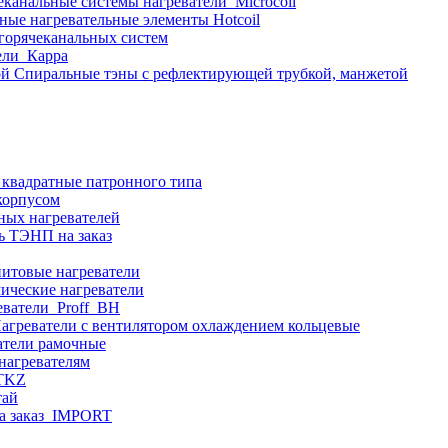
еканальные системы нагреватели_Microcoil
ные нагревательные элементы Hotcoil
 горячеканальных систем
ели_Карра
Спиральные тэны с рефлектирующей трубкой, манжетой
 квадратные патронного типа
корпусом
ных нагревателей
ь ТЭНП на заказ
итовые нагреватели
ические нагреватели
еватели_Proff_BH
агреватели с вентилятором охлаждением кольцевые
атели рамочные
нагревателям
ITKZ
тай
а заказ_IMPORT