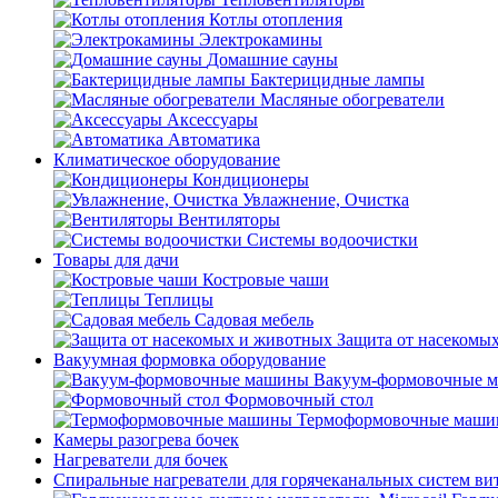
Котлы отопления
Электрокамины
Домашние сауны
Бактерицидные лампы
Масляные обогреватели
Аксессуары
Автоматика
Климатическое оборудование
Кондиционеры
Увлажнение, Очистка
Вентиляторы
Системы водоочистки
Товары для дачи
Костровые чаши
Теплицы
Садовая мебель
Защита от насекомы
Вакуумная формовка оборудование
Вакуум-формовочные 
Формовочный стол
Термоформовочные маш
Камеры разогрева бочек
Нагреватели для бочек
Спиральные нагреватели для горячеканальных систем ви