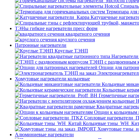
Горяч
Спираль
Термопара для
Катушечные нагреват
ТЭНы гибкие нагреватели пресс форм
квадратного сечения
круглого сечения
Патронные нагреватели
Круглые ТЭНП
Нагреватели
ТЭНП с раздвоенным 
Опции для патрон
Электронагревател
Хомутовые нагреватели кольцевые
Кольцевые микан
Кольцевые керам
Герметичные нагр
Н
Квадратные нагрев
Опции к кольцевым 
Cопловые нагреватели_
Кольцевые тэны_WH_Ки
Хомутовые тэны_н
Алюминиевые нагреватели