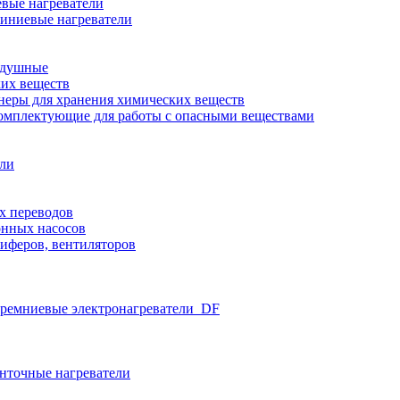
вые нагреватели
иниевые нагреватели
здушные
ких веществ
неры для хранения химических веществ
омплектующие для работы с опасными веществами
ели
х переводов
нных насосов
иферов, вентиляторов
ремниевые электронагреватели_DF
нточные нагреватели