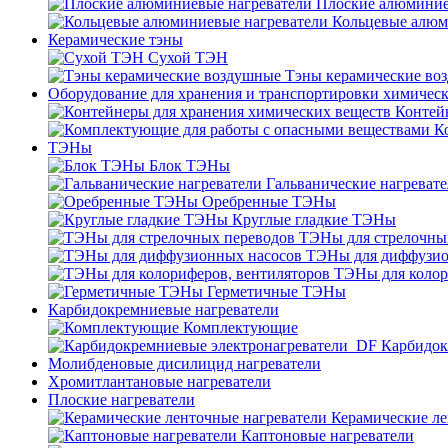
Плоские алюминие
Кольцевые алюм
Керамические тэны
Сухой ТЭН
Тэны керамические во
Оборудование для хранения и транспортировки химичес
Контей
К
ТЭНы
Блок ТЭНы
Гальванические нагреват
Оребренные ТЭНы
Круглые гладкие ТЭНы
ТЭНы для стрелочны
ТЭНы для диффузио
ТЭНы для колор
Герметичные ТЭНы
Карбидокремниевые нагреватели
Комплектующие
Карбидок
Молибденовые дисилицид нагреватели
Хромитлантановые нагреватели
Плоские нагреватели
Керамические ле
Каптоновые нагреватели