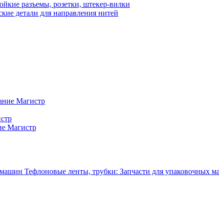
ойкие разъемы, розетки, штекер-вилки
кие детали для направления нитей
ание Магистр
истр
ие Магистр
Тефлоновые ленты, трубки: Запчасти для упаковочных 