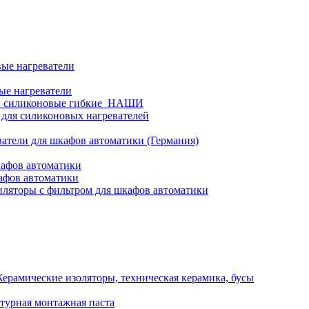
ые нагреватели
ые нагреватели
и силиконовые гибкие_НАШИ
 для силиконовых нагревателей
атели для шкафов автоматики (Германия)
кафов автоматики
афов автоматики
ляторы с фильтром для шкафов автоматики
Керамические изоляторы, техническая керамика, бусы
турная монтажная паста