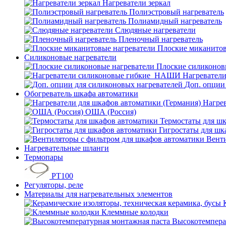
Нагреватели зеркал
Полиэстровый нагреватель
Полиамидный нагреватель
Слюдяные нагреватели
Пленочный нагреватель
Плоские миканитов
Силиконовые нагреватели
Плоские силиконов
Нагревател
Доп. опции
Обогреватель шкафа автоматики
Нагрев
ОША (Россия)
Термостаты для ш
Гигростаты для шк
Венти
Нагревательные шланги
Термопары
PT100
Регуляторы, реле
Материалы для нагревательных элементов
Клеммные колодки
Высокотемпера