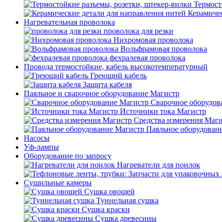
Термост
Керамичес
Нагревательная проволока
проволока для резки
Нихромовая проволока
Вольфрамовая проволока
фехралевая проволока
Провода термостойкие, кабель высокотемпературный
Греющий кабель
Защита кабеля
Паяльное и сварочное оборудование Магистр
Сварочное оборудов
Источники тока Магистр
Средства измерения Маг
Паяльное оборудован
Насосы
Уф-лампы
Оборудование по запросу
Нагреватели для поилок
Сушильные камеры
Сушка овощей
Туннельная сушка
Сушка краски
Сушка древесины