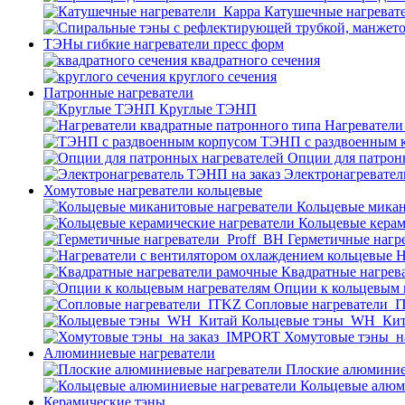
Катушечные нагреват
ТЭНы гибкие нагреватели пресс форм
квадратного сечения
круглого сечения
Патронные нагреватели
Круглые ТЭНП
Нагреватели
ТЭНП с раздвоенным 
Опции для патрон
Электронагревател
Хомутовые нагреватели кольцевые
Кольцевые микан
Кольцевые керам
Герметичные нагр
Н
Квадратные нагрев
Опции к кольцевым 
Cопловые нагреватели_
Кольцевые тэны_WH_Ки
Хомутовые тэны_н
Алюминиевые нагреватели
Плоские алюминие
Кольцевые алюм
Керамические тэны