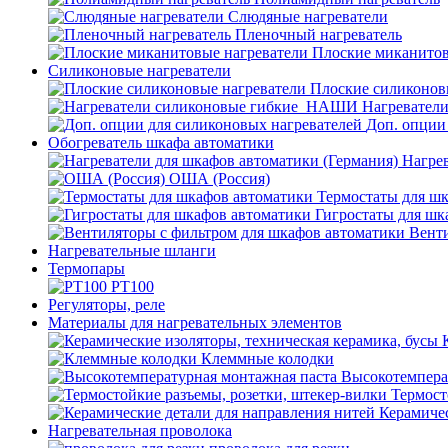
Слюдяные нагреватели
Пленочный нагреватель
Плоские миканитов
Силиконовые нагреватели
Плоские силиконов
Нагревател
Доп. опции
Обогреватель шкафа автоматики
Нагрев
ОША (Россия)
Термостаты для ш
Гигростаты для шк
Венти
Нагревательные шланги
Термопары
PT100
Регуляторы, реле
Материалы для нагревательных элементов
Клеммные колодки
Высокотемпера
Термост
Керамичес
Нагревательная проволока