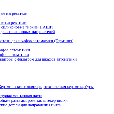
ые нагреватели
ые нагреватели
и силиконовые гибкие_НАШИ
 для силиконовых нагревателей
атели для шкафов автоматики (Германия)
кафов автоматики
афов автоматики
ляторы с фильтром для шкафов автоматики
Керамические изоляторы, техническая керамика, бусы
турная монтажная паста
ойкие разъемы, розетки, штекер-вилки
кие детали для направления нитей