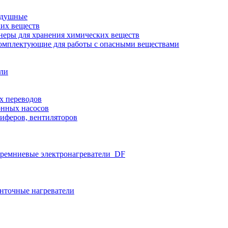
здушные
ких веществ
неры для хранения химических веществ
омплектующие для работы с опасными веществами
ели
х переводов
нных насосов
иферов, вентиляторов
ремниевые электронагреватели_DF
нточные нагреватели