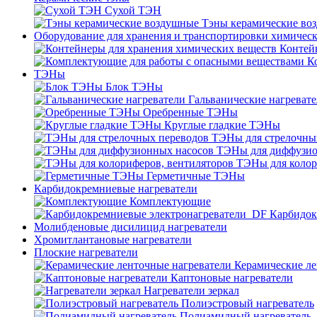
Сухой ТЭН
Тэны керамические во
Оборудование для хранения и транспортировки химичес
Контей
К
ТЭНы
Блок ТЭНы
Гальванические нагреват
Оребренные ТЭНы
Круглые гладкие ТЭНы
ТЭНы для стрелочны
ТЭНы для диффузио
ТЭНы для колор
Герметичные ТЭНы
Карбидокремниевые нагреватели
Комплектующие
Карбидок
Молибденовые дисилицид нагреватели
Хромитлантановые нагреватели
Плоские нагреватели
Керамические ле
Каптоновые нагреватели
Нагреватели зеркал
Полиэстровый нагреватель
Полиамидный нагреватель