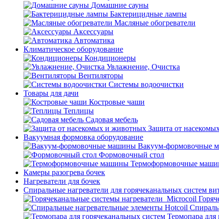
Домашние сауны
Бактерицидные лампы
Масляные обогреватели
Аксессуары
Автоматика
Климатическое оборудование
Кондиционеры
Увлажнение, Очистка
Вентиляторы
Системы водоочистки
Товары для дачи
Костровые чаши
Теплицы
Садовая мебель
Защита от насекомы
Вакуумная формовка оборудование
Вакуум-формовочные 
Формовочный стол
Термоформовочные маш
Камеры разогрева бочек
Нагреватели для бочек
Спиральные нагреватели для горячеканальных систем ви
Горяч
Спираль
Термопара для