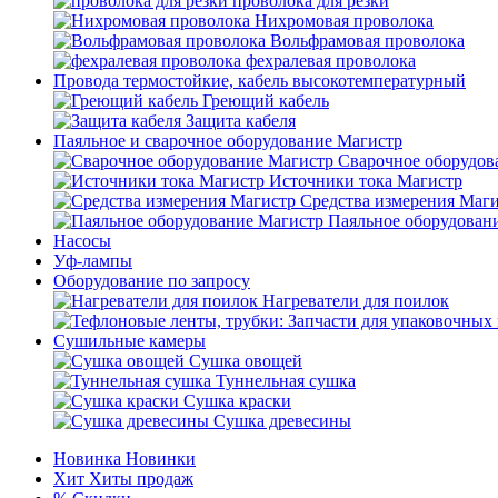
проволока для резки
Нихромовая проволока
Вольфрамовая проволока
фехралевая проволока
Провода термостойкие, кабель высокотемпературный
Греющий кабель
Защита кабеля
Паяльное и сварочное оборудование Магистр
Сварочное оборудов
Источники тока Магистр
Средства измерения Маг
Паяльное оборудован
Насосы
Уф-лампы
Оборудование по запросу
Нагреватели для поилок
Сушильные камеры
Сушка овощей
Туннельная сушка
Сушка краски
Сушка древесины
Новинка
Новинки
Хит
Хиты продаж