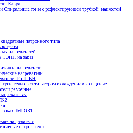
ели_Карра
Спиральные тэны с рефлектирующей трубкой, манжетой
 квадратные патронного типа
корпусом
ных нагревателей
ь ТЭНП на заказ
итовые нагреватели
ические нагреватели
еватели_Proff_BH
агреватели с вентилятором охлаждением кольцевые
атели рамочные
нагревателям
ITKZ
тай
а заказ_IMPORT
вые нагреватели
иниевые нагреватели