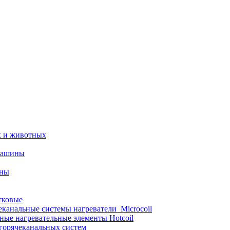
х и животных
машины
ины
тковые
еканальные системы нагреватели_Microcoil
ные нагревательные элементы Hotcoil
 горячеканальных систем