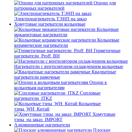
Опции для
патронных нагревателей
Электронагреватель ТЭНП на заказ
Хомутовые нагреватели кольцевые
Кольцевые
миканитовые нагреватели
Кольцевые
керамические нагреватели
Герметичные
нагреватели_Proff_BH
Нагреватели с вентилятором охлаждением кольцевые
Квадратные
нагреватели рамочные
Опции к
кольцевым нагревателям
Cопловые
нагреватели_ITKZ
Кольцевые
тэны_WH_Китай
Хомутовые
тэны_на заказ_IMPORT
Алюминиевые нагреватели
Плоские