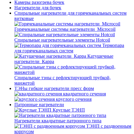
Камеры разогрева бочек
Нагреватели для бочек
Спиральные нагреватели для горячеканальных систем
витковые
Горячеканальные системы нагреватели_Microcoil
Спиральные нагревательные элементы Hotcoil
Термопара
для горячеканальных систем
Катушечные
нагреватели_Карра
Спиральные тэны с рефлектирующей трубкой,
манжетой
ТЭНы гибкие нагреватели пресс форм
квадратного сечения
круглого сечения
Патронные нагреватели
Круглые ТЭНП
Нагреватели квадратные патронного типа
ТЭНП с раздвоенным
корпусом