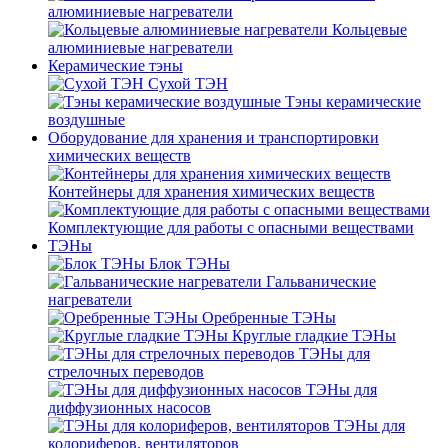
алюминиевые нагреватели
Кольцевые
алюминиевые нагреватели
Керамические тэны
Сухой ТЭН
Тэны керамические
воздушные
Оборудование для хранения и транспортировки
химических веществ
Контейнеры для хранения химических веществ
Комплектующие для работы с опасными веществами
ТЭНы
Блок ТЭНы
Гальванические
нагреватели
Оребренные ТЭНы
Круглые гладкие ТЭНы
ТЭНы для
стрелочных переводов
ТЭНы для
диффузионных насосов
ТЭНы для
колориферов, вентиляторов