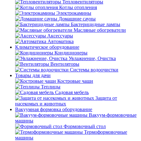
Тепловентиляторы
Котлы отопления
Электрокамины
Домашние сауны
Бактерицидные лампы
Масляные обогреватели
Аксессуары
Автоматика
Климатическое оборудование
Кондиционеры
Увлажнение, Очистка
Вентиляторы
Системы водоочистки
Товары для дачи
Костровые чаши
Теплицы
Садовая мебель
Защита от
насекомых и животных
Вакуумная формовка оборудование
Вакуум-формовочные
машины
Формовочный стол
Термоформовочные
машины