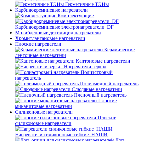
Герметичные ТЭНы
Карбидокремниевые нагреватели
Комплектующие
Карбидокремниевые электронагреватели_DF
Молибденовые дисилицид нагреватели
Хромитлантановые нагреватели
Плоские нагреватели
Керамические
ленточные нагреватели
Каптоновые нагреватели
Нагреватели зеркал
Полиэстровый
нагреватель
Полиамидный нагреватель
Слюдяные нагреватели
Пленочный нагреватель
Плоские
миканитовые нагреватели
Силиконовые нагреватели
Плоские
силиконовые нагреватели
Нагреватели силиконовые гибкие_НАШИ
Доп.