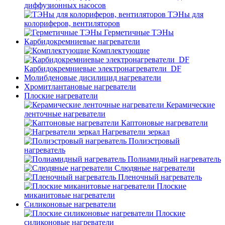
диффузионных насосов
ТЭНы для
колориферов, вентиляторов
Герметичные ТЭНы
Карбидокремниевые нагреватели
Комплектующие
Карбидокремниевые электронагреватели_DF
Молибденовые дисилицид нагреватели
Хромитлантановые нагреватели
Плоские нагреватели
Керамические
ленточные нагреватели
Каптоновые нагреватели
Нагреватели зеркал
Полиэстровый
нагреватель
Полиамидный нагреватель
Слюдяные нагреватели
Пленочный нагреватель
Плоские
миканитовые нагреватели
Силиконовые нагреватели
Плоские
силиконовые нагреватели