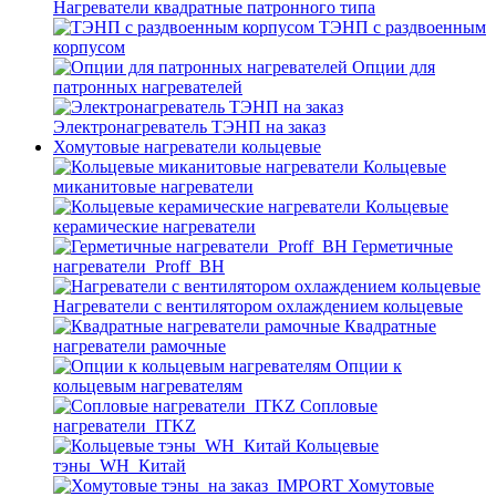
Нагреватели квадратные патронного типа
ТЭНП с раздвоенным
корпусом
Опции для
патронных нагревателей
Электронагреватель ТЭНП на заказ
Хомутовые нагреватели кольцевые
Кольцевые
миканитовые нагреватели
Кольцевые
керамические нагреватели
Герметичные
нагреватели_Proff_BH
Нагреватели с вентилятором охлаждением кольцевые
Квадратные
нагреватели рамочные
Опции к
кольцевым нагревателям
Cопловые
нагреватели_ITKZ
Кольцевые
тэны_WH_Китай
Хомутовые