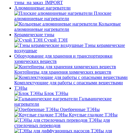
тэны_на заказ_IMPORT
Алюминиевые нагреватели
Плоские
алюминиевые нагреватели
Кольцевые
алюминиевые нагреватели
Керамические тэны
Сухой ТЭН
Тэны керамические
воздушные
Оборудование для хранения и транспортировки
химических веществ
Контейнеры для хранения химических веществ
Комплектующие для работы с опасными веществами
ТЭНы
Блок ТЭНы
Гальванические
нагреватели
Оребренные ТЭНы
Круглые гладкие ТЭНы
ТЭНы для
стрелочных переводов
ТЭНы для