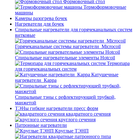
Формовочный стол
Термоформовочные
машины
Камеры разогрева бочек
Нагреватели для бочек
Спиральные нагреватели для горячеканальных систем
витковые
Горячеканальные системы нагреватели_Microcoil
Спиральные нагревательные элементы Hotcoil
Термопара
для горячеканальных систем
Катушечные
нагреватели_Карра
Спиральные тэны с рефлектирующей трубкой,
манжетой
ТЭНы гибкие нагреватели пресс форм
квадратного сечения
круглого сечения
Патронные нагреватели
Круглые ТЭНП