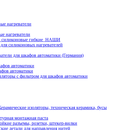
ые нагреватели
ые нагреватели
и силиконовые гибкие_НАШИ
 для силиконовых нагревателей
атели для шкафов автоматики (Германия)
кафов автоматики
афов автоматики
ляторы с фильтром для шкафов автоматики
Керамические изоляторы, техническая керамика, бусы
турная монтажная паста
ойкие разъемы, розетки, штекер-вилки
кие детали для направления нитей