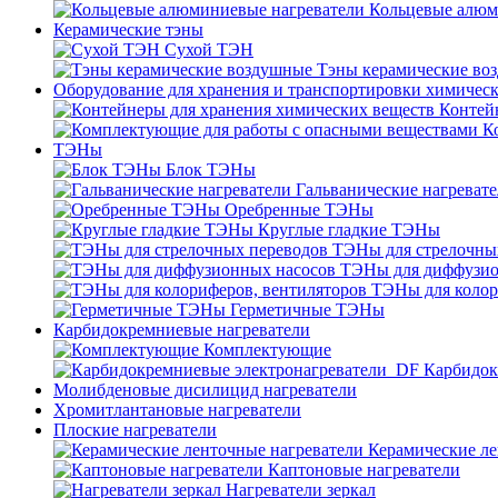
Кольцевые алюм
Керамические тэны
Сухой ТЭН
Тэны керамические во
Оборудование для хранения и транспортировки химичес
Контей
К
ТЭНы
Блок ТЭНы
Гальванические нагреват
Оребренные ТЭНы
Круглые гладкие ТЭНы
ТЭНы для стрелочны
ТЭНы для диффузио
ТЭНы для колор
Герметичные ТЭНы
Карбидокремниевые нагреватели
Комплектующие
Карбидок
Молибденовые дисилицид нагреватели
Хромитлантановые нагреватели
Плоские нагреватели
Керамические ле
Каптоновые нагреватели
Нагреватели зеркал