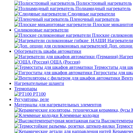
Полиэстровый нагреватель
Полиамидный нагреватель
Слюдяные нагреватели
Пленочный нагреватель
Плоские миканитов
Силиконовые нагреватели
Плоские силиконов
Нагревател
Доп. опции
Обогреватель шкафа автоматики
Нагрев
ОША (Россия)
Термостаты для ш
Гигростаты для шк
Венти
Нагревательные шланги
Термопары
PT100
Регуляторы, реле
Материалы для нагревательных элементов
Клеммные колодки
Высокотемпера
Термост
Керамичес