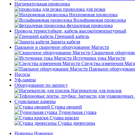
Нагревательная проволока
проволока для резки
Нихромовая проволока
Вольфрамовая проволока
фехралевая проволока
Провода термостойкие, кабель высокотемпературный
Греющий кабель
Защита кабеля
Паяльное и сварочное оборудование Магистр
Сварочное оборудов
Источники тока Магистр
Средства измерения Маг
Паяльное оборудован
Насосы
Уф-лампы
Оборудование по запросу
Нагреватели для поилок
Сушильные камеры
Сушка овощей
Туннельная сушка
Сушка краски
Сушка древесины
Новинка
Новинки