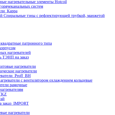
ные нагревательные элементы Hotcoil
 горячеканальных систем
ели_Карра
Спиральные тэны с рефлектирующей трубкой, манжетой
 квадратные патронного типа
корпусом
ных нагревателей
ь ТЭНП на заказ
итовые нагреватели
ические нагреватели
еватели_Proff_BH
агреватели с вентилятором охлаждением кольцевые
атели рамочные
нагревателям
ITKZ
тай
а заказ_IMPORT
вые нагреватели