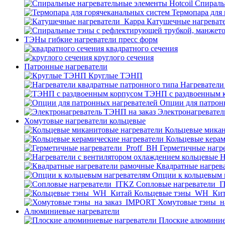
Спираль
Термопара для
Катушечные нагреват
ТЭНы гибкие нагреватели пресс форм
квадратного сечения
круглого сечения
Патронные нагреватели
Круглые ТЭНП
Нагреватели
ТЭНП с раздвоенным 
Опции для патрон
Электронагревател
Хомутовые нагреватели кольцевые
Кольцевые микан
Кольцевые керам
Герметичные нагр
Н
Квадратные нагрев
Опции к кольцевым 
Cопловые нагреватели_
Кольцевые тэны_WH_Ки
Хомутовые тэны_н
Алюминиевые нагреватели
Плоские алюминие