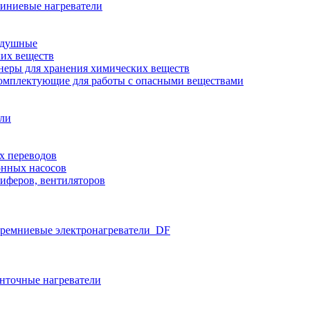
иниевые нагреватели
здушные
ких веществ
неры для хранения химических веществ
омплектующие для работы с опасными веществами
ели
х переводов
нных насосов
иферов, вентиляторов
ремниевые электронагреватели_DF
нточные нагреватели