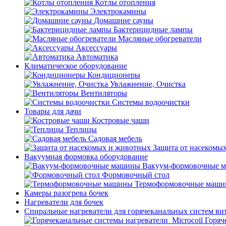
Котлы отопления
Электрокамины
Домашние сауны
Бактерицидные лампы
Масляные обогреватели
Аксессуары
Автоматика
Климатическое оборудование
Кондиционеры
Увлажнение, Очистка
Вентиляторы
Системы водоочистки
Товары для дачи
Костровые чаши
Теплицы
Садовая мебель
Защита от насекомы
Вакуумная формовка оборудование
Вакуум-формовочные 
Формовочный стол
Термоформовочные маш
Камеры разогрева бочек
Нагреватели для бочек
Спиральные нагреватели для горячеканальных систем ви
Горяч