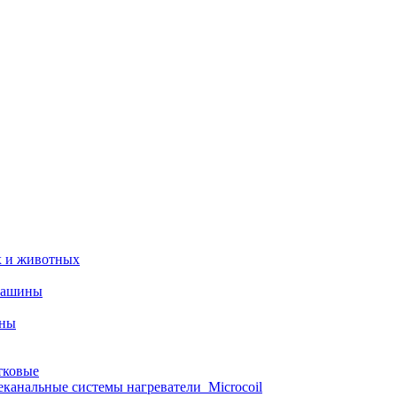
х и животных
машины
ины
тковые
еканальные системы нагреватели_Microcoil