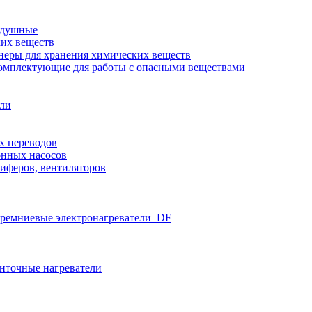
здушные
ких веществ
неры для хранения химических веществ
омплектующие для работы с опасными веществами
ели
х переводов
нных насосов
иферов, вентиляторов
ремниевые электронагреватели_DF
нточные нагреватели