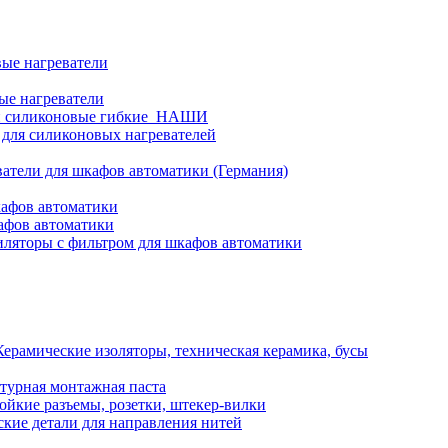
ые нагреватели
ые нагреватели
и силиконовые гибкие_НАШИ
 для силиконовых нагревателей
атели для шкафов автоматики (Германия)
кафов автоматики
афов автоматики
ляторы с фильтром для шкафов автоматики
Керамические изоляторы, техническая керамика, бусы
турная монтажная паста
ойкие разъемы, розетки, штекер-вилки
кие детали для направления нитей