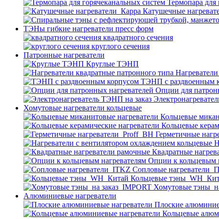
Термопара для
Катушечные нагреват
ТЭНы гибкие нагреватели пресс форм
квадратного сечения
круглого сечения
Патронные нагреватели
Круглые ТЭНП
Нагреватели
ТЭНП с раздвоенным 
Опции для патрон
Электронагревател
Хомутовые нагреватели кольцевые
Кольцевые микан
Кольцевые керам
Герметичные нагр
Н
Квадратные нагрев
Опции к кольцевым 
Cопловые нагреватели_
Кольцевые тэны_WH_Ки
Хомутовые тэны_н
Алюминиевые нагреватели
Плоские алюминие
Кольцевые алюм