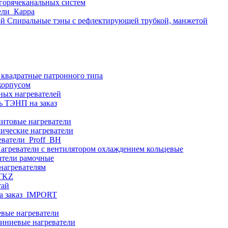
 горячеканальных систем
ели_Карра
Спиральные тэны с рефлектирующей трубкой, манжетой
 квадратные патронного типа
корпусом
ных нагревателей
ь ТЭНП на заказ
итовые нагреватели
ические нагреватели
еватели_Proff_BH
агреватели с вентилятором охлаждением кольцевые
атели рамочные
нагревателям
ITKZ
тай
а заказ_IMPORT
вые нагреватели
иниевые нагреватели