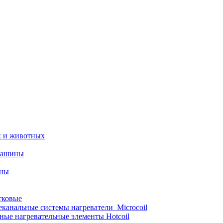
х и животных
машины
ины
тковые
еканальные системы нагреватели_Microcoil
ные нагревательные элементы Hotcoil