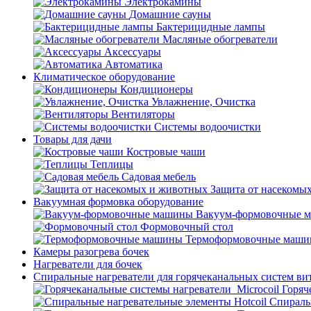
Электрокамины
Домашние сауны
Бактерицидные лампы
Масляные обогреватели
Аксессуары
Автоматика
Климатическое оборудование
Кондиционеры
Увлажнение, Очистка
Вентиляторы
Системы водоочистки
Товары для дачи
Костровые чаши
Теплицы
Садовая мебель
Защита от насекомы
Вакуумная формовка оборудование
Вакуум-формовочные 
Формовочный стол
Термоформовочные маш
Камеры разогрева бочек
Нагреватели для бочек
Спиральные нагреватели для горячеканальных систем ви
Горяч
Спираль