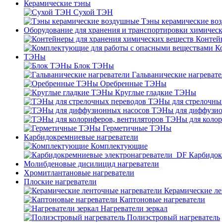
Керамические тэны
Сухой ТЭН
Тэны керамические во
Оборудование для хранения и транспортировки химичес
Контей
К
ТЭНы
Блок ТЭНы
Гальванические нагреват
Оребренные ТЭНы
Круглые гладкие ТЭНы
ТЭНы для стрелочны
ТЭНы для диффузио
ТЭНы для колор
Герметичные ТЭНы
Карбидокремниевые нагреватели
Комплектующие
Карбидок
Молибденовые дисилицид нагреватели
Хромитлантановые нагреватели
Плоские нагреватели
Керамические ле
Каптоновые нагреватели
Нагреватели зеркал
Полиэстровый нагреватель