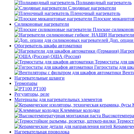
Полиамидный нагреватель
Слюдяные нагреватели
Пленочный нагреватель
Плоские миканитов
Силиконовые нагреватели
Плоские силиконов
Нагревател
Доп. опции
Обогреватель шкафа автоматики
Нагрев
ОША (Россия)
Термостаты для ш
Гигростаты для шк
Венти
Нагревательные шланги
Термопары
PT100
Регуляторы, реле
Материалы для нагревательных элементов
Клеммные колодки
Высокотемпера
Термост
Керамичес
Нагревательная проволока