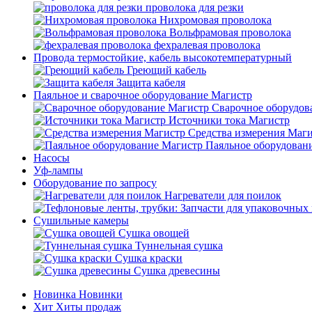
проволока для резки
Нихромовая проволока
Вольфрамовая проволока
фехралевая проволока
Провода термостойкие, кабель высокотемпературный
Греющий кабель
Защита кабеля
Паяльное и сварочное оборудование Магистр
Сварочное оборудов
Источники тока Магистр
Средства измерения Маг
Паяльное оборудован
Насосы
Уф-лампы
Оборудование по запросу
Нагреватели для поилок
Сушильные камеры
Сушка овощей
Туннельная сушка
Сушка краски
Сушка древесины
Новинка
Новинки
Хит
Хиты продаж