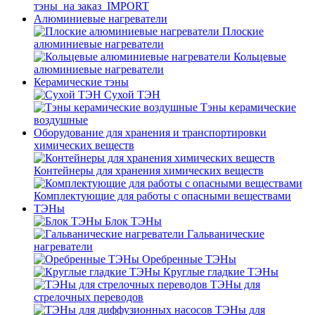
тэны_на заказ_IMPORT
Алюминиевые нагреватели
Плоские
алюминиевые нагреватели
Кольцевые
алюминиевые нагреватели
Керамические тэны
Сухой ТЭН
Тэны керамические
воздушные
Оборудование для хранения и транспортировки
химических веществ
Контейнеры для хранения химических веществ
Комплектующие для работы с опасными веществами
ТЭНы
Блок ТЭНы
Гальванические
нагреватели
Оребренные ТЭНы
Круглые гладкие ТЭНы
ТЭНы для
стрелочных переводов
ТЭНы для