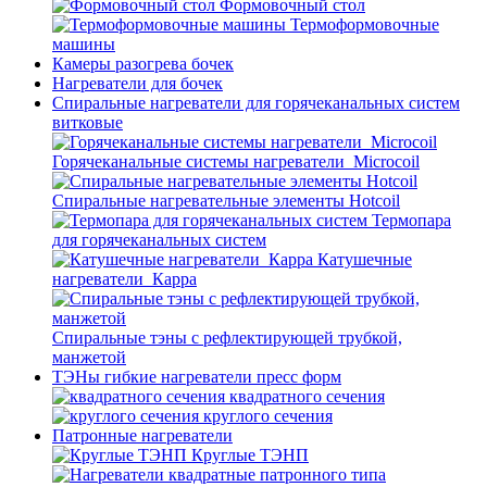
Формовочный стол
Термоформовочные
машины
Камеры разогрева бочек
Нагреватели для бочек
Спиральные нагреватели для горячеканальных систем
витковые
Горячеканальные системы нагреватели_Microcoil
Спиральные нагревательные элементы Hotcoil
Термопара
для горячеканальных систем
Катушечные
нагреватели_Карра
Спиральные тэны с рефлектирующей трубкой,
манжетой
ТЭНы гибкие нагреватели пресс форм
квадратного сечения
круглого сечения
Патронные нагреватели
Круглые ТЭНП