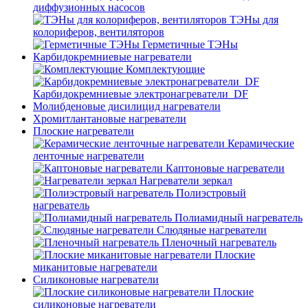
диффузионных насосов
ТЭНы для
колориферов, вентиляторов
Герметичные ТЭНы
Карбидокремниевые нагреватели
Комплектующие
Карбидокремниевые электронагреватели_DF
Молибденовые дисилицид нагреватели
Хромитлантановые нагреватели
Плоские нагреватели
Керамические
ленточные нагреватели
Каптоновые нагреватели
Нагреватели зеркал
Полиэстровый
нагреватель
Полиамидный нагреватель
Слюдяные нагреватели
Пленочный нагреватель
Плоские
миканитовые нагреватели
Силиконовые нагреватели
Плоские
силиконовые нагреватели