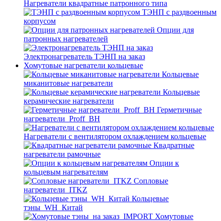
Нагреватели квадратные патронного типа
ТЭНП с раздвоенным
корпусом
Опции для
патронных нагревателей
Электронагреватель ТЭНП на заказ
Хомутовые нагреватели кольцевые
Кольцевые
миканитовые нагреватели
Кольцевые
керамические нагреватели
Герметичные
нагреватели_Proff_BH
Нагреватели с вентилятором охлаждением кольцевые
Квадратные
нагреватели рамочные
Опции к
кольцевым нагревателям
Cопловые
нагреватели_ITKZ
Кольцевые
тэны_WH_Китай
Хомутовые