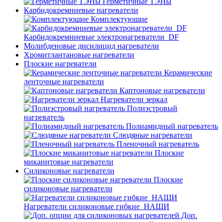
Герметичные ТЭНы
Карбидокремниевые нагреватели
Комплектующие
Карбидокремниевые электронагреватели_DF
Молибденовые дисилицид нагреватели
Хромитлантановые нагреватели
Плоские нагреватели
Керамические
ленточные нагреватели
Каптоновые нагреватели
Нагреватели зеркал
Полиэстровый
нагреватель
Полиамидный нагреватель
Слюдяные нагреватели
Пленочный нагреватель
Плоские
миканитовые нагреватели
Силиконовые нагреватели
Плоские
силиконовые нагреватели
Нагреватели силиконовые гибкие_НАШИ
Доп.