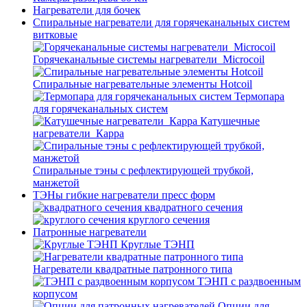
Нагреватели для бочек
Спиральные нагреватели для горячеканальных систем
витковые
Горячеканальные системы нагреватели_Microcoil
Спиральные нагревательные элементы Hotcoil
Термопара
для горячеканальных систем
Катушечные
нагреватели_Карра
Спиральные тэны с рефлектирующей трубкой,
манжетой
ТЭНы гибкие нагреватели пресс форм
квадратного сечения
круглого сечения
Патронные нагреватели
Круглые ТЭНП
Нагреватели квадратные патронного типа
ТЭНП с раздвоенным
корпусом
Опции для