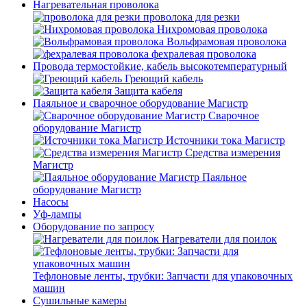
Нагревательная проволока
проволока для резки
Нихромовая проволока
Вольфрамовая проволока
фехралевая проволока
Провода термостойкие, кабель высокотемпературный
Греющий кабель
Защита кабеля
Паяльное и сварочное оборудование Магистр
Сварочное
оборудование Магистр
Источники тока Магистр
Средства измерения
Магистр
Паяльное
оборудование Магистр
Насосы
Уф-лампы
Оборудование по запросу
Нагреватели для поилок
Тефлоновые ленты, трубки: Запчасти для упаковочных
машин
Сушильные камеры