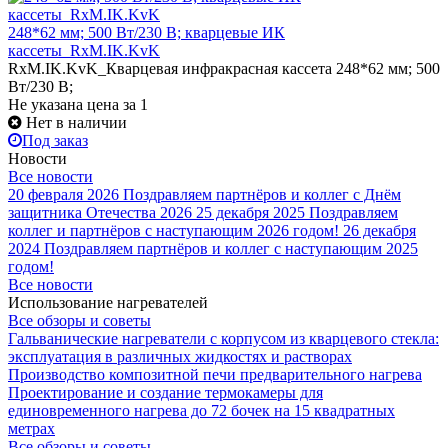
248*62 мм; 500 Вт/230 В; кварцевые ИК
кассеты_RxM.IK.KvK
RxM.IK.KvK_Кварцевая инфракрасная кассета 248*62 мм; 500
Вт/230 В;
Не указана цена
за 1
Нет в наличии
Под заказ
Новости
Все новости
20 февраля 2026
Поздравляем партнёров и коллег с Днём
защитника Отечества 2026
25 декабря 2025
Поздравляем
коллег и партнёров с наступающим 2026 годом!
26 декабря
2024
Поздравляем партнёров и коллег с наступающим 2025
годом!
Все новости
Использование нагревателей
Все обзоры и советы
Гальванические нагреватели с корпусом из кварцевого стекла:
эксплуатация в различных жидкостях и растворах
Производство композитной печи предварительного нагрева
Проектирование и создание термокамеры для
единовременного нагрева до 72 бочек на 15 квадратных
метрах
Все обзоры и советы