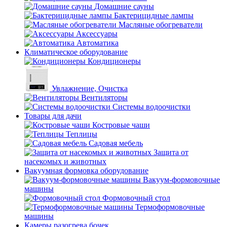
Домашние сауны
Бактерицидные лампы
Масляные обогреватели
Аксессуары
Автоматика
Климатическое оборудование
Кондиционеры
Увлажнение, Очистка
Вентиляторы
Системы водоочистки
Товары для дачи
Костровые чаши
Теплицы
Садовая мебель
Защита от
насекомых и животных
Вакуумная формовка оборудование
Вакуум-формовочные
машины
Формовочный стол
Термоформовочные
машины
Камеры разогрева бочек