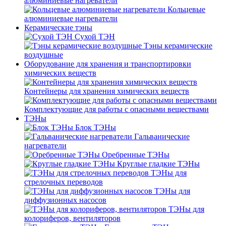
алюминиевые нагреватели
Кольцевые
алюминиевые нагреватели
Керамические тэны
Сухой ТЭН
Тэны керамические
воздушные
Оборудование для хранения и транспортировки
химических веществ
Контейнеры для хранения химических веществ
Комплектующие для работы с опасными веществами
ТЭНы
Блок ТЭНы
Гальванические
нагреватели
Оребренные ТЭНы
Круглые гладкие ТЭНы
ТЭНы для
стрелочных переводов
ТЭНы для
диффузионных насосов
ТЭНы для
колориферов, вентиляторов