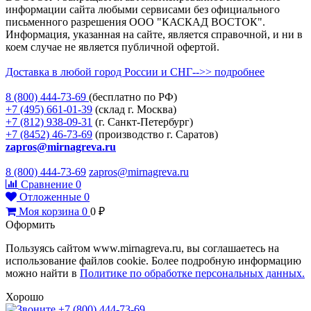
информации сайта любыми сервисами без официального
письменного разрешения ООО "КАСКАД ВОСТОК".
Информация, указанная на сайте, является справочной, и ни в
коем случае не является публичной офертой.
Доставка в любой город России и СНГ-->> подробнее
8 (800)
444-73-69
(бесплатно по РФ)
+7 (495)
661-01-39
(склад г. Москва)
+7 (812)
938-09-31
(г. Санкт-Петербург)
+7 (8452)
46-73-69
(производство г. Саратов)
zapros@mirnagreva.ru
8 (800) 444-73-69
zapros@mirnagreva.ru
Сравнение
0
Отложенные
0
Моя корзина
0
0
₽
Оформить
Пользуясь сайтом www.mirnagreva.ru, вы соглашаетесь на
использование файлов cookie. Более подробную информацию
можно найти в
Политике по обработке персональных данных.
Хорошо