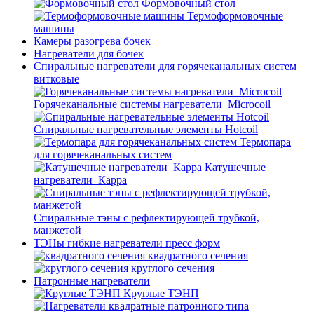
Формовочный стол
Термоформовочные
машины
Камеры разогрева бочек
Нагреватели для бочек
Спиральные нагреватели для горячеканальных систем
витковые
Горячеканальные системы нагреватели_Microcoil
Спиральные нагревательные элементы Hotcoil
Термопара
для горячеканальных систем
Катушечные
нагреватели_Карра
Спиральные тэны с рефлектирующей трубкой,
манжетой
ТЭНы гибкие нагреватели пресс форм
квадратного сечения
круглого сечения
Патронные нагреватели
Круглые ТЭНП