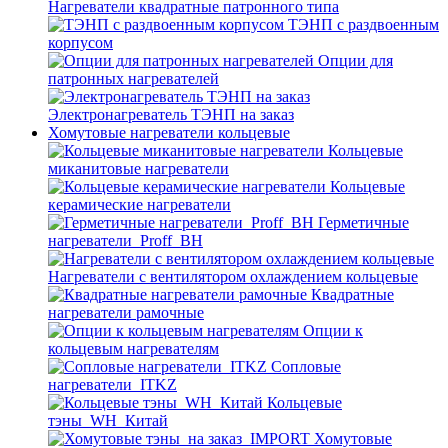
Нагреватели квадратные патронного типа
ТЭНП с раздвоенным
корпусом
Опции для
патронных нагревателей
Электронагреватель ТЭНП на заказ
Хомутовые нагреватели кольцевые
Кольцевые
миканитовые нагреватели
Кольцевые
керамические нагреватели
Герметичные
нагреватели_Proff_BH
Нагреватели с вентилятором охлаждением кольцевые
Квадратные
нагреватели рамочные
Опции к
кольцевым нагревателям
Cопловые
нагреватели_ITKZ
Кольцевые
тэны_WH_Китай
Хомутовые