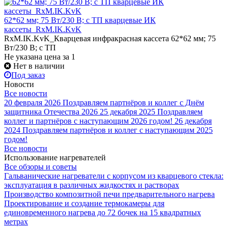
62*62 мм; 75 Вт/230 В; с ТП кварцевые ИК
кассеты_RxM.IK.KvK
RxM.IK.KvK_Кварцевая инфракрасная кассета 62*62 мм; 75
Вт/230 В; с ТП
Не указана цена
за 1
Нет в наличии
Под заказ
Новости
Все новости
20 февраля 2026
Поздравляем партнёров и коллег с Днём
защитника Отечества 2026
25 декабря 2025
Поздравляем
коллег и партнёров с наступающим 2026 годом!
26 декабря
2024
Поздравляем партнёров и коллег с наступающим 2025
годом!
Все новости
Использование нагревателей
Все обзоры и советы
Гальванические нагреватели с корпусом из кварцевого стекла:
эксплуатация в различных жидкостях и растворах
Производство композитной печи предварительного нагрева
Проектирование и создание термокамеры для
единовременного нагрева до 72 бочек на 15 квадратных
метрах