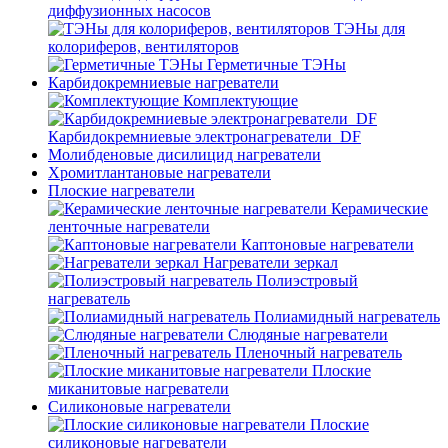
диффузионных насосов
ТЭНы для
колориферов, вентиляторов
Герметичные ТЭНы
Карбидокремниевые нагреватели
Комплектующие
Карбидокремниевые электронагреватели_DF
Молибденовые дисилицид нагреватели
Хромитлантановые нагреватели
Плоские нагреватели
Керамические
ленточные нагреватели
Каптоновые нагреватели
Нагреватели зеркал
Полиэстровый
нагреватель
Полиамидный нагреватель
Слюдяные нагреватели
Пленочный нагреватель
Плоские
миканитовые нагреватели
Силиконовые нагреватели
Плоские
силиконовые нагреватели