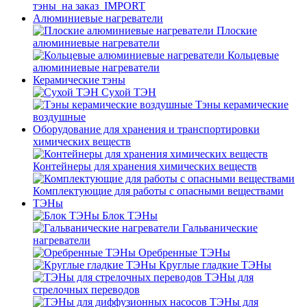
тэны_на заказ_IMPORT
Алюминиевые нагреватели
Плоские
алюминиевые нагреватели
Кольцевые
алюминиевые нагреватели
Керамические тэны
Сухой ТЭН
Тэны керамические
воздушные
Оборудование для хранения и транспортировки
химических веществ
Контейнеры для хранения химических веществ
Комплектующие для работы с опасными веществами
ТЭНы
Блок ТЭНы
Гальванические
нагреватели
Оребренные ТЭНы
Круглые гладкие ТЭНы
ТЭНы для
стрелочных переводов
ТЭНы для