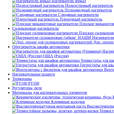
Нагреватели зеркал
Полиэстровый нагреватель
Полиамидный нагреватель
Слюдяные нагреватели
Пленочный нагреватель
Плоские миканитов
Силиконовые нагреватели
Плоские силиконов
Нагревател
Доп. опции
Обогреватель шкафа автоматики
Нагрев
ОША (Россия)
Термостаты для ш
Гигростаты для шк
Венти
Нагревательные шланги
Термопары
PT100
Регуляторы, реле
Материалы для нагревательных элементов
Клеммные колодки
Высокотемпера
Термост