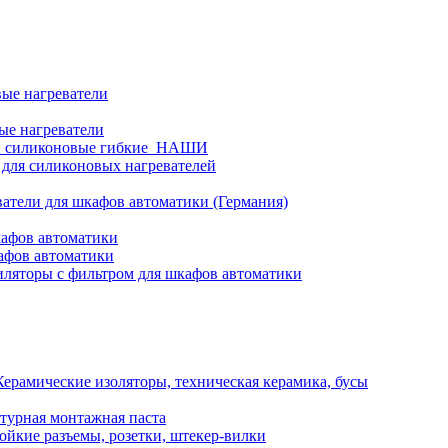
ые нагреватели
ые нагреватели
и силиконовые гибкие_НАШИ
 для силиконовых нагревателей
атели для шкафов автоматики (Германия)
кафов автоматики
афов автоматики
ляторы с фильтром для шкафов автоматики
Керамические изоляторы, техническая керамика, бусы
турная монтажная паста
ойкие разъемы, розетки, штекер-вилки