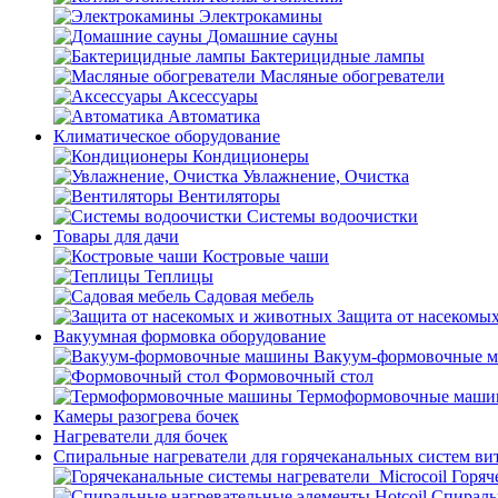
Электрокамины
Домашние сауны
Бактерицидные лампы
Масляные обогреватели
Аксессуары
Автоматика
Климатическое оборудование
Кондиционеры
Увлажнение, Очистка
Вентиляторы
Системы водоочистки
Товары для дачи
Костровые чаши
Теплицы
Садовая мебель
Защита от насекомы
Вакуумная формовка оборудование
Вакуум-формовочные 
Формовочный стол
Термоформовочные маш
Камеры разогрева бочек
Нагреватели для бочек
Спиральные нагреватели для горячеканальных систем ви
Горяч
Спираль