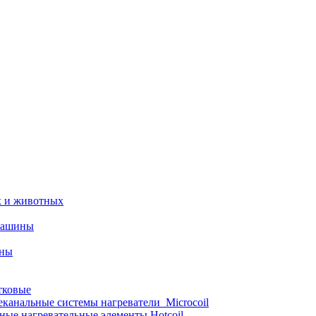
х и животных
машины
ины
тковые
еканальные системы нагреватели_Microcoil
ные нагревательные элементы Hotcoil