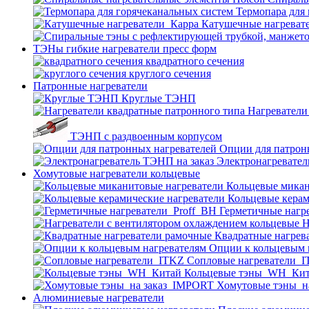
Термопара для
Катушечные нагреват
ТЭНы гибкие нагреватели пресс форм
квадратного сечения
круглого сечения
Патронные нагреватели
Круглые ТЭНП
Нагреватели
ТЭНП с раздвоенным корпусом
Опции для патрон
Электронагревател
Хомутовые нагреватели кольцевые
Кольцевые микан
Кольцевые керам
Герметичные нагр
Н
Квадратные нагрев
Опции к кольцевым 
Cопловые нагреватели_
Кольцевые тэны_WH_Ки
Хомутовые тэны_н
Алюминиевые нагреватели