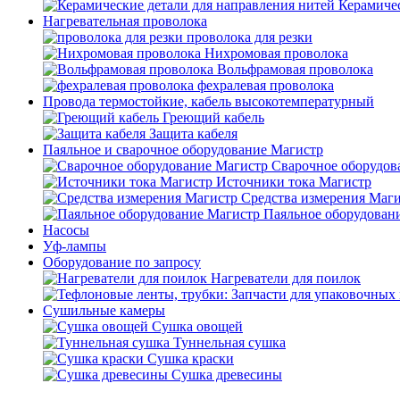
Керамичес
Нагревательная проволока
проволока для резки
Нихромовая проволока
Вольфрамовая проволока
фехралевая проволока
Провода термостойкие, кабель высокотемпературный
Греющий кабель
Защита кабеля
Паяльное и сварочное оборудование Магистр
Сварочное оборудов
Источники тока Магистр
Средства измерения Маг
Паяльное оборудован
Насосы
Уф-лампы
Оборудование по запросу
Нагреватели для поилок
Сушильные камеры
Сушка овощей
Туннельная сушка
Сушка краски
Сушка древесины