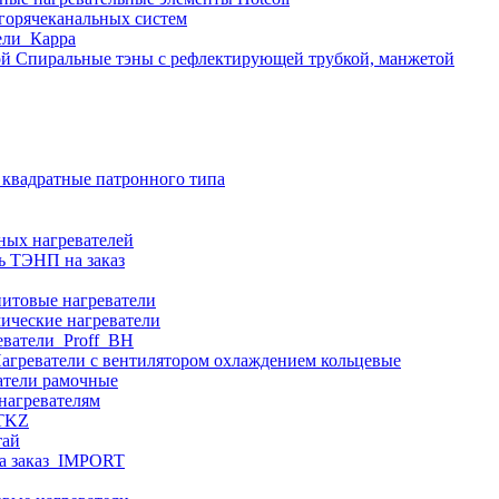
 горячеканальных систем
ели_Карра
Спиральные тэны с рефлектирующей трубкой, манжетой
 квадратные патронного типа
ных нагревателей
ь ТЭНП на заказ
итовые нагреватели
ические нагреватели
еватели_Proff_BH
агреватели с вентилятором охлаждением кольцевые
атели рамочные
нагревателям
ITKZ
тай
а заказ_IMPORT