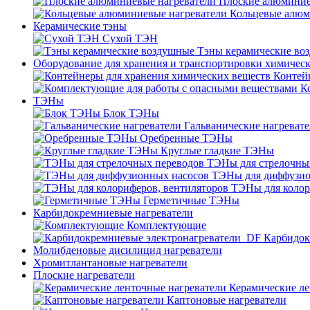
Плоские алюминие
Кольцевые алюм
Керамические тэны
Сухой ТЭН
Тэны керамические во
Оборудование для хранения и транспортировки химичес
Контей
К
ТЭНы
Блок ТЭНы
Гальванические нагреват
Оребренные ТЭНы
Круглые гладкие ТЭНы
ТЭНы для стрелочны
ТЭНы для диффузио
ТЭНы для колор
Герметичные ТЭНы
Карбидокремниевые нагреватели
Комплектующие
Карбидок
Молибденовые дисилицид нагреватели
Хромитлантановые нагреватели
Плоские нагреватели
Керамические ле
Каптоновые нагреватели