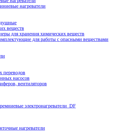
вые нагреватели
иниевые нагреватели
здушные
ких веществ
неры для хранения химических веществ
омплектующие для работы с опасными веществами
ели
х переводов
нных насосов
иферов, вентиляторов
ремниевые электронагреватели_DF
нточные нагреватели