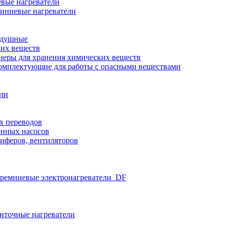
вые нагреватели
иниевые нагреватели
здушные
ких веществ
неры для хранения химических веществ
омплектующие для работы с опасными веществами
ели
х переводов
нных насосов
иферов, вентиляторов
ремниевые электронагреватели_DF
нточные нагреватели