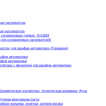
ые нагреватели
ые нагреватели
и силиконовые гибкие_НАШИ
 для силиконовых нагревателей
атели для шкафов автоматики (Германия)
кафов автоматики
афов автоматики
ляторы с фильтром для шкафов автоматики
Керамические изоляторы, техническая керамика, бусы
турная монтажная паста
ойкие разъемы, розетки, штекер-вилки