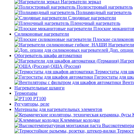
Нагреватели зеркал
Полиэстровый нагреватель
Полиамидный нагреватель
Слюдяные нагреватели
Пленочный нагреватель
Плоские миканитов
Силиконовые нагреватели
Плоские силиконов
Нагревател
Доп. опции
Обогреватель шкафа автоматики
Нагрев
ОША (Россия)
Термостаты для ш
Гигростаты для шк
Венти
Нагревательные шланги
Термопары
PT100
Регуляторы, реле
Материалы для нагревательных элементов
Клеммные колодки
Высокотемпера
Термост