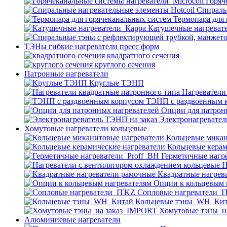
Горяч
Спираль
Термопара для
Катушечные нагреват
ТЭНы гибкие нагреватели пресс форм
квадратного сечения
круглого сечения
Патронные нагреватели
Круглые ТЭНП
Нагреватели
ТЭНП с раздвоенным 
Опции для патрон
Электронагревател
Хомутовые нагреватели кольцевые
Кольцевые микан
Кольцевые керам
Герметичные нагр
Н
Квадратные нагрев
Опции к кольцевым 
Cопловые нагреватели_
Кольцевые тэны_WH_Ки
Хомутовые тэны_н
Алюминиевые нагреватели