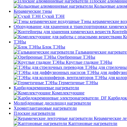
Плоские алюминие
Кольцевые алюм
Керамические тэны
Сухой ТЭН
Тэны керамические во
Оборудование для хранения и транспортировки химичес
Контей
К
ТЭНы
Блок ТЭНы
Гальванические нагреват
Оребренные ТЭНы
Круглые гладкие ТЭНы
ТЭНы для стрелочны
ТЭНы для диффузио
ТЭНы для колор
Герметичные ТЭНы
Карбидокремниевые нагреватели
Комплектующие
Карбидок
Молибденовые дисилицид нагреватели
Хромитлантановые нагреватели
Плоские нагреватели
Керамические ле
Каптоновые нагреватели