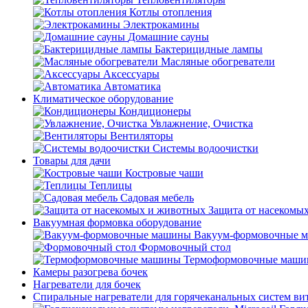
Котлы отопления
Электрокамины
Домашние сауны
Бактерицидные лампы
Масляные обогреватели
Аксессуары
Автоматика
Климатическое оборудование
Кондиционеры
Увлажнение, Очистка
Вентиляторы
Системы водоочистки
Товары для дачи
Костровые чаши
Теплицы
Садовая мебель
Защита от насекомы
Вакуумная формовка оборудование
Вакуум-формовочные 
Формовочный стол
Термоформовочные маш
Камеры разогрева бочек
Нагреватели для бочек
Спиральные нагреватели для горячеканальных систем ви