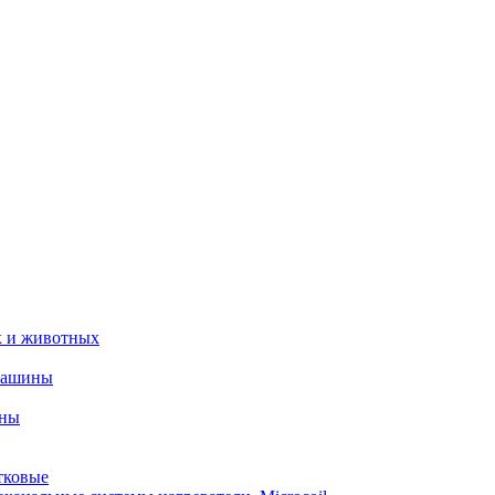
х и животных
машины
ины
тковые