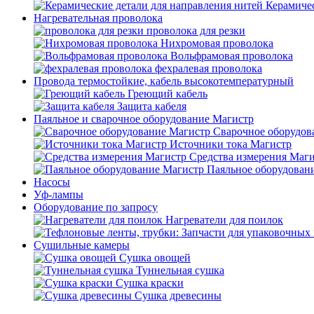
Керамичес
Нагревательная проволока
проволока для резки
Нихромовая проволока
Вольфрамовая проволока
фехралевая проволока
Провода термостойкие, кабель высокотемпературный
Греющий кабель
Защита кабеля
Паяльное и сварочное оборудование Магистр
Сварочное оборудов
Источники тока Магистр
Средства измерения Маг
Паяльное оборудован
Насосы
Уф-лампы
Оборудование по запросу
Нагреватели для поилок
Сушильные камеры
Сушка овощей
Туннельная сушка
Сушка краски
Сушка древесины