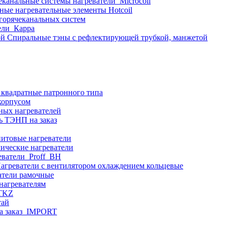
еканальные системы нагреватели_Microcoil
ные нагревательные элементы Hotcoil
 горячеканальных систем
ели_Карра
Спиральные тэны с рефлектирующей трубкой, манжетой
 квадратные патронного типа
корпусом
ных нагревателей
ь ТЭНП на заказ
итовые нагреватели
ические нагреватели
еватели_Proff_BH
агреватели с вентилятором охлаждением кольцевые
атели рамочные
нагревателям
ITKZ
тай
а заказ_IMPORT