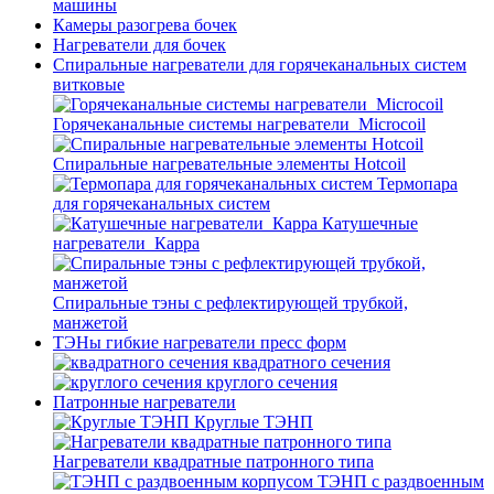
машины
Камеры разогрева бочек
Нагреватели для бочек
Спиральные нагреватели для горячеканальных систем
витковые
Горячеканальные системы нагреватели_Microcoil
Спиральные нагревательные элементы Hotcoil
Термопара
для горячеканальных систем
Катушечные
нагреватели_Карра
Спиральные тэны с рефлектирующей трубкой,
манжетой
ТЭНы гибкие нагреватели пресс форм
квадратного сечения
круглого сечения
Патронные нагреватели
Круглые ТЭНП
Нагреватели квадратные патронного типа
ТЭНП с раздвоенным