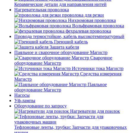
Керамические детали для направления нитей
Нагревательная проволока
проволока для резки
Нихромовая проволока
Вольфрамовая проволока
фехралевая проволока
Провода термостойкие, кабель высокотемпературный
Греющий кабель
Защита кабеля
Паяльное и сварочное оборудование Магистр
Сварочное
оборудование Магистр
Источники тока Магистр
Средства измерения
Магистр
Паяльное
оборудование Магистр
Насосы
Уф-лампы
Оборудование по запросу
Нагреватели для поилок
Тефлоновые ленты, трубки: Запчасти для упаковочных
машин