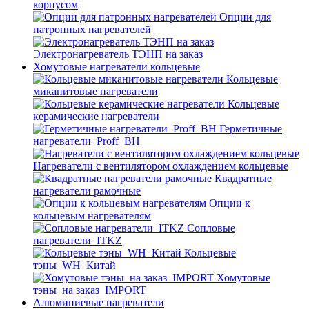
корпусом
Опции для
патронных нагревателей
Электронагреватель ТЭНП на заказ
Хомутовые нагреватели кольцевые
Кольцевые
миканитовые нагреватели
Кольцевые
керамические нагреватели
Герметичные
нагреватели_Proff_BH
Нагреватели с вентилятором охлаждением кольцевые
Квадратные
нагреватели рамочные
Опции к
кольцевым нагревателям
Cопловые
нагреватели_ITKZ
Кольцевые
тэны_WH_Китай
Хомутовые
тэны_на заказ_IMPORT
Алюминиевые нагреватели