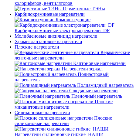
колориферов, вентиляторов
Герметичные ТЭНы
Карбидокремниевые нагреватели
Комплектующие
Карбидокремниевые электронагреватели_DF
Молибденовые дисилицид нагреватели
Хромитлантановые нагреватели
Плоские нагреватели
Керамические
ленточные нагреватели
Каптоновые нагреватели
Нагреватели зеркал
Полиэстровый
нагреватель
Полиамидный нагреватель
Слюдяные нагреватели
Пленочный нагреватель
Плоские
миканитовые нагреватели
Силиконовые нагреватели
Плоские
силиконовые нагреватели
Нагреватели силиконовые гибкие_НАШИ