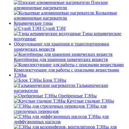
Плоские
алюминиевые нагреватели
Кольцевые
алюминиевые нагреватели
Керамические тэны
Сухой ТЭН
Тэны керамические
воздушные
Оборудование для хранения и транспортировки
химических веществ
Контейнеры для хранения химических веществ
Комплектующие для работы с опасными веществами
ТЭНы
Блок ТЭНы
Гальванические
нагреватели
Оребренные ТЭНы
Круглые гладкие ТЭНы
ТЭНы для
стрелочных переводов
ТЭНы для
диффузионных насосов
ТЭНы для