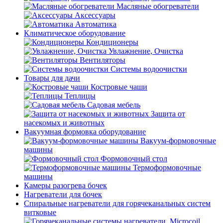
Масляные обогреватели
Аксессуары
Автоматика
Климатическое оборудование
Кондиционеры
Увлажнение, Очистка
Вентиляторы
Системы водоочистки
Товары для дачи
Костровые чаши
Теплицы
Садовая мебель
Защита от
насекомых и животных
Вакуумная формовка оборудование
Вакуум-формовочные
машины
Формовочный стол
Термоформовочные
машины
Камеры разогрева бочек
Нагреватели для бочек
Спиральные нагреватели для горячеканальных систем
витковые