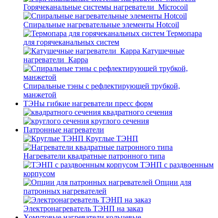
Горячеканальные системы нагреватели_Microcoil
Спиральные нагревательные элементы Hotcoil
Термопара
для горячеканальных систем
Катушечные
нагреватели_Карра
Спиральные тэны с рефлектирующей трубкой,
манжетой
ТЭНы гибкие нагреватели пресс форм
квадратного сечения
круглого сечения
Патронные нагреватели
Круглые ТЭНП
Нагреватели квадратные патронного типа
ТЭНП с раздвоенным
корпусом
Опции для
патронных нагревателей
Электронагреватель ТЭНП на заказ
Хомутовые нагреватели кольцевые