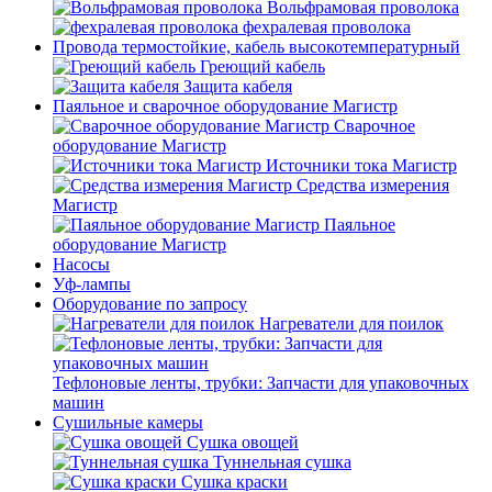
Вольфрамовая проволока
фехралевая проволока
Провода термостойкие, кабель высокотемпературный
Греющий кабель
Защита кабеля
Паяльное и сварочное оборудование Магистр
Сварочное
оборудование Магистр
Источники тока Магистр
Средства измерения
Магистр
Паяльное
оборудование Магистр
Насосы
Уф-лампы
Оборудование по запросу
Нагреватели для поилок
Тефлоновые ленты, трубки: Запчасти для упаковочных
машин
Сушильные камеры
Сушка овощей
Туннельная сушка
Сушка краски