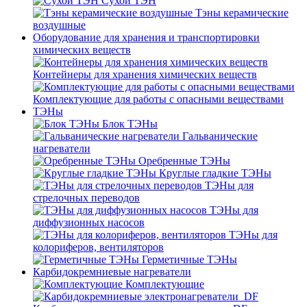
Сухой ТЭН
Тэны керамические
воздушные
Оборудование для хранения и транспортировки
химических веществ
Контейнеры для хранения химических веществ
Комплектующие для работы с опасными веществами
ТЭНы
Блок ТЭНы
Гальванические
нагреватели
Оребренные ТЭНы
Круглые гладкие ТЭНы
ТЭНы для
стрелочных переводов
ТЭНы для
диффузионных насосов
ТЭНы для
колориферов, вентиляторов
Герметичные ТЭНы
Карбидокремниевые нагреватели
Комплектующие