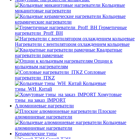
Кольцевые
миканитовые нагреватели
Кольцевые
керамические нагреватели
Герметичные
нагреватели_Proff_BH
Нагреватели с вентилятором охлаждением кольцевые
Квадратные
нагреватели рамочные
Опции к
кольцевым нагревателям
Cопловые
нагреватели_ITKZ
Кольцевые
тэны_WH_Китай
Хомутовые
тэны_на заказ_IMPORT
Алюминиевые нагреватели
Плоские
алюминиевые нагреватели
Кольцевые
алюминиевые нагреватели
Керамические тэны