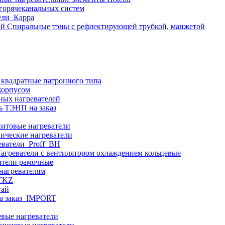
 горячеканальных систем
ели_Карра
Спиральные тэны с рефлектирующей трубкой, манжетой
 квадратные патронного типа
корпусом
ных нагревателей
ь ТЭНП на заказ
итовые нагреватели
ические нагреватели
еватели_Proff_BH
агреватели с вентилятором охлаждением кольцевые
атели рамочные
нагревателям
ITKZ
тай
а заказ_IMPORT
вые нагреватели