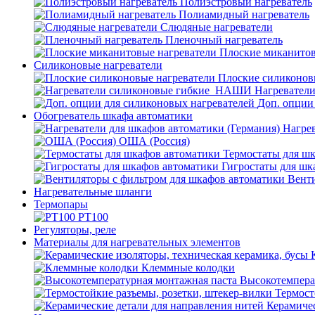
Полиэстровый нагреватель
Полиамидный нагреватель
Слюдяные нагреватели
Пленочный нагреватель
Плоские миканитов
Силиконовые нагреватели
Плоские силиконов
Нагревател
Доп. опции
Обогреватель шкафа автоматики
Нагрев
ОША (Россия)
Термостаты для ш
Гигростаты для шк
Венти
Нагревательные шланги
Термопары
PT100
Регуляторы, реле
Материалы для нагревательных элементов
Клеммные колодки
Высокотемпера
Термост
Керамичес