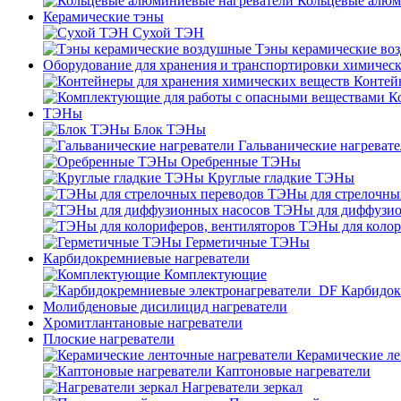
Кольцевые алюм
Керамические тэны
Сухой ТЭН
Тэны керамические во
Оборудование для хранения и транспортировки химичес
Контей
К
ТЭНы
Блок ТЭНы
Гальванические нагреват
Оребренные ТЭНы
Круглые гладкие ТЭНы
ТЭНы для стрелочны
ТЭНы для диффузио
ТЭНы для колор
Герметичные ТЭНы
Карбидокремниевые нагреватели
Комплектующие
Карбидок
Молибденовые дисилицид нагреватели
Хромитлантановые нагреватели
Плоские нагреватели
Керамические ле
Каптоновые нагреватели
Нагреватели зеркал