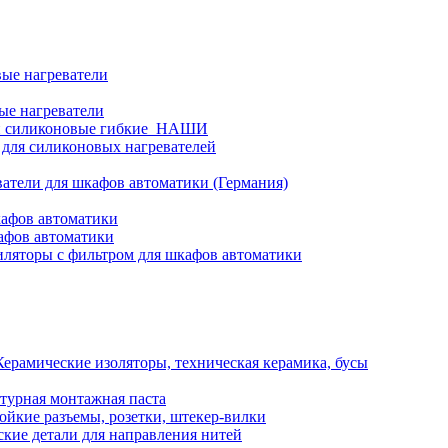
ые нагреватели
ые нагреватели
и силиконовые гибкие_НАШИ
 для силиконовых нагревателей
атели для шкафов автоматики (Германия)
кафов автоматики
афов автоматики
ляторы с фильтром для шкафов автоматики
Керамические изоляторы, техническая керамика, бусы
турная монтажная паста
ойкие разъемы, розетки, штекер-вилки
кие детали для направления нитей