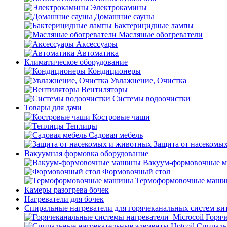
Электрокамины
Домашние сауны
Бактерицидные лампы
Масляные обогреватели
Аксессуары
Автоматика
Климатическое оборудование
Кондиционеры
Увлажнение, Очистка
Вентиляторы
Системы водоочистки
Товары для дачи
Костровые чаши
Теплицы
Садовая мебель
Защита от насекомы
Вакуумная формовка оборудование
Вакуум-формовочные 
Формовочный стол
Термоформовочные маш
Камеры разогрева бочек
Нагреватели для бочек
Спиральные нагреватели для горячеканальных систем ви
Горяч
Спираль