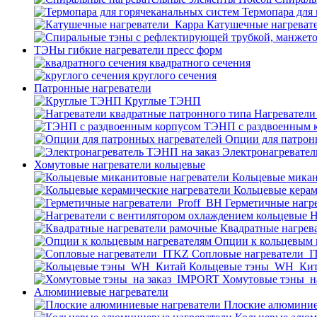
Термопара для
Катушечные нагреват
ТЭНы гибкие нагреватели пресс форм
квадратного сечения
круглого сечения
Патронные нагреватели
Круглые ТЭНП
Нагреватели
ТЭНП с раздвоенным 
Опции для патрон
Электронагревател
Хомутовые нагреватели кольцевые
Кольцевые микан
Кольцевые керам
Герметичные нагр
Н
Квадратные нагрев
Опции к кольцевым 
Cопловые нагреватели_
Кольцевые тэны_WH_Ки
Хомутовые тэны_н
Алюминиевые нагреватели
Плоские алюминие