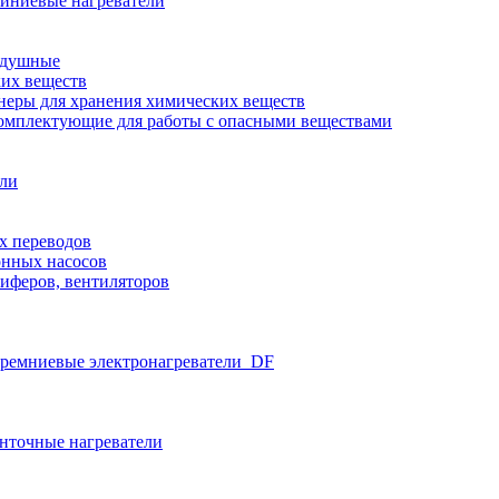
иниевые нагреватели
здушные
ких веществ
неры для хранения химических веществ
омплектующие для работы с опасными веществами
ели
х переводов
нных насосов
иферов, вентиляторов
ремниевые электронагреватели_DF
нточные нагреватели