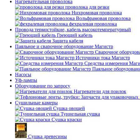
Нагревательная проволока
проволока для резки
Нихромовая проволока
Вольфрамовая проволока
фехралевая проволока
Провода термостойкие, кабель высокотемпературный
Греющий кабель
Защита кабеля
Паяльное и сварочное оборудование Магистр
Сварочное оборудов
Источники тока Магистр
Средства измерения Маг
Паяльное оборудован
Насосы
Уф-лампы
Оборудование по запросу
Нагреватели для поилок
Сушильные камеры
Сушка овощей
Туннельная сушка
Сушка краски
Сушка древесины