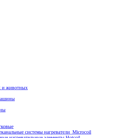
х и животных
машины
ины
тковые
еканальные системы нагреватели_Microcoil
ные нагревательные элементы Hotcoil