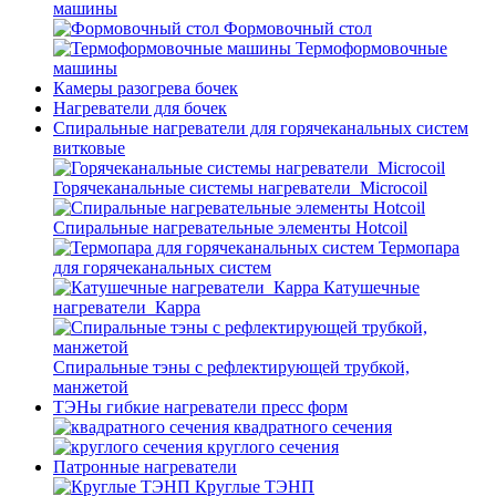
машины
Формовочный стол
Термоформовочные
машины
Камеры разогрева бочек
Нагреватели для бочек
Спиральные нагреватели для горячеканальных систем
витковые
Горячеканальные системы нагреватели_Microcoil
Спиральные нагревательные элементы Hotcoil
Термопара
для горячеканальных систем
Катушечные
нагреватели_Карра
Спиральные тэны с рефлектирующей трубкой,
манжетой
ТЭНы гибкие нагреватели пресс форм
квадратного сечения
круглого сечения
Патронные нагреватели
Круглые ТЭНП