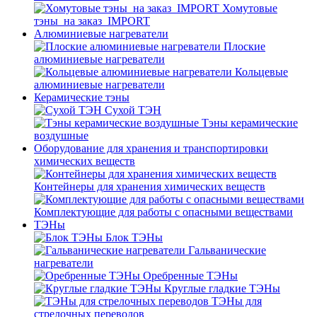
Хомутовые
тэны_на заказ_IMPORT
Алюминиевые нагреватели
Плоские
алюминиевые нагреватели
Кольцевые
алюминиевые нагреватели
Керамические тэны
Сухой ТЭН
Тэны керамические
воздушные
Оборудование для хранения и транспортировки
химических веществ
Контейнеры для хранения химических веществ
Комплектующие для работы с опасными веществами
ТЭНы
Блок ТЭНы
Гальванические
нагреватели
Оребренные ТЭНы
Круглые гладкие ТЭНы
ТЭНы для
стрелочных переводов