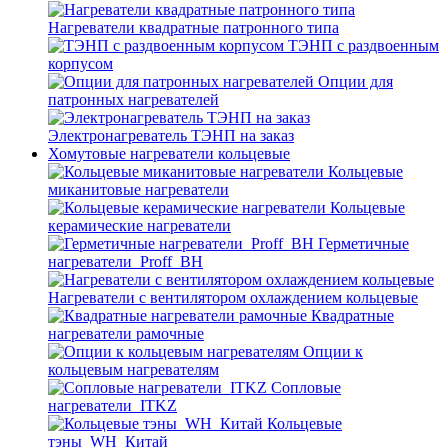
Нагреватели квадратные патронного типа
ТЭНП с раздвоенным
корпусом
Опции для
патронных нагревателей
Электронагреватель ТЭНП на заказ
Хомутовые нагреватели кольцевые
Кольцевые
миканитовые нагреватели
Кольцевые
керамические нагреватели
Герметичные
нагреватели_Proff_BH
Нагреватели с вентилятором охлаждением кольцевые
Квадратные
нагреватели рамочные
Опции к
кольцевым нагревателям
Cопловые
нагреватели_ITKZ
Кольцевые
тэны_WH_Китай