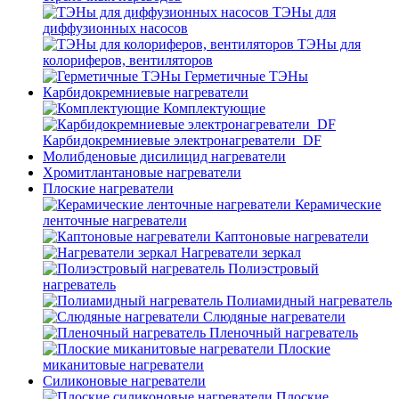
ТЭНы для
диффузионных насосов
ТЭНы для
колориферов, вентиляторов
Герметичные ТЭНы
Карбидокремниевые нагреватели
Комплектующие
Карбидокремниевые электронагреватели_DF
Молибденовые дисилицид нагреватели
Хромитлантановые нагреватели
Плоские нагреватели
Керамические
ленточные нагреватели
Каптоновые нагреватели
Нагреватели зеркал
Полиэстровый
нагреватель
Полиамидный нагреватель
Слюдяные нагреватели
Пленочный нагреватель
Плоские
миканитовые нагреватели
Силиконовые нагреватели
Плоские