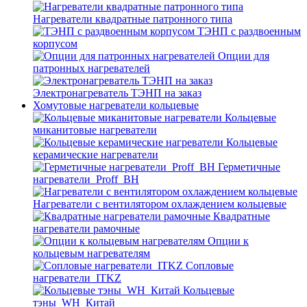
Нагреватели квадратные патронного типа
ТЭНП с раздвоенным
корпусом
Опции для
патронных нагревателей
Электронагреватель ТЭНП на заказ
Хомутовые нагреватели кольцевые
Кольцевые
миканитовые нагреватели
Кольцевые
керамические нагреватели
Герметичные
нагреватели_Proff_BH
Нагреватели с вентилятором охлаждением кольцевые
Квадратные
нагреватели рамочные
Опции к
кольцевым нагревателям
Cопловые
нагреватели_ITKZ
Кольцевые
тэны_WH_Китай