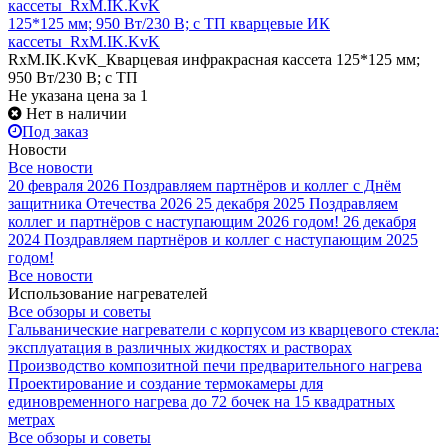
125*125 мм; 950 Вт/230 В; с ТП кварцевые ИК
кассеты_RxM.IK.KvK
RxM.IK.KvK_Кварцевая инфракрасная кассета 125*125 мм;
950 Вт/230 В; с ТП
Не указана цена
за 1
Нет в наличии
Под заказ
Новости
Все новости
20 февраля 2026
Поздравляем партнёров и коллег с Днём
защитника Отечества 2026
25 декабря 2025
Поздравляем
коллег и партнёров с наступающим 2026 годом!
26 декабря
2024
Поздравляем партнёров и коллег с наступающим 2025
годом!
Все новости
Использование нагревателей
Все обзоры и советы
Гальванические нагреватели с корпусом из кварцевого стекла:
эксплуатация в различных жидкостях и растворах
Производство композитной печи предварительного нагрева
Проектирование и создание термокамеры для
единовременного нагрева до 72 бочек на 15 квадратных
метрах
Все обзоры и советы