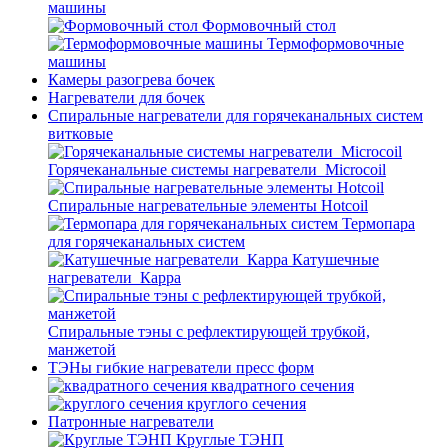
машины
Формовочный стол
Термоформовочные
машины
Камеры разогрева бочек
Нагреватели для бочек
Спиральные нагреватели для горячеканальных систем
витковые
Горячеканальные системы нагреватели_Microcoil
Спиральные нагревательные элементы Hotcoil
Термопара
для горячеканальных систем
Катушечные
нагреватели_Карра
Спиральные тэны с рефлектирующей трубкой,
манжетой
ТЭНы гибкие нагреватели пресс форм
квадратного сечения
круглого сечения
Патронные нагреватели
Круглые ТЭНП