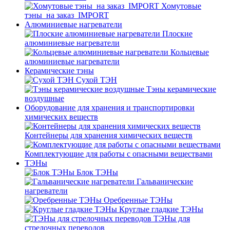
Хомутовые
тэны_на заказ_IMPORT
Алюминиевые нагреватели
Плоские
алюминиевые нагреватели
Кольцевые
алюминиевые нагреватели
Керамические тэны
Сухой ТЭН
Тэны керамические
воздушные
Оборудование для хранения и транспортировки
химических веществ
Контейнеры для хранения химических веществ
Комплектующие для работы с опасными веществами
ТЭНы
Блок ТЭНы
Гальванические
нагреватели
Оребренные ТЭНы
Круглые гладкие ТЭНы
ТЭНы для
стрелочных переводов