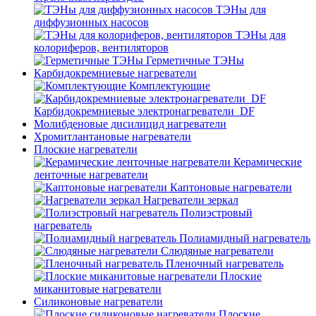
ТЭНы для
диффузионных насосов
ТЭНы для
колориферов, вентиляторов
Герметичные ТЭНы
Карбидокремниевые нагреватели
Комплектующие
Карбидокремниевые электронагреватели_DF
Молибденовые дисилицид нагреватели
Хромитлантановые нагреватели
Плоские нагреватели
Керамические
ленточные нагреватели
Каптоновые нагреватели
Нагреватели зеркал
Полиэстровый
нагреватель
Полиамидный нагреватель
Слюдяные нагреватели
Пленочный нагреватель
Плоские
миканитовые нагреватели
Силиконовые нагреватели
Плоские