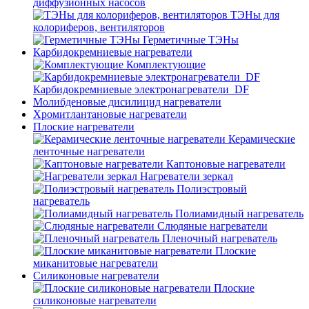
диффузионных насосов
ТЭНы для
колориферов, вентиляторов
Герметичные ТЭНы
Карбидокремниевые нагреватели
Комплектующие
Карбидокремниевые электронагреватели_DF
Молибденовые дисилицид нагреватели
Хромитлантановые нагреватели
Плоские нагреватели
Керамические
ленточные нагреватели
Каптоновые нагреватели
Нагреватели зеркал
Полиэстровый
нагреватель
Полиамидный нагреватель
Слюдяные нагреватели
Пленочный нагреватель
Плоские
миканитовые нагреватели
Силиконовые нагреватели
Плоские
силиконовые нагреватели