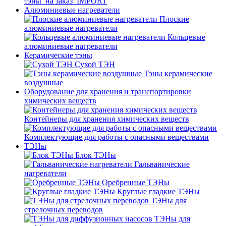
тэны_на заказ_IMPORT
Алюминиевые нагреватели
Плоские
алюминиевые нагреватели
Кольцевые
алюминиевые нагреватели
Керамические тэны
Сухой ТЭН
Тэны керамические
воздушные
Оборудование для хранения и транспортировки
химических веществ
Контейнеры для хранения химических веществ
Комплектующие для работы с опасными веществами
ТЭНы
Блок ТЭНы
Гальванические
нагреватели
Оребренные ТЭНы
Круглые гладкие ТЭНы
ТЭНы для
стрелочных переводов
ТЭНы для