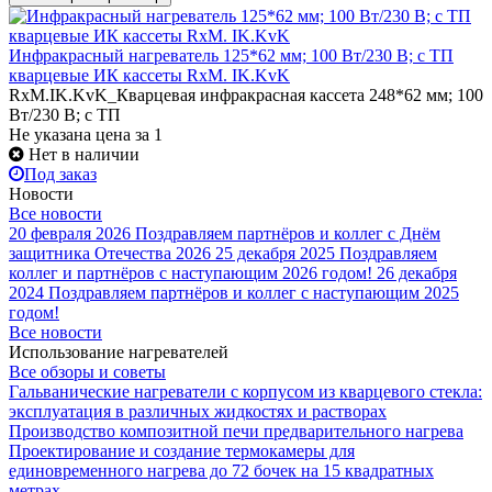
Инфракрасный нагреватель 125*62 мм; 100 Вт/230 В; с ТП
кварцевые ИК кассеты RxM. IK.KvK
RxM.IK.KvK_Кварцевая инфракрасная кассета 248*62 мм; 100
Вт/230 В; с ТП
Не указана цена
за 1
Нет в наличии
Под заказ
Новости
Все новости
20 февраля 2026
Поздравляем партнёров и коллег с Днём
защитника Отечества 2026
25 декабря 2025
Поздравляем
коллег и партнёров с наступающим 2026 годом!
26 декабря
2024
Поздравляем партнёров и коллег с наступающим 2025
годом!
Все новости
Использование нагревателей
Все обзоры и советы
Гальванические нагреватели с корпусом из кварцевого стекла:
эксплуатация в различных жидкостях и растворах
Производство композитной печи предварительного нагрева
Проектирование и создание термокамеры для
единовременного нагрева до 72 бочек на 15 квадратных
метрах