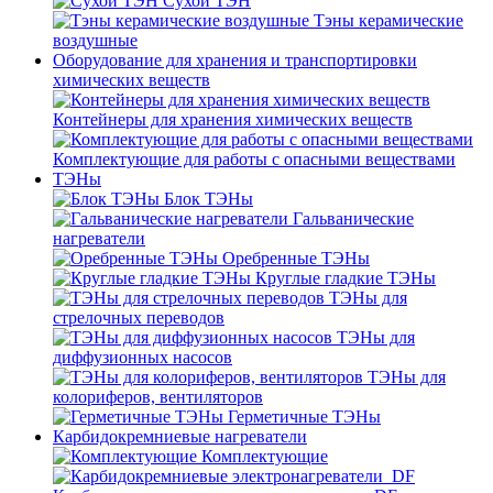
Сухой ТЭН
Тэны керамические
воздушные
Оборудование для хранения и транспортировки
химических веществ
Контейнеры для хранения химических веществ
Комплектующие для работы с опасными веществами
ТЭНы
Блок ТЭНы
Гальванические
нагреватели
Оребренные ТЭНы
Круглые гладкие ТЭНы
ТЭНы для
стрелочных переводов
ТЭНы для
диффузионных насосов
ТЭНы для
колориферов, вентиляторов
Герметичные ТЭНы
Карбидокремниевые нагреватели
Комплектующие