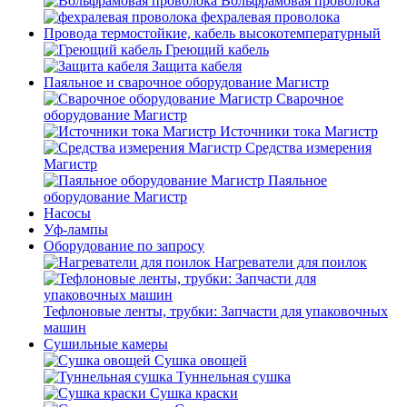
Вольфрамовая проволока
фехралевая проволока
Провода термостойкие, кабель высокотемпературный
Греющий кабель
Защита кабеля
Паяльное и сварочное оборудование Магистр
Сварочное
оборудование Магистр
Источники тока Магистр
Средства измерения
Магистр
Паяльное
оборудование Магистр
Насосы
Уф-лампы
Оборудование по запросу
Нагреватели для поилок
Тефлоновые ленты, трубки: Запчасти для упаковочных
машин
Сушильные камеры
Сушка овощей
Туннельная сушка
Сушка краски