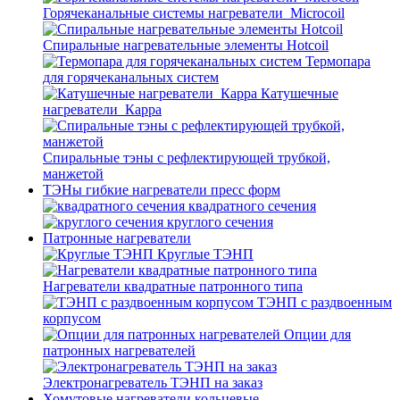
Горячеканальные системы нагреватели_Microcoil
Спиральные нагревательные элементы Hotcoil
Термопара
для горячеканальных систем
Катушечные
нагреватели_Карра
Спиральные тэны с рефлектирующей трубкой,
манжетой
ТЭНы гибкие нагреватели пресс форм
квадратного сечения
круглого сечения
Патронные нагреватели
Круглые ТЭНП
Нагреватели квадратные патронного типа
ТЭНП с раздвоенным
корпусом
Опции для
патронных нагревателей
Электронагреватель ТЭНП на заказ
Хомутовые нагреватели кольцевые