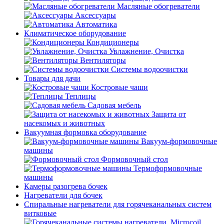
Масляные обогреватели
Аксессуары
Автоматика
Климатическое оборудование
Кондиционеры
Увлажнение, Очистка
Вентиляторы
Системы водоочистки
Товары для дачи
Костровые чаши
Теплицы
Садовая мебель
Защита от
насекомых и животных
Вакуумная формовка оборудование
Вакуум-формовочные
машины
Формовочный стол
Термоформовочные
машины
Камеры разогрева бочек
Нагреватели для бочек
Спиральные нагреватели для горячеканальных систем
витковые