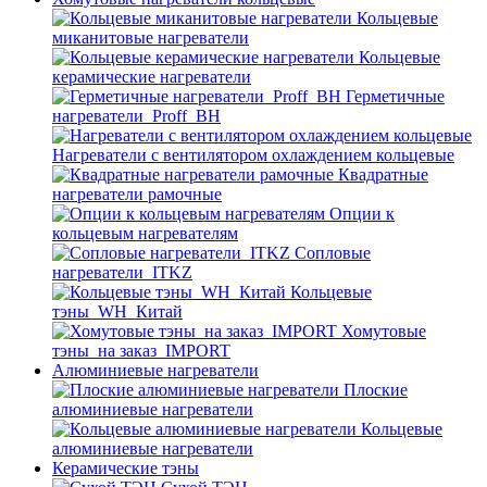
Кольцевые
миканитовые нагреватели
Кольцевые
керамические нагреватели
Герметичные
нагреватели_Proff_BH
Нагреватели с вентилятором охлаждением кольцевые
Квадратные
нагреватели рамочные
Опции к
кольцевым нагревателям
Cопловые
нагреватели_ITKZ
Кольцевые
тэны_WH_Китай
Хомутовые
тэны_на заказ_IMPORT
Алюминиевые нагреватели
Плоские
алюминиевые нагреватели
Кольцевые
алюминиевые нагреватели
Керамические тэны