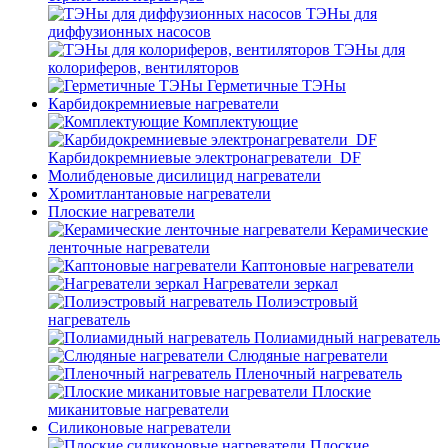
ТЭНы для
диффузионных насосов
ТЭНы для
колориферов, вентиляторов
Герметичные ТЭНы
Карбидокремниевые нагреватели
Комплектующие
Карбидокремниевые электронагреватели_DF
Молибденовые дисилицид нагреватели
Хромитлантановые нагреватели
Плоские нагреватели
Керамические
ленточные нагреватели
Каптоновые нагреватели
Нагреватели зеркал
Полиэстровый
нагреватель
Полиамидный нагреватель
Слюдяные нагреватели
Пленочный нагреватель
Плоские
миканитовые нагреватели
Силиконовые нагреватели
Плоские