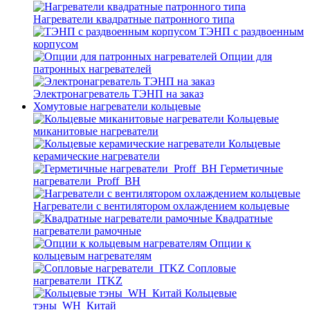
Нагреватели квадратные патронного типа
ТЭНП с раздвоенным
корпусом
Опции для
патронных нагревателей
Электронагреватель ТЭНП на заказ
Хомутовые нагреватели кольцевые
Кольцевые
миканитовые нагреватели
Кольцевые
керамические нагреватели
Герметичные
нагреватели_Proff_BH
Нагреватели с вентилятором охлаждением кольцевые
Квадратные
нагреватели рамочные
Опции к
кольцевым нагревателям
Cопловые
нагреватели_ITKZ
Кольцевые
тэны_WH_Китай