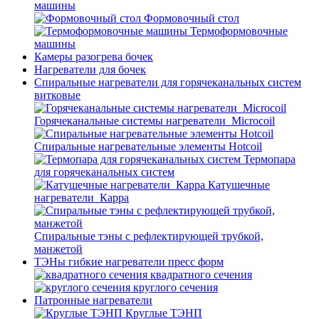
машины
Формовочный стол
Термоформовочные
машины
Камеры разогрева бочек
Нагреватели для бочек
Спиральные нагреватели для горячеканальных систем
витковые
Горячеканальные системы нагреватели_Microcoil
Спиральные нагревательные элементы Hotcoil
Термопара
для горячеканальных систем
Катушечные
нагреватели_Карра
Спиральные тэны с рефлектирующей трубкой,
манжетой
ТЭНы гибкие нагреватели пресс форм
квадратного сечения
круглого сечения
Патронные нагреватели
Круглые ТЭНП