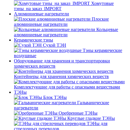
Хомутовые
тэны_на заказ_IMPORT
Алюминиевые нагреватели
Плоские
алюминиевые нагреватели
Кольцевые
алюминиевые нагреватели
Керамические тэны
Сухой ТЭН
Тэны керамические
воздушные
Оборудование для хранения и транспортировки
химических веществ
Контейнеры для хранения химических веществ
Комплектующие для работы с опасными веществами
ТЭНы
Блок ТЭНы
Гальванические
нагреватели
Оребренные ТЭНы
Круглые гладкие ТЭНы
ТЭНы для
стрелочных переводов