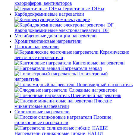
колориферов, вентиляторов
Герметичные ТЭНы
Карбидокремниевые нагреватели
Комплектующие
Карбидокремниевые электронагреватели_DF
Молибденовые дисилицид нагреватели
Хромитлантановые нагреватели
Плоские нагреватели
Керамические
ленточные нагреватели
Каптоновые нагреватели
Нагреватели зеркал
Полиэстровый
нагреватель
Полиамидный нагреватель
Слюдяные нагреватели
Пленочный нагреватель
Плоские
миканитовые нагреватели
Силиконовые нагреватели
Плоские
силиконовые нагреватели
Нагреватели силиконовые гибкие_НАШИ