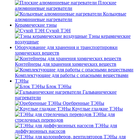
Плоские
алюминиевые нагреватели
Кольцевые
алюминиевые нагреватели
Керамические тэны
Сухой ТЭН
Тэны керамические
воздушные
Оборудование для хранения и транспортировки
химических веществ
Контейнеры для хранения химических веществ
Комплектующие для работы с опасными веществами
ТЭНы
Блок ТЭНы
Гальванические
нагреватели
Оребренные ТЭНы
Круглые гладкие ТЭНы
ТЭНы для
стрелочных переводов
ТЭНы для
диффузионных насосов
ТЭНы для