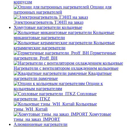
корпусом
Опции для
патронных нагревателей
Электронагреватель ТЭНП на заказ
Хомутовые нагреватели кольцевые
Кольцевые
миканитовые нагреватели
Кольцевые
керамические нагреватели
Герметичные
нагреватели_Proff_BH
Нагреватели с вентилятором охлаждением кольцевые
Квадратные
нагреватели рамочные
Опции к
кольцевым нагревателям
Cопловые
нагреватели_ITKZ
Кольцевые
тэны_WH_Китай
Хомутовые
тэны_на заказ_IMPORT
Алюминиевые нагреватели