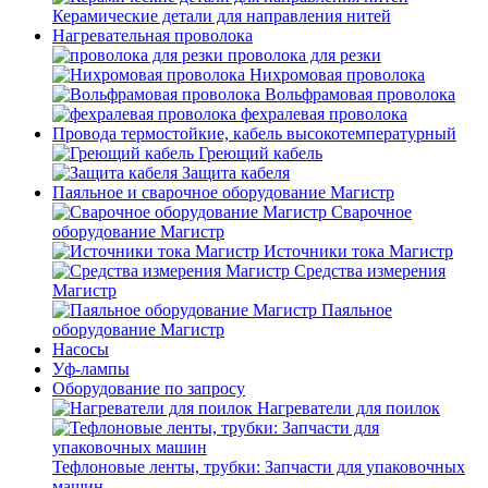
Керамические детали для направления нитей
Нагревательная проволока
проволока для резки
Нихромовая проволока
Вольфрамовая проволока
фехралевая проволока
Провода термостойкие, кабель высокотемпературный
Греющий кабель
Защита кабеля
Паяльное и сварочное оборудование Магистр
Сварочное
оборудование Магистр
Источники тока Магистр
Средства измерения
Магистр
Паяльное
оборудование Магистр
Насосы
Уф-лампы
Оборудование по запросу
Нагреватели для поилок
Тефлоновые ленты, трубки: Запчасти для упаковочных
машин