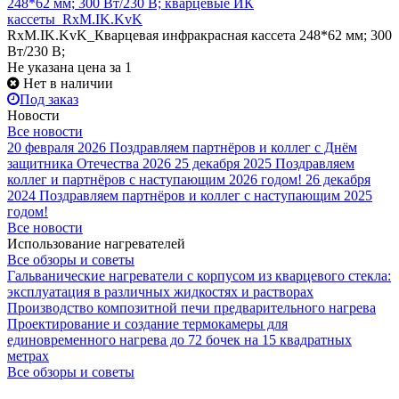
248*62 мм; 300 Вт/230 В; кварцевые ИК
кассеты_RxM.IK.KvK
RxM.IK.KvK_Кварцевая инфракрасная кассета 248*62 мм; 300
Вт/230 В;
Не указана цена
за 1
Нет в наличии
Под заказ
Новости
Все новости
20 февраля 2026
Поздравляем партнёров и коллег с Днём
защитника Отечества 2026
25 декабря 2025
Поздравляем
коллег и партнёров с наступающим 2026 годом!
26 декабря
2024
Поздравляем партнёров и коллег с наступающим 2025
годом!
Все новости
Использование нагревателей
Все обзоры и советы
Гальванические нагреватели с корпусом из кварцевого стекла:
эксплуатация в различных жидкостях и растворах
Производство композитной печи предварительного нагрева
Проектирование и создание термокамеры для
единовременного нагрева до 72 бочек на 15 квадратных
метрах
Все обзоры и советы