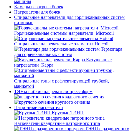
машины
Камеры разогрева бочек
Нагреватели для бочек
Спиральные нагреватели для горячеканальных систем
витковые
Горячеканальные системы нагреватели_Microcoil
Спиральные нагревательные элементы Hotcoil
Термопара
для горячеканальных систем
Катушечные
нагреватели_Карра
Спиральные тэны с рефлектирующей трубкой,
манжетой
ТЭНы гибкие нагреватели пресс форм
квадратного сечения
круглого сечения
Патронные нагреватели
Круглые ТЭНП
Нагреватели квадратные патронного типа
ТЭНП с раздвоенным