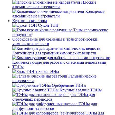
Плоские
алюминиевые нагреватели
Кольцевые
алюминиевые нагреватели
Керамические тэны
Сухой ТЭН
Тэны керамические
воздушные
Оборудование для хранения и транспортировки
химических веществ
Контейнеры для хранения химических веществ
Комплектующие для работы с опасными веществами
ТЭНы
Блок ТЭНы
Гальванические
нагреватели
Оребренные ТЭНы
Круглые гладкие ТЭНы
ТЭНы для
стрелочных переводов
ТЭНы для
диффузионных насосов
ТЭНы для