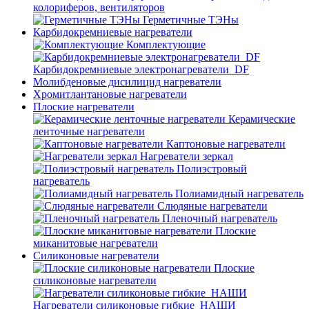
колориферов, вентиляторов
Герметичные ТЭНы
Карбидокремниевые нагреватели
Комплектующие
Карбидокремниевые электронагреватели_DF
Молибденовые дисилицид нагреватели
Хромитлантановые нагреватели
Плоские нагреватели
Керамические
ленточные нагреватели
Каптоновые нагреватели
Нагреватели зеркал
Полиэстровый
нагреватель
Полиамидный нагреватель
Слюдяные нагреватели
Пленочный нагреватель
Плоские
миканитовые нагреватели
Силиконовые нагреватели
Плоские
силиконовые нагреватели
Нагреватели силиконовые гибкие_НАШИ