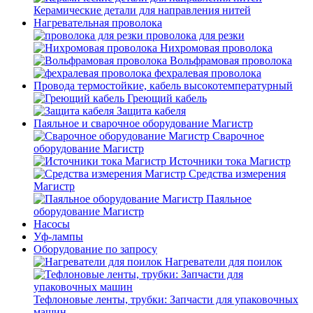
Керамические детали для направления нитей
Нагревательная проволока
проволока для резки
Нихромовая проволока
Вольфрамовая проволока
фехралевая проволока
Провода термостойкие, кабель высокотемпературный
Греющий кабель
Защита кабеля
Паяльное и сварочное оборудование Магистр
Сварочное
оборудование Магистр
Источники тока Магистр
Средства измерения
Магистр
Паяльное
оборудование Магистр
Насосы
Уф-лампы
Оборудование по запросу
Нагреватели для поилок
Тефлоновые ленты, трубки: Запчасти для упаковочных
машин