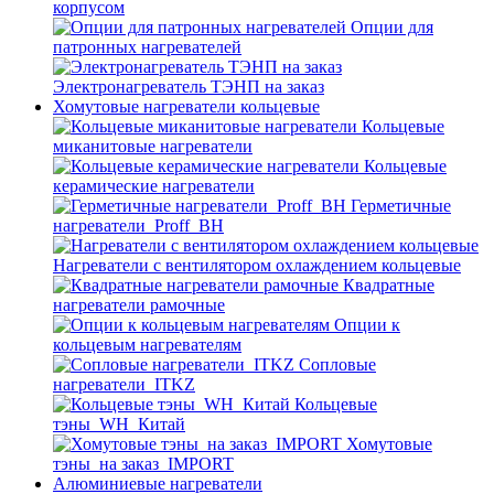
корпусом
Опции для
патронных нагревателей
Электронагреватель ТЭНП на заказ
Хомутовые нагреватели кольцевые
Кольцевые
миканитовые нагреватели
Кольцевые
керамические нагреватели
Герметичные
нагреватели_Proff_BH
Нагреватели с вентилятором охлаждением кольцевые
Квадратные
нагреватели рамочные
Опции к
кольцевым нагревателям
Cопловые
нагреватели_ITKZ
Кольцевые
тэны_WH_Китай
Хомутовые
тэны_на заказ_IMPORT
Алюминиевые нагреватели