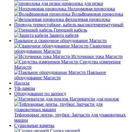
проволока для резки
Нихромовая проволока
Вольфрамовая проволока
фехралевая проволока
Провода термостойкие, кабель высокотемпературный
Греющий кабель
Защита кабеля
Паяльное и сварочное оборудование Магистр
Сварочное
оборудование Магистр
Источники тока Магистр
Средства измерения
Магистр
Паяльное
оборудование Магистр
Насосы
Уф-лампы
Оборудование по запросу
Нагреватели для поилок
Тефлоновые ленты, трубки: Запчасти для упаковочных
машин
Сушильные камеры
Сушка овощей