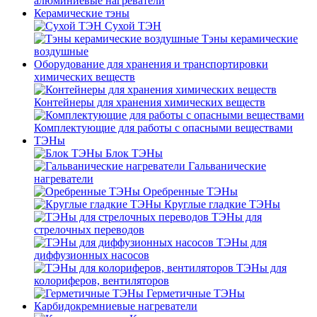
алюминиевые нагреватели
Керамические тэны
Сухой ТЭН
Тэны керамические
воздушные
Оборудование для хранения и транспортировки
химических веществ
Контейнеры для хранения химических веществ
Комплектующие для работы с опасными веществами
ТЭНы
Блок ТЭНы
Гальванические
нагреватели
Оребренные ТЭНы
Круглые гладкие ТЭНы
ТЭНы для
стрелочных переводов
ТЭНы для
диффузионных насосов
ТЭНы для
колориферов, вентиляторов
Герметичные ТЭНы
Карбидокремниевые нагреватели