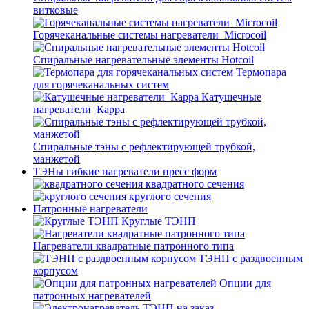
витковые
Горячеканальные системы нагреватели_Microcoil
Спиральные нагревательные элементы Hotcoil
Термопара
для горячеканальных систем
Катушечные
нагреватели_Карра
Спиральные тэны с рефлектирующей трубкой,
манжетой
ТЭНы гибкие нагреватели пресс форм
квадратного сечения
круглого сечения
Патронные нагреватели
Круглые ТЭНП
Нагреватели квадратные патронного типа
ТЭНП с раздвоенным
корпусом
Опции для
патронных нагревателей