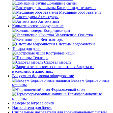
Домашние сауны
Бактерицидные лампы
Масляные обогреватели
Аксессуары
Автоматика
Климатическое оборудование
Кондиционеры
Увлажнение, Очистка
Вентиляторы
Системы водоочистки
Товары для дачи
Костровые чаши
Теплицы
Садовая мебель
Защита от
насекомых и животных
Вакуумная формовка оборудование
Вакуум-формовочные
машины
Формовочный стол
Термоформовочные
машины
Камеры разогрева бочек
Нагреватели для бочек
Спиральные нагреватели для горячеканальных систем