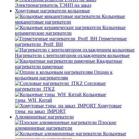
Электронагреватель ТЭНП на заказ
Хомутовые нагреватели кольцевые
Кольцевые
миканитовые нагреватели
Кольцевые
керамические нагреватели
Герметичные
нагреватели_Proff_BH
Нагреватели с вентилятором охлаждением кольцевые
Квадратные
нагреватели рамочные
Опции к
кольцевым нагревателям
Cопловые
нагреватели_ITKZ
Кольцевые
тэны_WH_Китай
Хомутовые
тэны_на заказ_IMPORT
Алюминиевые нагреватели
Плоские
алюминиевые нагреватели
Кольцевые