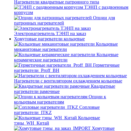
Нагреватели квадратные патронного типа
ТЭНП с раздвоенным
корпусом
Опции для
патронных нагревателей
Электронагреватель ТЭНП на заказ
Хомутовые нагреватели кольцевые
Кольцевые
миканитовые нагреватели
Кольцевые
керамические нагреватели
Герметичные
нагреватели_Proff_BH
Нагреватели с вентилятором охлаждением кольцевые
Квадратные
нагреватели рамочные
Опции к
кольцевым нагревателям
Cопловые
нагреватели_ITKZ
Кольцевые
тэны_WH_Китай
Хомутовые