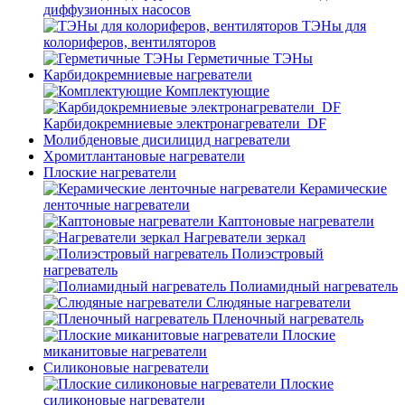
диффузионных насосов
ТЭНы для
колориферов, вентиляторов
Герметичные ТЭНы
Карбидокремниевые нагреватели
Комплектующие
Карбидокремниевые электронагреватели_DF
Молибденовые дисилицид нагреватели
Хромитлантановые нагреватели
Плоские нагреватели
Керамические
ленточные нагреватели
Каптоновые нагреватели
Нагреватели зеркал
Полиэстровый
нагреватель
Полиамидный нагреватель
Слюдяные нагреватели
Пленочный нагреватель
Плоские
миканитовые нагреватели
Силиконовые нагреватели
Плоские
силиконовые нагреватели