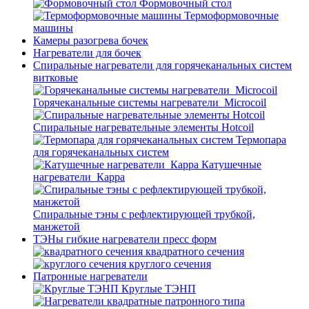
Формовочный стол
Термоформовочные
машины
Камеры разогрева бочек
Нагреватели для бочек
Спиральные нагреватели для горячеканальных систем
витковые
Горячеканальные системы нагреватели_Microcoil
Спиральные нагревательные элементы Hotcoil
Термопара
для горячеканальных систем
Катушечные
нагреватели_Карра
Спиральные тэны с рефлектирующей трубкой,
манжетой
ТЭНы гибкие нагреватели пресс форм
квадратного сечения
круглого сечения
Патронные нагреватели
Круглые ТЭНП