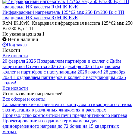
Инфракрасный нагреватель 125*62 мм; 250 Вт/230 В; с ТП
кварцевые ИК кассеты RxM IK.KvK
RxM.IK.KvK_Кварцевая инфракрасная кассета 125*62 мм; 250
Вт/230 В; с ТП
Не указана цена
за 1
Нет в наличии
Под заказ
Новости
Все новости
20 февраля 2026
Поздравляем партнёров и коллег с Днём
защитника Отечества 2026
25 декабря 2025
Поздравляем
коллег и партнёров с наступающим 2026 годом!
26 декабря
2024
Поздравляем партнёров и коллег с наступающим 2025
годом!
Все новости
Использование нагревателей
Все обзоры и советы
Гальванические нагреватели с корпусом из кварцевого стекла:
эксплуатация в различных жидкостях и растворах
Производство композитной печи предварительного нагрева
Проектирование и создание термокамеры для
единовременного нагрева до 72 бочек на 15 квадратных
метрах