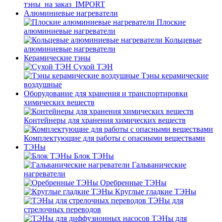
тэны_на заказ_IMPORT
Алюминиевые нагреватели
Плоские
алюминиевые нагреватели
Кольцевые
алюминиевые нагреватели
Керамические тэны
Сухой ТЭН
Тэны керамические
воздушные
Оборудование для хранения и транспортировки
химических веществ
Контейнеры для хранения химических веществ
Комплектующие для работы с опасными веществами
ТЭНы
Блок ТЭНы
Гальванические
нагреватели
Оребренные ТЭНы
Круглые гладкие ТЭНы
ТЭНы для
стрелочных переводов
ТЭНы для