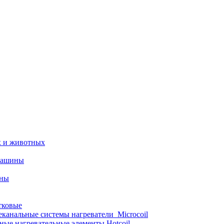
х и животных
машины
ины
тковые
еканальные системы нагреватели_Microcoil
ные нагревательные элементы Hotcoil