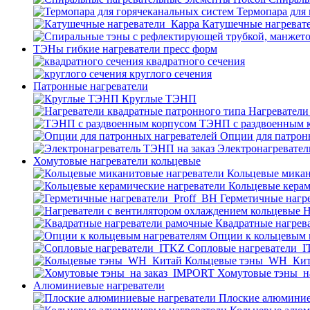
Термопара для
Катушечные нагреват
ТЭНы гибкие нагреватели пресс форм
квадратного сечения
круглого сечения
Патронные нагреватели
Круглые ТЭНП
Нагреватели
ТЭНП с раздвоенным 
Опции для патрон
Электронагревател
Хомутовые нагреватели кольцевые
Кольцевые микан
Кольцевые керам
Герметичные нагр
Н
Квадратные нагрев
Опции к кольцевым 
Cопловые нагреватели_
Кольцевые тэны_WH_Ки
Хомутовые тэны_н
Алюминиевые нагреватели
Плоские алюминие