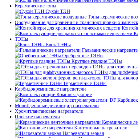
Кольцевые алюм
Керамические тэны
Сухой ТЭН
Тэны керамические во
Оборудование для хранения и транспортировки химичес
Контей
К
ТЭНы
Блок ТЭНы
Гальванические нагреват
Оребренные ТЭНы
Круглые гладкие ТЭНы
ТЭНы для стрелочны
ТЭНы для диффузио
ТЭНы для колор
Герметичные ТЭНы
Карбидокремниевые нагреватели
Комплектующие
Карбидок
Молибденовые дисилицид нагреватели
Хромитлантановые нагреватели
Плоские нагреватели
Керамические ле
Каптоновые нагреватели
Нагреватели зеркал