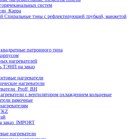
 горячеканальных систем
ели_Карра
Спиральные тэны с рефлектирующей трубкой, манжетой
 квадратные патронного типа
корпусом
ных нагревателей
ь ТЭНП на заказ
итовые нагреватели
ические нагреватели
еватели_Proff_BH
агреватели с вентилятором охлаждением кольцевые
атели рамочные
нагревателям
ITKZ
тай
а заказ_IMPORT
вые нагреватели