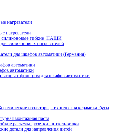
ые нагреватели
ые нагреватели
и силиконовые гибкие_НАШИ
 для силиконовых нагревателей
атели для шкафов автоматики (Германия)
кафов автоматики
афов автоматики
ляторы с фильтром для шкафов автоматики
Керамические изоляторы, техническая керамика, бусы
турная монтажная паста
ойкие разъемы, розетки, штекер-вилки
кие детали для направления нитей