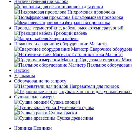
Нагревательная проволока
проволока для резки
Нихромовая проволока
Вольфрамовая проволока
фехралевая проволока
Провода термостойкие, кабель высокотемпературный
Греющий кабель
Защита кабеля
Паяльное и сварочное оборудование Магистр
Сварочное оборудов
Источники тока Магистр
Средства измерения Маг
Паяльное оборудован
Насосы
Уф-лампы
Оборудование по запросу
Нагреватели для поилок
Сушильные камеры
Сушка овощей
Туннельная сушка
Сушка краски
Сушка древесины
Новинка
Новинки