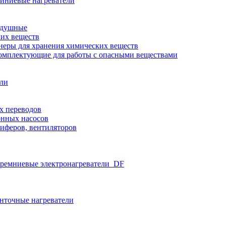
иниевые нагреватели
здушные
ких веществ
неры для хранения химических веществ
омплектующие для работы с опасными веществами
ели
х переводов
нных насосов
иферов, вентиляторов
ремниевые электронагреватели_DF
нточные нагреватели