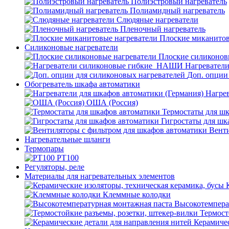
Полиэстровый нагреватель
Полиамидный нагреватель
Слюдяные нагреватели
Пленочный нагреватель
Плоские миканитов
Силиконовые нагреватели
Плоские силиконов
Нагревател
Доп. опции
Обогреватель шкафа автоматики
Нагрев
ОША (Россия)
Термостаты для ш
Гигростаты для шк
Венти
Нагревательные шланги
Термопары
PT100
Регуляторы, реле
Материалы для нагревательных элементов
Клеммные колодки
Высокотемпера
Термост
Керамичес