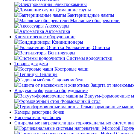
Электрокамины
Домашние сауны
Бактерицидные лампы
Масляные обогреватели
Аксессуары
Автоматика
Климатическое оборудование
Кондиционеры
Увлажнение, Очистка
Вентиляторы
Системы водоочистки
Товары для дачи
Костровые чаши
Теплицы
Садовая мебель
Защита от насекомы
Вакуумная формовка оборудование
Вакуум-формовочные 
Формовочный стол
Термоформовочные маш
Камеры разогрева бочек
Нагреватели для бочек
Спиральные нагреватели для горячеканальных систем ви
Горяч
Спираль