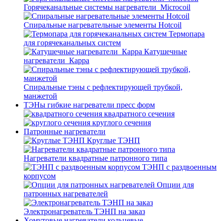
Горячеканальные системы нагреватели_Microcoil
Спиральные нагревательные элементы Hotcoil
Термопара
для горячеканальных систем
Катушечные
нагреватели_Карра
Спиральные тэны с рефлектирующей трубкой,
манжетой
ТЭНы гибкие нагреватели пресс форм
квадратного сечения
круглого сечения
Патронные нагреватели
Круглые ТЭНП
Нагреватели квадратные патронного типа
ТЭНП с раздвоенным
корпусом
Опции для
патронных нагревателей
Электронагреватель ТЭНП на заказ
Хомутовые нагреватели кольцевые