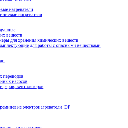
вые нагреватели
иниевые нагреватели
здушные
ких веществ
неры для хранения химических веществ
омплектующие для работы с опасными веществами
ели
х переводов
нных насосов
иферов, вентиляторов
ремниевые электронагреватели_DF
нточные нагреватели