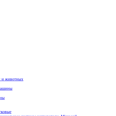
х и животных
машины
ины
тковые