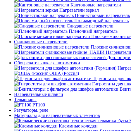
Каптоновые нагреватели
Нагреватели зеркал
Полиэстровый нагреватель
Полиамидный нагреватель
Слюдяные нагреватели
Пленочный нагреватель
Плоские миканитов
Силиконовые нагреватели
Плоские силиконов
Нагревател
Доп. опции
Обогреватель шкафа автоматики
Нагрев
ОША (Россия)
Термостаты для ш
Гигростаты для шк
Венти
Нагревательные шланги
Термопары
PT100
Регуляторы, реле
Материалы для нагревательных элементов
Клеммные колодки