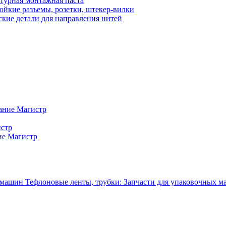
турная монтажная паста
ойкие разъемы, розетки, штекер-вилки
кие детали для направления нитей
ание Магистр
истр
ие Магистр
Тефлоновые ленты, трубки: Запчасти для упаковочных 