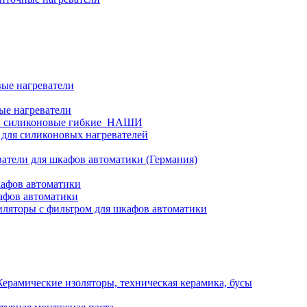
ые нагреватели
ые нагреватели
и силиконовые гибкие_НАШИ
 для силиконовых нагревателей
атели для шкафов автоматики (Германия)
кафов автоматики
афов автоматики
ляторы с фильтром для шкафов автоматики
Керамические изоляторы, техническая керамика, бусы