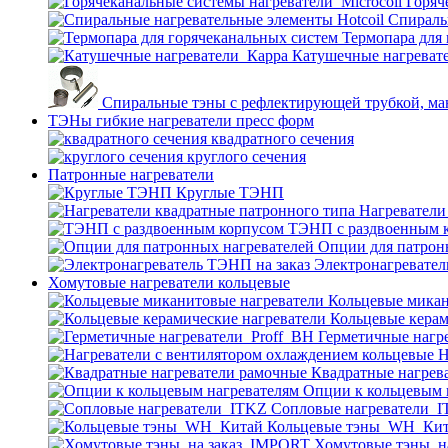
Горяч
Спираль
Термопара для
Катушечные нагреват
Спиральные тэны с рефлектирующей трубкой, м
ТЭНы гибкие нагреватели пресс форм
квадратного сечения
круглого сечения
Патронные нагреватели
Круглые ТЭНП
Нагреватели
ТЭНП с раздвоенным 
Опции для патрон
Электронагревател
Хомутовые нагреватели кольцевые
Кольцевые микан
Кольцевые керам
Герметичные нагр
Н
Квадратные нагрев
Опции к кольцевым 
Cопловые нагреватели_
Кольцевые тэны_WH_Ки
Хомутовые тэны_н