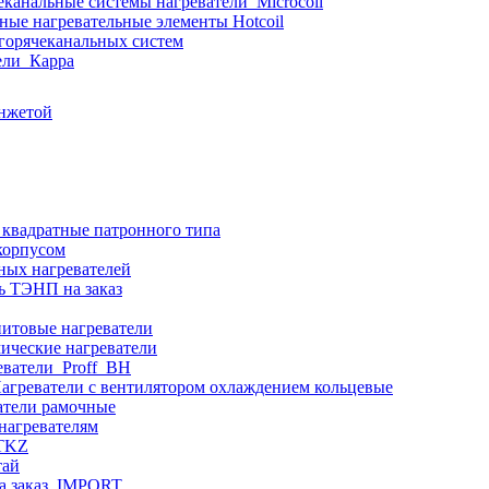
еканальные системы нагреватели_Microcoil
ные нагревательные элементы Hotcoil
 горячеканальных систем
ели_Карра
анжетой
 квадратные патронного типа
корпусом
ных нагревателей
ь ТЭНП на заказ
итовые нагреватели
ические нагреватели
еватели_Proff_BH
агреватели с вентилятором охлаждением кольцевые
атели рамочные
нагревателям
ITKZ
тай
а заказ_IMPORT