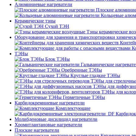
Алюминиевые нагреватели
Плоские алюминие
Кольцевые алюм
Керамические тэны
Сухой ТЭН
Тэны керамические во
Оборудование для хранения и транспортировки химичес
Контей
К
ТЭНы
Блок ТЭНы
Гальванические нагреват
Оребренные ТЭНы
Круглые гладкие ТЭНы
ТЭНы для стрелочны
ТЭНы для диффузио
ТЭНы для колор
Герметичные ТЭНы
Карбидокремниевые нагреватели
Комплектующие
Карбидок
Молибденовые дисилицид нагреватели
Хромитлантановые нагреватели
Плоские нагреватели
Керамические ле