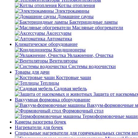
Котлы отопления
Электрокамины
Домашние сауны
Бактерицидные лампы
Масляные обогреватели
Аксессуары
Автоматика
Климатическое оборудование
Кондиционеры
Увлажнение, Очистка
Вентиляторы
Системы водоочистки
Товары для дачи
Костровые чаши
Теплицы
Садовая мебель
Защита от насекомы
Вакуумная формовка оборудование
Вакуум-формовочные 
Формовочный стол
Термоформовочные маш
Камеры разогрева бочек
Нагреватели для бочек
Спиральные нагреватели для горячеканальных систем ви