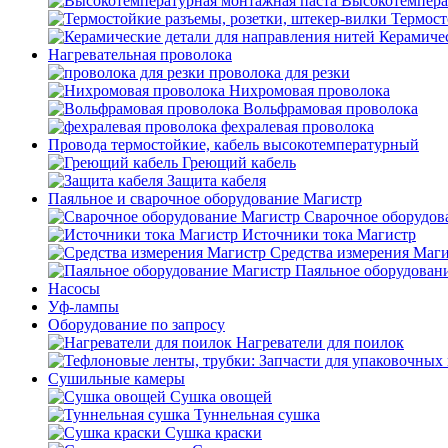
Высокотемпера
Термост
Керамичес
Нагревательная проволока
проволока для резки
Нихромовая проволока
Вольфрамовая проволока
фехралевая проволока
Провода термостойкие, кабель высокотемпературный
Греющий кабель
Защита кабеля
Паяльное и сварочное оборудование Магистр
Сварочное оборудов
Источники тока Магистр
Средства измерения Маг
Паяльное оборудован
Насосы
Уф-лампы
Оборудование по запросу
Нагреватели для поилок
Сушильные камеры
Сушка овощей
Туннельная сушка
Сушка краски