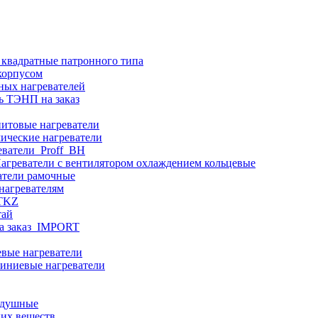
 квадратные патронного типа
корпусом
ных нагревателей
ь ТЭНП на заказ
итовые нагреватели
ические нагреватели
еватели_Proff_BH
агреватели с вентилятором охлаждением кольцевые
атели рамочные
нагревателям
ITKZ
тай
а заказ_IMPORT
вые нагреватели
иниевые нагреватели
здушные
ких веществ