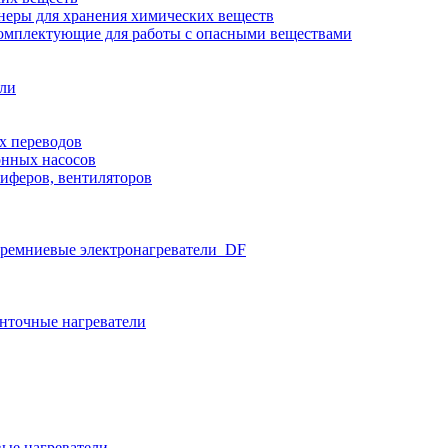
неры для хранения химических веществ
омплектующие для работы с опасными веществами
ели
х переводов
нных насосов
иферов, вентиляторов
ремниевые электронагреватели_DF
нточные нагреватели
ые нагреватели