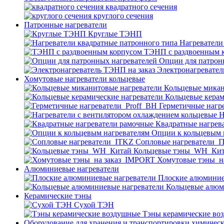
квадратного сечения
круглого сечения
Патронные нагреватели
Круглые ТЭНП
Нагреватели
ТЭНП с раздвоенным 
Опции для патрон
Электронагревател
Хомутовые нагреватели кольцевые
Кольцевые микан
Кольцевые керам
Герметичные нагр
Н
Квадратные нагрев
Опции к кольцевым 
Cопловые нагреватели_
Кольцевые тэны_WH_Ки
Хомутовые тэны_н
Алюминиевые нагреватели
Плоские алюминие
Кольцевые алюм
Керамические тэны
Сухой ТЭН
Тэны керамические во
Оборудование для хранения и транспортировки химичес