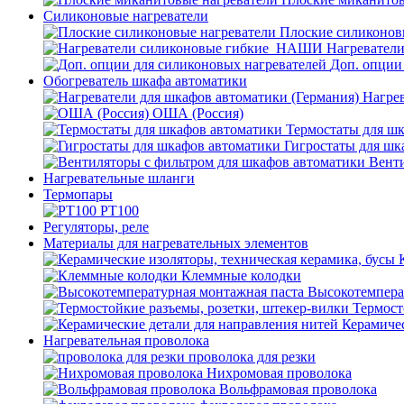
Силиконовые нагреватели
Плоские силиконов
Нагревател
Доп. опции
Обогреватель шкафа автоматики
Нагрев
ОША (Россия)
Термостаты для ш
Гигростаты для шк
Венти
Нагревательные шланги
Термопары
PT100
Регуляторы, реле
Материалы для нагревательных элементов
Клеммные колодки
Высокотемпера
Термост
Керамичес
Нагревательная проволока
проволока для резки
Нихромовая проволока
Вольфрамовая проволока