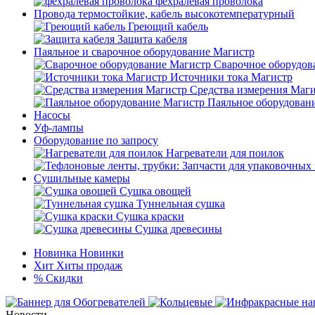
фехралевая проволока
Провода термостойкие, кабель высокотемпературный
Греющий кабель
Защита кабеля
Паяльное и сварочное оборудование Магистр
Сварочное оборудов
Источники тока Магистр
Средства измерения Маг
Паяльное оборудован
Насосы
Уф-лампы
Оборудование по запросу
Нагреватели для поилок
Сушильные камеры
Сушка овощей
Туннельная сушка
Сушка краски
Сушка древесины
Новинка
Новинки
Хит
Хиты продаж
%
Скидки
Новости