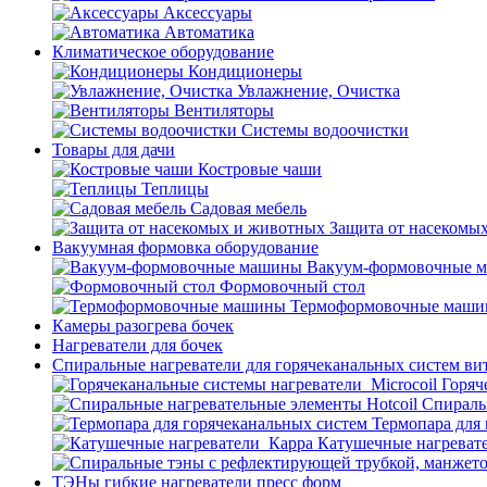
Аксессуары
Автоматика
Климатическое оборудование
Кондиционеры
Увлажнение, Очистка
Вентиляторы
Системы водоочистки
Товары для дачи
Костровые чаши
Теплицы
Садовая мебель
Защита от насекомы
Вакуумная формовка оборудование
Вакуум-формовочные 
Формовочный стол
Термоформовочные маш
Камеры разогрева бочек
Нагреватели для бочек
Спиральные нагреватели для горячеканальных систем ви
Горяч
Спираль
Термопара для
Катушечные нагреват
ТЭНы гибкие нагреватели пресс форм