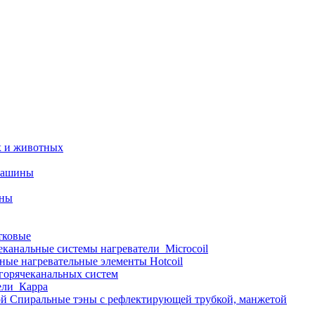
х и животных
машины
ины
тковые
еканальные системы нагреватели_Microcoil
ные нагревательные элементы Hotcoil
 горячеканальных систем
ели_Карра
Спиральные тэны с рефлектирующей трубкой, манжетой