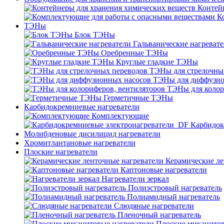
Контей
К
ТЭНы
Блок ТЭНы
Гальванические нагреват
Оребренные ТЭНы
Круглые гладкие ТЭНы
ТЭНы для стрелочны
ТЭНы для диффузио
ТЭНы для колор
Герметичные ТЭНы
Карбидокремниевые нагреватели
Комплектующие
Карбидок
Молибденовые дисилицид нагреватели
Хромитлантановые нагреватели
Плоские нагреватели
Керамические ле
Каптоновые нагреватели
Нагреватели зеркал
Полиэстровый нагреватель
Полиамидный нагреватель
Слюдяные нагреватели
Пленочный нагреватель
Плоские миканитов