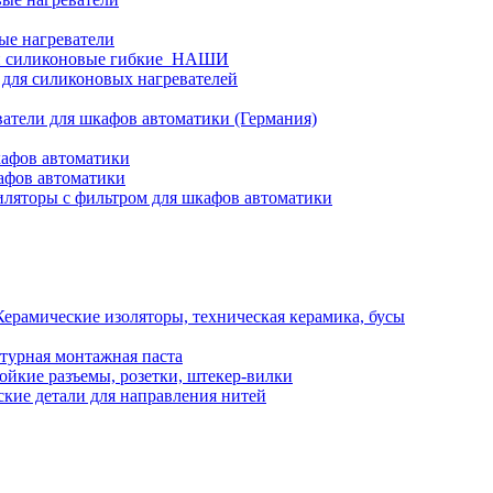
ые нагреватели
и силиконовые гибкие_НАШИ
 для силиконовых нагревателей
атели для шкафов автоматики (Германия)
кафов автоматики
афов автоматики
ляторы с фильтром для шкафов автоматики
Керамические изоляторы, техническая керамика, бусы
турная монтажная паста
ойкие разъемы, розетки, штекер-вилки
кие детали для направления нитей