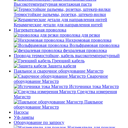
Высокотемпературная монтажная паста
Термостойкие разъемы, розетки, штекер-вилки
Керамические детали для направления нитей
Нагревательная проволока
проволока для резки
Нихромовая проволока
Вольфрамовая проволока
фехралевая проволока
Провода термостойкие, кабель высокотемпературный
Греющий кабель
Защита кабеля
Паяльное и сварочное оборудование Магистр
Сварочное
оборудование Магистр
Источники тока Магистр
Средства измерения
Магистр
Паяльное
оборудование Магистр
Насосы
Уф-лампы
Оборудование по запросу
Нагреватели для поилок