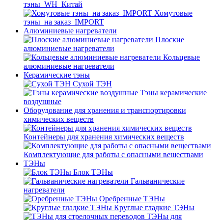
тэны_WH_Китай
Хомутовые
тэны_на заказ_IMPORT
Алюминиевые нагреватели
Плоские
алюминиевые нагреватели
Кольцевые
алюминиевые нагреватели
Керамические тэны
Сухой ТЭН
Тэны керамические
воздушные
Оборудование для хранения и транспортировки
химических веществ
Контейнеры для хранения химических веществ
Комплектующие для работы с опасными веществами
ТЭНы
Блок ТЭНы
Гальванические
нагреватели
Оребренные ТЭНы
Круглые гладкие ТЭНы
ТЭНы для