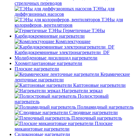
стрелочных переводов
ТЭНы для
диффузионных насосов
ТЭНы для
колориферов, вентиляторов
Герметичные ТЭНы
Карбидокремниевые нагреватели
Комплектующие
Карбидокремниевые электронагреватели_DF
Молибденовые дисилицид нагреватели
Хромитлантановые нагреватели
Плоские нагреватели
Керамические
ленточные нагреватели
Каптоновые нагреватели
Нагреватели зеркал
Полиэстровый
нагреватель
Полиамидный нагреватель
Слюдяные нагреватели
Пленочный нагреватель
Плоские
миканитовые нагреватели
Силиконовые нагреватели