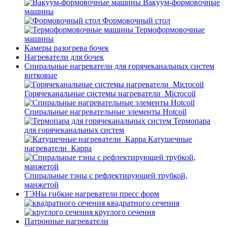
Вакуум-формовочные
машины
Формовочный стол
Термоформовочные
машины
Камеры разогрева бочек
Нагреватели для бочек
Спиральные нагреватели для горячеканальных систем
витковые
Горячеканальные системы нагреватели_Microcoil
Спиральные нагревательные элементы Hotcoil
Термопара
для горячеканальных систем
Катушечные
нагреватели_Карра
Спиральные тэны с рефлектирующей трубкой,
манжетой
ТЭНы гибкие нагреватели пресс форм
квадратного сечения
круглого сечения
Патронные нагреватели