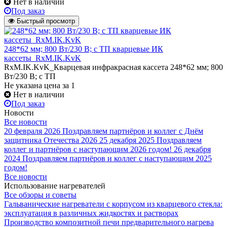
Нет в наличии
Под заказ
Быстрый просмотр
248*62 мм; 800 Вт/230 В; с ТП кварцевые ИК
кассеты_RxM.IK.KvK
RxM.IK.KvK_Кварцевая инфракрасная кассета 248*62 мм; 800
Вт/230 В; с ТП
Не указана цена
за 1
Нет в наличии
Под заказ
Новости
Все новости
20 февраля 2026
Поздравляем партнёров и коллег с Днём
защитника Отечества 2026
25 декабря 2025
Поздравляем
коллег и партнёров с наступающим 2026 годом!
26 декабря
2024
Поздравляем партнёров и коллег с наступающим 2025
годом!
Все новости
Использование нагревателей
Все обзоры и советы
Гальванические нагреватели с корпусом из кварцевого стекла:
эксплуатация в различных жидкостях и растворах
Производство композитной печи предварительного нагрева