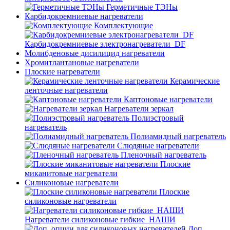
Герметичные ТЭНы
Карбидокремниевые нагреватели
Комплектующие
Карбидокремниевые электронагреватели_DF
Молибденовые дисилицид нагреватели
Хромитлантановые нагреватели
Плоские нагреватели
Керамические
ленточные нагреватели
Каптоновые нагреватели
Нагреватели зеркал
Полиэстровый
нагреватель
Полиамидный нагреватель
Слюдяные нагреватели
Пленочный нагреватель
Плоские
миканитовые нагреватели
Силиконовые нагреватели
Плоские
силиконовые нагреватели
Нагреватели силиконовые гибкие_НАШИ
Доп.