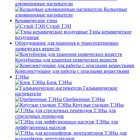
алюминиевые нагреватели
Кольцевые
алюминиевые нагреватели
Керамические тэны
Сухой ТЭН
Тэны керамические
воздушные
Оборудование для хранения и транспортировки
химических веществ
Контейнеры для хранения химических веществ
Комплектующие для работы с опасными веществами
ТЭНы
Блок ТЭНы
Гальванические
нагреватели
Оребренные ТЭНы
Круглые гладкие ТЭНы
ТЭНы для
стрелочных переводов
ТЭНы для
диффузионных насосов
ТЭНы для
колориферов, вентиляторов