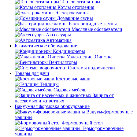
Тепловентиляторы
Котлы отопления
Электрокамины
Домашние сауны
Бактерицидные лампы
Масляные обогреватели
Аксессуары
Автоматика
Климатическое оборудование
Кондиционеры
Увлажнение, Очистка
Вентиляторы
Системы водоочистки
Товары для дачи
Костровые чаши
Теплицы
Садовая мебель
Защита от
насекомых и животных
Вакуумная формовка оборудование
Вакуум-формовочные
машины
Формовочный стол
Термоформовочные
машины