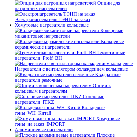
Опции для
патронных нагревателей
Электронагреватель ТЭНП на заказ
Хомутовые нагреватели кольцевые
Кольцевые
миканитовые нагреватели
Кольцевые
керамические нагреватели
Герметичные
нагреватели_Proff_BH
Нагреватели с вентилятором охлаждением кольцевые
Квадратные
нагреватели рамочные
Опции к
кольцевым нагревателям
Cопловые
нагреватели_ITKZ
Кольцевые
тэны_WH_Китай
Хомутовые
тэны_на заказ_IMPORT
Алюминиевые нагреватели
Плоские