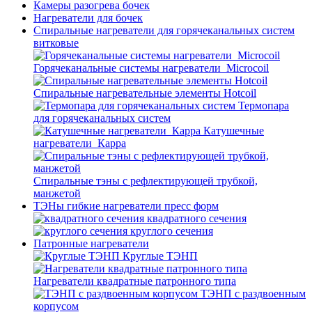
Камеры разогрева бочек
Нагреватели для бочек
Спиральные нагреватели для горячеканальных систем
витковые
Горячеканальные системы нагреватели_Microcoil
Спиральные нагревательные элементы Hotcoil
Термопара
для горячеканальных систем
Катушечные
нагреватели_Карра
Спиральные тэны с рефлектирующей трубкой,
манжетой
ТЭНы гибкие нагреватели пресс форм
квадратного сечения
круглого сечения
Патронные нагреватели
Круглые ТЭНП
Нагреватели квадратные патронного типа
ТЭНП с раздвоенным
корпусом