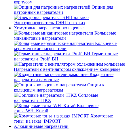
корпусом
Опции для
патронных нагревателей
Электронагреватель ТЭНП на заказ
Хомутовые нагреватели кольцевые
Кольцевые
миканитовые нагреватели
Кольцевые
керамические нагреватели
Герметичные
нагреватели_Proff_BH
Нагреватели с вентилятором охлаждением кольцевые
Квадратные
нагреватели рамочные
Опции к
кольцевым нагревателям
Cопловые
нагреватели_ITKZ
Кольцевые
тэны_WH_Китай
Хомутовые
тэны_на заказ_IMPORT
Алюминиевые нагреватели