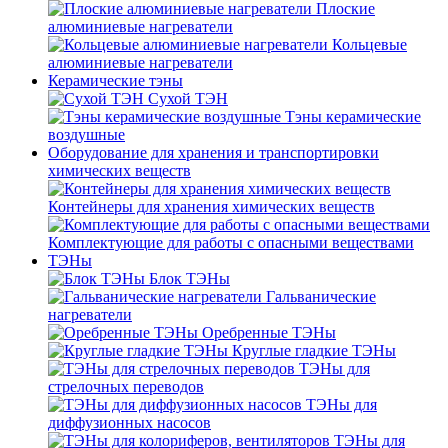
Плоские
алюминиевые нагреватели
Кольцевые
алюминиевые нагреватели
Керамические тэны
Сухой ТЭН
Тэны керамические
воздушные
Оборудование для хранения и транспортировки
химических веществ
Контейнеры для хранения химических веществ
Комплектующие для работы с опасными веществами
ТЭНы
Блок ТЭНы
Гальванические
нагреватели
Оребренные ТЭНы
Круглые гладкие ТЭНы
ТЭНы для
стрелочных переводов
ТЭНы для
диффузионных насосов
ТЭНы для