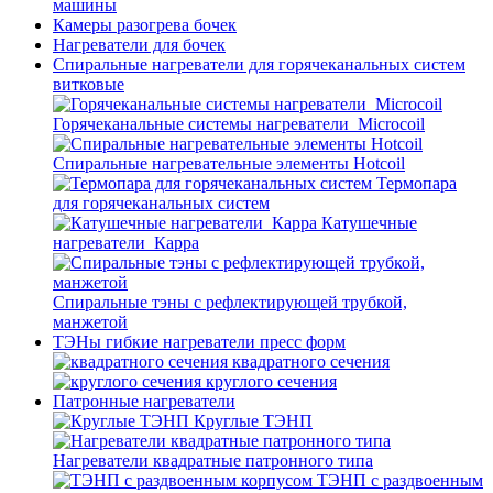
машины
Камеры разогрева бочек
Нагреватели для бочек
Спиральные нагреватели для горячеканальных систем
витковые
Горячеканальные системы нагреватели_Microcoil
Спиральные нагревательные элементы Hotcoil
Термопара
для горячеканальных систем
Катушечные
нагреватели_Карра
Спиральные тэны с рефлектирующей трубкой,
манжетой
ТЭНы гибкие нагреватели пресс форм
квадратного сечения
круглого сечения
Патронные нагреватели
Круглые ТЭНП
Нагреватели квадратные патронного типа
ТЭНП с раздвоенным