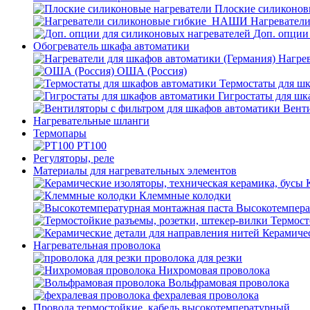
Плоские силиконов
Нагревател
Доп. опции
Обогреватель шкафа автоматики
Нагрев
ОША (Россия)
Термостаты для ш
Гигростаты для шк
Венти
Нагревательные шланги
Термопары
PT100
Регуляторы, реле
Материалы для нагревательных элементов
Клеммные колодки
Высокотемпера
Термост
Керамичес
Нагревательная проволока
проволока для резки
Нихромовая проволока
Вольфрамовая проволока
фехралевая проволока
Провода термостойкие, кабель высокотемпературный