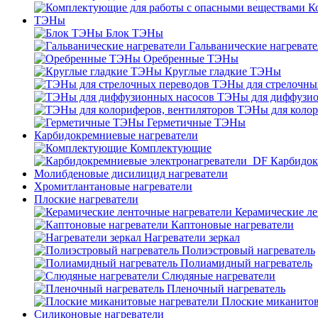
К
ТЭНы
Блок ТЭНы
Гальванические нагреват
Оребренные ТЭНы
Круглые гладкие ТЭНы
ТЭНы для стрелочны
ТЭНы для диффузио
ТЭНы для колор
Герметичные ТЭНы
Карбидокремниевые нагреватели
Комплектующие
Карбидок
Молибденовые дисилицид нагреватели
Хромитлантановые нагреватели
Плоские нагреватели
Керамические ле
Каптоновые нагреватели
Нагреватели зеркал
Полиэстровый нагреватель
Полиамидный нагреватель
Слюдяные нагреватели
Пленочный нагреватель
Плоские миканитов
Силиконовые нагреватели