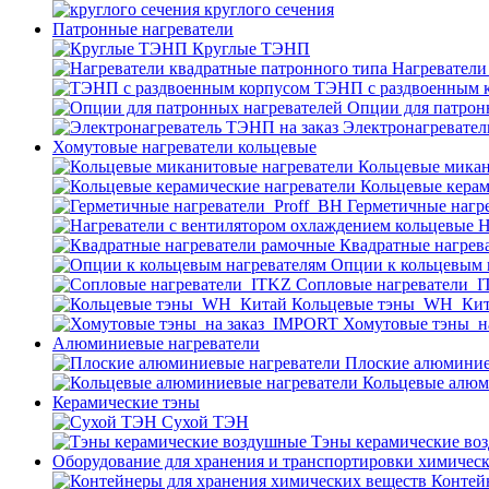
круглого сечения
Патронные нагреватели
Круглые ТЭНП
Нагреватели
ТЭНП с раздвоенным 
Опции для патрон
Электронагревател
Хомутовые нагреватели кольцевые
Кольцевые микан
Кольцевые керам
Герметичные нагр
Н
Квадратные нагрев
Опции к кольцевым 
Cопловые нагреватели_
Кольцевые тэны_WH_Ки
Хомутовые тэны_н
Алюминиевые нагреватели
Плоские алюминие
Кольцевые алюм
Керамические тэны
Сухой ТЭН
Тэны керамические во
Оборудование для хранения и транспортировки химичес
Контей