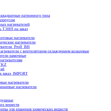
 квадратные патронного типа
корпусом
ных нагревателей
ь ТЭНП на заказ
итовые нагреватели
ические нагреватели
еватели_Proff_BH
агреватели с вентилятором охлаждением кольцевые
атели рамочные
нагревателям
ITKZ
тай
а заказ_IMPORT
вые нагреватели
иниевые нагреватели
здушные
ких веществ
неры для хранения химических веществ