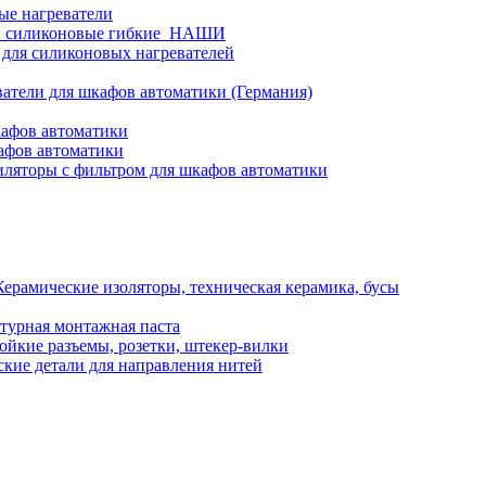
ые нагреватели
и силиконовые гибкие_НАШИ
 для силиконовых нагревателей
атели для шкафов автоматики (Германия)
кафов автоматики
афов автоматики
ляторы с фильтром для шкафов автоматики
Керамические изоляторы, техническая керамика, бусы
турная монтажная паста
ойкие разъемы, розетки, штекер-вилки
кие детали для направления нитей