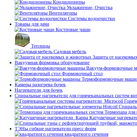
Кондиционеры
Увлажнение, Очистка
Вентиляторы
Системы водоочистки
Товары для дачи
Костровые чаши
Теплицы
Садовая мебель
Защита от насекомы
Вакуумная формовка оборудование
Вакуум-формовочные 
Формовочный стол
Термоформовочные маш
Камеры разогрева бочек
Нагреватели для бочек
Спиральные нагреватели для горячеканальных систем ви
Горяч
Спираль
Термопара для
Катушечные нагреват
ТЭНы гибкие нагреватели пресс форм
квадратного сечения