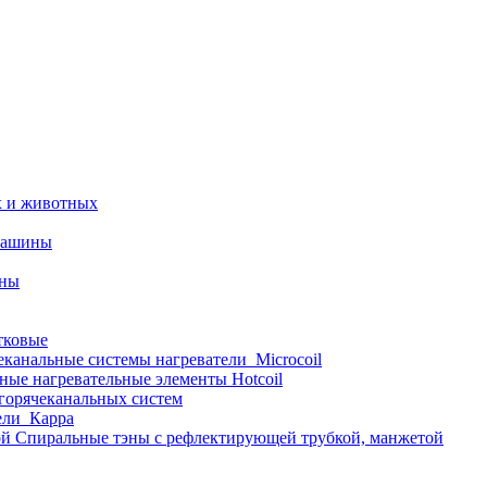
х и животных
машины
ины
тковые
еканальные системы нагреватели_Microcoil
ные нагревательные элементы Hotcoil
 горячеканальных систем
ели_Карра
Спиральные тэны с рефлектирующей трубкой, манжетой