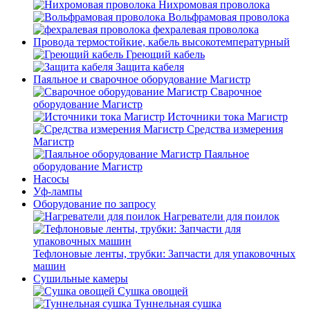
Нихромовая проволока
Вольфрамовая проволока
фехралевая проволока
Провода термостойкие, кабель высокотемпературный
Греющий кабель
Защита кабеля
Паяльное и сварочное оборудование Магистр
Сварочное
оборудование Магистр
Источники тока Магистр
Средства измерения
Магистр
Паяльное
оборудование Магистр
Насосы
Уф-лампы
Оборудование по запросу
Нагреватели для поилок
Тефлоновые ленты, трубки: Запчасти для упаковочных
машин
Сушильные камеры
Сушка овощей
Туннельная сушка