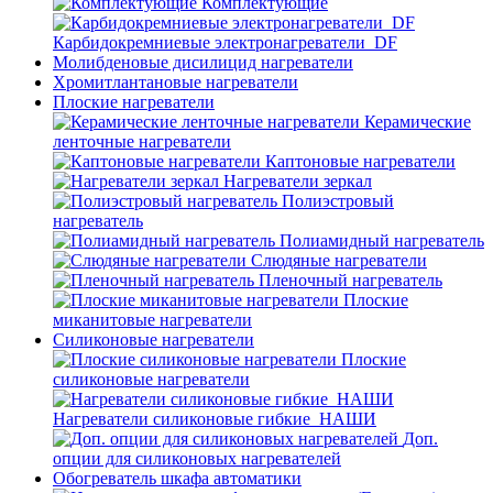
Комплектующие
Карбидокремниевые электронагреватели_DF
Молибденовые дисилицид нагреватели
Хромитлантановые нагреватели
Плоские нагреватели
Керамические
ленточные нагреватели
Каптоновые нагреватели
Нагреватели зеркал
Полиэстровый
нагреватель
Полиамидный нагреватель
Слюдяные нагреватели
Пленочный нагреватель
Плоские
миканитовые нагреватели
Силиконовые нагреватели
Плоские
силиконовые нагреватели
Нагреватели силиконовые гибкие_НАШИ
Доп.
опции для силиконовых нагревателей
Обогреватель шкафа автоматики