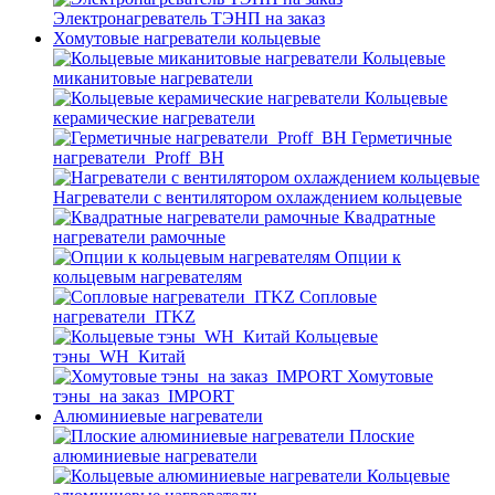
Электронагреватель ТЭНП на заказ
Хомутовые нагреватели кольцевые
Кольцевые
миканитовые нагреватели
Кольцевые
керамические нагреватели
Герметичные
нагреватели_Proff_BH
Нагреватели с вентилятором охлаждением кольцевые
Квадратные
нагреватели рамочные
Опции к
кольцевым нагревателям
Cопловые
нагреватели_ITKZ
Кольцевые
тэны_WH_Китай
Хомутовые
тэны_на заказ_IMPORT
Алюминиевые нагреватели
Плоские
алюминиевые нагреватели
Кольцевые