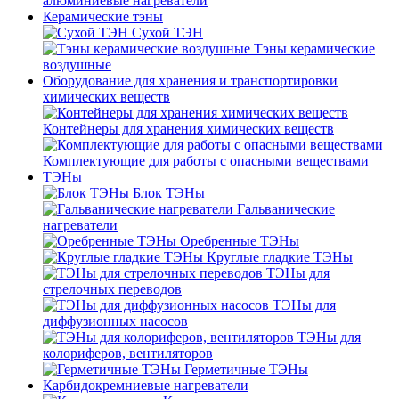
алюминиевые нагреватели
Керамические тэны
Сухой ТЭН
Тэны керамические
воздушные
Оборудование для хранения и транспортировки
химических веществ
Контейнеры для хранения химических веществ
Комплектующие для работы с опасными веществами
ТЭНы
Блок ТЭНы
Гальванические
нагреватели
Оребренные ТЭНы
Круглые гладкие ТЭНы
ТЭНы для
стрелочных переводов
ТЭНы для
диффузионных насосов
ТЭНы для
колориферов, вентиляторов
Герметичные ТЭНы
Карбидокремниевые нагреватели