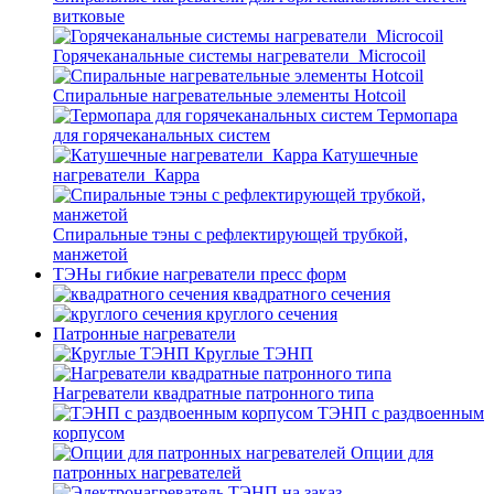
витковые
Горячеканальные системы нагреватели_Microcoil
Спиральные нагревательные элементы Hotcoil
Термопара
для горячеканальных систем
Катушечные
нагреватели_Карра
Спиральные тэны с рефлектирующей трубкой,
манжетой
ТЭНы гибкие нагреватели пресс форм
квадратного сечения
круглого сечения
Патронные нагреватели
Круглые ТЭНП
Нагреватели квадратные патронного типа
ТЭНП с раздвоенным
корпусом
Опции для
патронных нагревателей