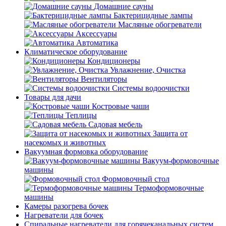
Домашние сауны
Бактерицидные лампы
Масляные обогреватели
Аксессуары
Автоматика
Климатическое оборудование
Кондиционеры
Увлажнение, Очистка
Вентиляторы
Системы водоочистки
Товары для дачи
Костровые чаши
Теплицы
Садовая мебель
Защита от
насекомых и животных
Вакуумная формовка оборудование
Вакуум-формовочные
машины
Формовочный стол
Термоформовочные
машины
Камеры разогрева бочек
Нагреватели для бочек
Спиральные нагреватели для горячеканальных систем