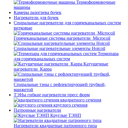
Термоформовочные
машины
Камеры разогрева бочек
Нагреватели для бочек
Спиральные нагреватели для горячеканальных систем
витковые
Горячеканальные системы нагреватели_Microcoil
Спиральные нагревательные элементы Hotcoil
Термопара
для горячеканальных систем
Катушечные
нагреватели_Карра
Спиральные тэны с рефлектирующей трубкой,
манжетой
ТЭНы гибкие нагреватели пресс форм
квадратного сечения
круглого сечения
Патронные нагреватели
Круглые ТЭНП
Нагреватели квадратные патронного типа