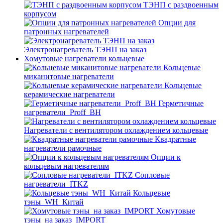
ТЭНП с раздвоенным
корпусом
Опции для
патронных нагревателей
Электронагреватель ТЭНП на заказ
Хомутовые нагреватели кольцевые
Кольцевые
миканитовые нагреватели
Кольцевые
керамические нагреватели
Герметичные
нагреватели_Proff_BH
Нагреватели с вентилятором охлаждением кольцевые
Квадратные
нагреватели рамочные
Опции к
кольцевым нагревателям
Cопловые
нагреватели_ITKZ
Кольцевые
тэны_WH_Китай
Хомутовые
тэны_на заказ_IMPORT