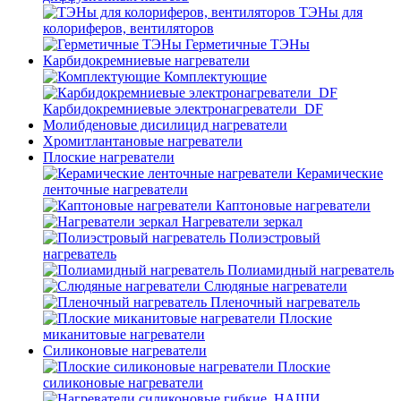
ТЭНы для
колориферов, вентиляторов
Герметичные ТЭНы
Карбидокремниевые нагреватели
Комплектующие
Карбидокремниевые электронагреватели_DF
Молибденовые дисилицид нагреватели
Хромитлантановые нагреватели
Плоские нагреватели
Керамические
ленточные нагреватели
Каптоновые нагреватели
Нагреватели зеркал
Полиэстровый
нагреватель
Полиамидный нагреватель
Слюдяные нагреватели
Пленочный нагреватель
Плоские
миканитовые нагреватели
Силиконовые нагреватели
Плоские
силиконовые нагреватели