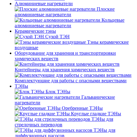
Алюминиевые нагреватели
Плоские
алюминиевые нагреватели
Кольцевые
алюминиевые нагреватели
Керамические тэны
Сухой ТЭН
Тэны керамические
воздушные
Оборудование для хранения и транспортировки
химических веществ
Контейнеры для хранения химических веществ
Комплектующие для работы с опасными веществами
ТЭНы
Блок ТЭНы
Гальванические
нагреватели
Оребренные ТЭНы
Круглые гладкие ТЭНы
ТЭНы для
стрелочных переводов
ТЭНы для
диффузионных насосов