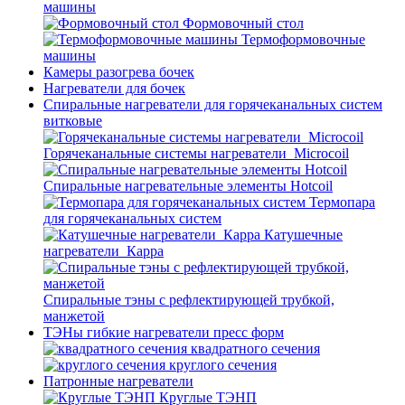
машины
Формовочный стол
Термоформовочные
машины
Камеры разогрева бочек
Нагреватели для бочек
Спиральные нагреватели для горячеканальных систем
витковые
Горячеканальные системы нагреватели_Microcoil
Спиральные нагревательные элементы Hotcoil
Термопара
для горячеканальных систем
Катушечные
нагреватели_Карра
Спиральные тэны с рефлектирующей трубкой,
манжетой
ТЭНы гибкие нагреватели пресс форм
квадратного сечения
круглого сечения
Патронные нагреватели
Круглые ТЭНП