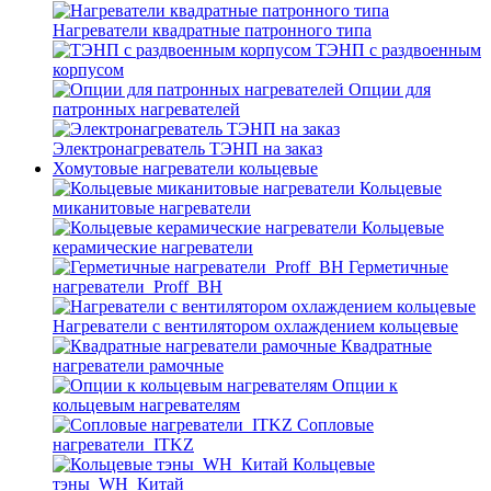
Нагреватели квадратные патронного типа
ТЭНП с раздвоенным
корпусом
Опции для
патронных нагревателей
Электронагреватель ТЭНП на заказ
Хомутовые нагреватели кольцевые
Кольцевые
миканитовые нагреватели
Кольцевые
керамические нагреватели
Герметичные
нагреватели_Proff_BH
Нагреватели с вентилятором охлаждением кольцевые
Квадратные
нагреватели рамочные
Опции к
кольцевым нагревателям
Cопловые
нагреватели_ITKZ
Кольцевые
тэны_WH_Китай