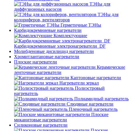
ТЭНы для
диффузионных насосов
ТЭНы для
колориферов, вентиляторов
Герметичные ТЭНы
Карбидокремниевые нагреватели
Комплектующие
Карбидокремниевые электронагреватели_DF
Молибденовые дисилицид нагреватели
Хромитлантановые нагреватели
Плоские нагреватели
Керамические
ленточные нагреватели
Каптоновые нагреватели
Нагреватели зеркал
Полиэстровый
нагреватель
Полиамидный нагреватель
Слюдяные нагреватели
Пленочный нагреватель
Плоские
миканитовые нагреватели
Силиконовые нагреватели
Плоские