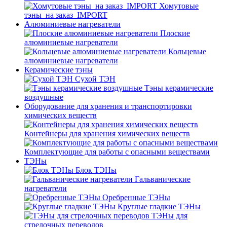
Хомутовые
тэны_на заказ_IMPORT
Алюминиевые нагреватели
Плоские
алюминиевые нагреватели
Кольцевые
алюминиевые нагреватели
Керамические тэны
Сухой ТЭН
Тэны керамические
воздушные
Оборудование для хранения и транспортировки
химических веществ
Контейнеры для хранения химических веществ
Комплектующие для работы с опасными веществами
ТЭНы
Блок ТЭНы
Гальванические
нагреватели
Оребренные ТЭНы
Круглые гладкие ТЭНы
ТЭНы для
стрелочных переводов