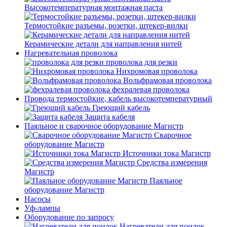
Высокотемпературная монтажная паста
Термостойкие разъемы, розетки, штекер-вилки
Керамические детали для направления нитей
Нагревательная проволока
проволока для резки
Нихромовая проволока
Вольфрамовая проволока
фехралевая проволока
Провода термостойкие, кабель высокотемпературный
Греющий кабель
Защита кабеля
Паяльное и сварочное оборудование Магистр
Сварочное
оборудование Магистр
Источники тока Магистр
Средства измерения
Магистр
Паяльное
оборудование Магистр
Насосы
Уф-лампы
Оборудование по запросу
Нагреватели для поилок