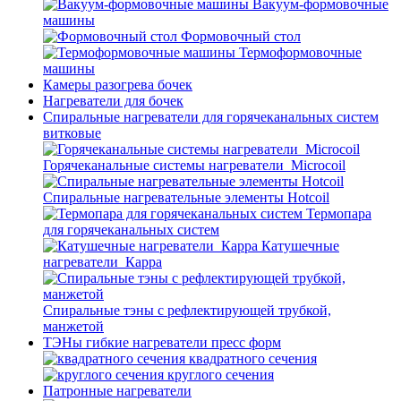
Вакуум-формовочные
машины
Формовочный стол
Термоформовочные
машины
Камеры разогрева бочек
Нагреватели для бочек
Спиральные нагреватели для горячеканальных систем
витковые
Горячеканальные системы нагреватели_Microcoil
Спиральные нагревательные элементы Hotcoil
Термопара
для горячеканальных систем
Катушечные
нагреватели_Карра
Спиральные тэны с рефлектирующей трубкой,
манжетой
ТЭНы гибкие нагреватели пресс форм
квадратного сечения
круглого сечения
Патронные нагреватели