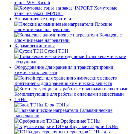
тэны_WH_Китай
Хомутовые
тэны_на заказ_IMPORT
Алюминиевые нагреватели
Плоские
алюминиевые нагреватели
Кольцевые
алюминиевые нагреватели
Керамические тэны
Сухой ТЭН
Тэны керамические
воздушные
Оборудование для хранения и транспортировки
химических веществ
Контейнеры для хранения химических веществ
Комплектующие для работы с опасными веществами
ТЭНы
Блок ТЭНы
Гальванические
нагреватели
Оребренные ТЭНы
Круглые гладкие ТЭНы
ТЭНы для