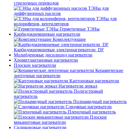
стрелочных переводов
ТЭНы для
диффузионных насосов
ТЭНы для
колориферов, вентиляторов
Герметичные ТЭНы
Карбидокремниевые нагреватели
Комплектующие
Карбидокремниевые электронагреватели_DF
Молибденовые дисилицид нагреватели
Хромитлантановые нагреватели
Плоские нагреватели
Керамические
ленточные нагреватели
Каптоновые нагреватели
Нагреватели зеркал
Полиэстровый
нагреватель
Полиамидный нагреватель
Слюдяные нагреватели
Пленочный нагреватель
Плоские
миканитовые нагреватели
Силиконовые нагреватели