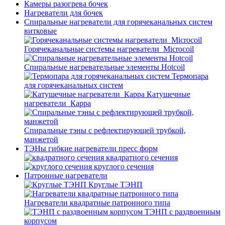
Камеры разогрева бочек
Нагреватели для бочек
Спиральные нагреватели для горячеканальных систем
витковые
Горячеканальные системы нагреватели_Microcoil
Спиральные нагревательные элементы Hotcoil
Термопара
для горячеканальных систем
Катушечные
нагреватели_Карра
Спиральные тэны с рефлектирующей трубкой,
манжетой
ТЭНы гибкие нагреватели пресс форм
квадратного сечения
круглого сечения
Патронные нагреватели
Круглые ТЭНП
Нагреватели квадратные патронного типа
ТЭНП с раздвоенным
корпусом