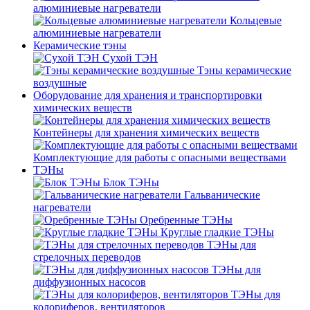
алюминиевые нагреватели
Кольцевые
алюминиевые нагреватели
Керамические тэны
Сухой ТЭН
Тэны керамические
воздушные
Оборудование для хранения и транспортировки
химических веществ
Контейнеры для хранения химических веществ
Комплектующие для работы с опасными веществами
ТЭНы
Блок ТЭНы
Гальванические
нагреватели
Оребренные ТЭНы
Круглые гладкие ТЭНы
ТЭНы для
стрелочных переводов
ТЭНы для
диффузионных насосов
ТЭНы для
колориферов, вентиляторов