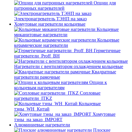
Опции для
патронных нагревателей
Электронагреватель ТЭНП на заказ
Хомутовые нагреватели кольцевые
Кольцевые
миканитовые нагреватели
Кольцевые
керамические нагреватели
Герметичные
нагреватели_Proff_BH
Нагреватели с вентилятором охлаждением кольцевые
Квадратные
нагреватели рамочные
Опции к
кольцевым нагревателям
Cопловые
нагреватели_ITKZ
Кольцевые
тэны_WH_Китай
Хомутовые
тэны_на заказ_IMPORT
Алюминиевые нагреватели
Плоские