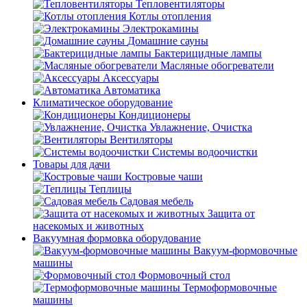
Тепловентиляторы
Котлы отопления
Электрокамины
Домашние сауны
Бактерицидные лампы
Масляные обогреватели
Аксессуары
Автоматика
Климатическое оборудование
Кондиционеры
Увлажнение, Очистка
Вентиляторы
Системы водоочистки
Товары для дачи
Костровые чаши
Теплицы
Садовая мебель
Защита от
насекомых и животных
Вакуумная формовка оборудование
Вакуум-формовочные
машины
Формовочный стол
Термоформовочные
машины