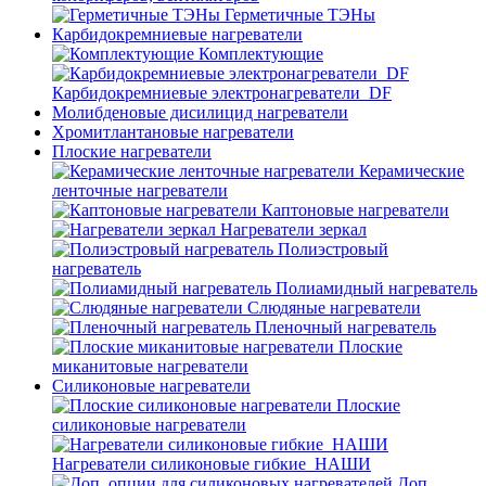
Герметичные ТЭНы
Карбидокремниевые нагреватели
Комплектующие
Карбидокремниевые электронагреватели_DF
Молибденовые дисилицид нагреватели
Хромитлантановые нагреватели
Плоские нагреватели
Керамические
ленточные нагреватели
Каптоновые нагреватели
Нагреватели зеркал
Полиэстровый
нагреватель
Полиамидный нагреватель
Слюдяные нагреватели
Пленочный нагреватель
Плоские
миканитовые нагреватели
Силиконовые нагреватели
Плоские
силиконовые нагреватели
Нагреватели силиконовые гибкие_НАШИ
Доп.