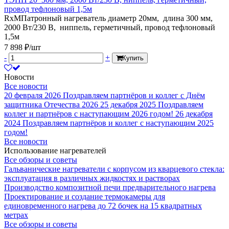
провод тефлоновый 1,5м
RxMПатронный нагреватель диаметр 20мм, длина 300 мм,
2000 Вт/230 В, ниппель, герметичный, провод тефлоновый
1,5м
7 898 ₽/шт
-
+
Купить
Новости
Все новости
20 февраля 2026
Поздравляем партнёров и коллег с Днём
защитника Отечества 2026
25 декабря 2025
Поздравляем
коллег и партнёров с наступающим 2026 годом!
26 декабря
2024
Поздравляем партнёров и коллег с наступающим 2025
годом!
Все новости
Использование нагревателей
Все обзоры и советы
Гальванические нагреватели с корпусом из кварцевого стекла:
эксплуатация в различных жидкостях и растворах
Производство композитной печи предварительного нагрева
Проектирование и создание термокамеры для
единовременного нагрева до 72 бочек на 15 квадратных
метрах
Все обзоры и советы