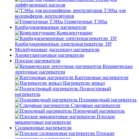
диффузионных насосов
ТЭНы для
колориферов, вентиляторов
Герметичные ТЭНы
Карбидокремниевые нагреватели
Комплектующие
Карбидокремниевые электронагреватели_DF
Молибденовые дисилицид нагреватели
Хромитлантановые нагреватели
Плоские нагреватели
Керамические
ленточные нагреватели
Каптоновые нагреватели
Нагреватели зеркал
Полиэстровый
нагреватель
Полиамидный нагреватель
Слюдяные нагреватели
Пленочный нагреватель
Плоские
миканитовые нагреватели
Силиконовые нагреватели
Плоские
силиконовые нагреватели