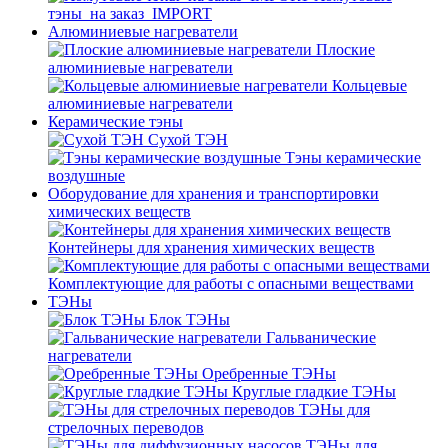
тэны_на заказ_IMPORT
Алюминиевые нагреватели
Плоские
алюминиевые нагреватели
Кольцевые
алюминиевые нагреватели
Керамические тэны
Сухой ТЭН
Тэны керамические
воздушные
Оборудование для хранения и транспортировки
химических веществ
Контейнеры для хранения химических веществ
Комплектующие для работы с опасными веществами
ТЭНы
Блок ТЭНы
Гальванические
нагреватели
Оребренные ТЭНы
Круглые гладкие ТЭНы
ТЭНы для
стрелочных переводов
ТЭНы для