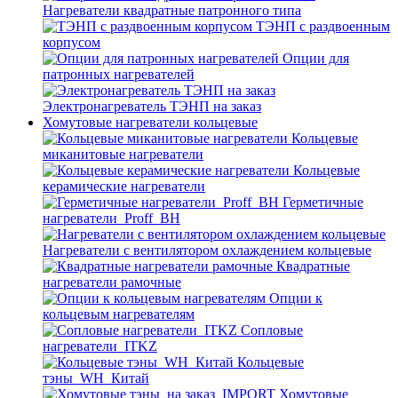
Нагреватели квадратные патронного типа
ТЭНП с раздвоенным
корпусом
Опции для
патронных нагревателей
Электронагреватель ТЭНП на заказ
Хомутовые нагреватели кольцевые
Кольцевые
миканитовые нагреватели
Кольцевые
керамические нагреватели
Герметичные
нагреватели_Proff_BH
Нагреватели с вентилятором охлаждением кольцевые
Квадратные
нагреватели рамочные
Опции к
кольцевым нагревателям
Cопловые
нагреватели_ITKZ
Кольцевые
тэны_WH_Китай
Хомутовые