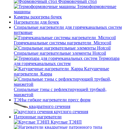
Формовочный стол
Термоформовочные
машины
Камеры разогрева бочек
Нагреватели для бочек
Спиральные нагреватели для горячеканальных систем
витковые
Горячеканальные системы нагреватели_Microcoil
Спиральные нагревательные элементы Hotcoil
Термопара
для горячеканальных систем
Катушечные
нагреватели_Карра
Спиральные тэны с рефлектирующей трубкой,
манжетой
ТЭНы гибкие нагреватели пресс форм
квадратного сечения
круглого сечения
Патронные нагреватели
Круглые ТЭНП