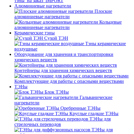
тэны_на заказ_IMPORT
Алюминиевые нагреватели
Плоские
алюминиевые нагреватели
Кольцевые
алюминиевые нагреватели
Керамические тэны
Сухой ТЭН
Тэны керамические
воздушные
Оборудование для хранения и транспортировки
химических веществ
Контейнеры для хранения химических веществ
Комплектующие для работы с опасными веществами
ТЭНы
Блок ТЭНы
Гальванические
нагреватели
Оребренные ТЭНы
Круглые гладкие ТЭНы
ТЭНы для
стрелочных переводов
ТЭНы для