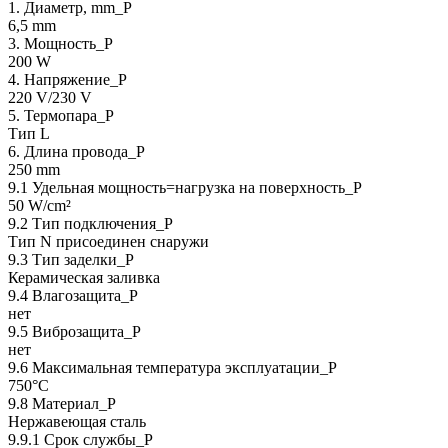
1. Диаметр, mm_P
6,5 mm
3. Мощность_P
200 W
4. Напряжение_P
220 V/230 V
5. Термопара_P
Тип L
6. Длина провода_P
250 mm
9.1 Удельная мощность=нагрузка на поверхность_P
50 W/cm²
9.2 Тип подключения_P
Тип N присоединен снаружи
9.3 Тип заделки_Р
Керамическая заливка
9.4 Влагозащита_Р
нет
9.5 Виброзащита_Р
нет
9.6 Максимальная температура эксплуатации_Р
750°C
9.8 Материал_Р
Нержавеющая сталь
9.9.1 Срок службы_Р