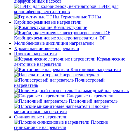
диффузионных насосов
ТЭНы для
колориферов, вентиляторов
Герметичные ТЭНы
Карбидокремниевые нагреватели
Комплектующие
Карбидокремниевые электронагреватели_DF
Молибденовые дисилицид нагреватели
Хромитлантановые нагреватели
Плоские нагреватели
Керамические
ленточные нагреватели
Каптоновые нагреватели
Нагреватели зеркал
Полиэстровый
нагреватель
Полиамидный нагреватель
Слюдяные нагреватели
Пленочный нагреватель
Плоские
миканитовые нагреватели
Силиконовые нагреватели
Плоские
силиконовые нагреватели