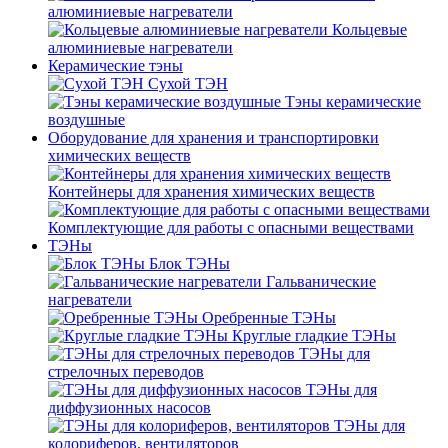
алюминиевые нагреватели
Кольцевые
алюминиевые нагреватели
Керамические тэны
Сухой ТЭН
Тэны керамические
воздушные
Оборудование для хранения и транспортировки
химических веществ
Контейнеры для хранения химических веществ
Комплектующие для работы с опасными веществами
ТЭНы
Блок ТЭНы
Гальванические
нагреватели
Оребренные ТЭНы
Круглые гладкие ТЭНы
ТЭНы для
стрелочных переводов
ТЭНы для
диффузионных насосов
ТЭНы для
колориферов, вентиляторов