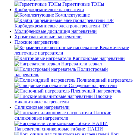
Герметичные ТЭНы
Карбидокремниевые нагреватели
Комплектующие
Карбидокремниевые электронагреватели_DF
Молибденовые дисилицид нагреватели
Хромитлантановые нагреватели
Плоские нагреватели
Керамические
ленточные нагреватели
Каптоновые нагреватели
Нагреватели зеркал
Полиэстровый
нагреватель
Полиамидный нагреватель
Слюдяные нагреватели
Пленочный нагреватель
Плоские
миканитовые нагреватели
Силиконовые нагреватели
Плоские
силиконовые нагреватели
Нагреватели силиконовые гибкие_НАШИ
Доп.