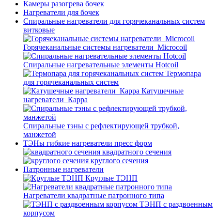
Камеры разогрева бочек
Нагреватели для бочек
Спиральные нагреватели для горячеканальных систем
витковые
Горячеканальные системы нагреватели_Microcoil
Спиральные нагревательные элементы Hotcoil
Термопара
для горячеканальных систем
Катушечные
нагреватели_Карра
Спиральные тэны с рефлектирующей трубкой,
манжетой
ТЭНы гибкие нагреватели пресс форм
квадратного сечения
круглого сечения
Патронные нагреватели
Круглые ТЭНП
Нагреватели квадратные патронного типа
ТЭНП с раздвоенным
корпусом