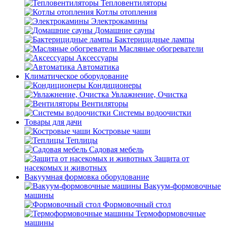
Тепловентиляторы
Котлы отопления
Электрокамины
Домашние сауны
Бактерицидные лампы
Масляные обогреватели
Аксессуары
Автоматика
Климатическое оборудование
Кондиционеры
Увлажнение, Очистка
Вентиляторы
Системы водоочистки
Товары для дачи
Костровые чаши
Теплицы
Садовая мебель
Защита от
насекомых и животных
Вакуумная формовка оборудование
Вакуум-формовочные
машины
Формовочный стол
Термоформовочные
машины