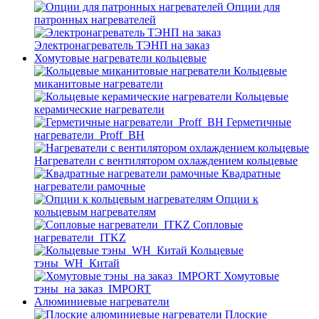
Опции для
патронных нагревателей
Электронагреватель ТЭНП на заказ
Хомутовые нагреватели кольцевые
Кольцевые
миканитовые нагреватели
Кольцевые
керамические нагреватели
Герметичные
нагреватели_Proff_BH
Нагреватели с вентилятором охлаждением кольцевые
Квадратные
нагреватели рамочные
Опции к
кольцевым нагревателям
Cопловые
нагреватели_ITKZ
Кольцевые
тэны_WH_Китай
Хомутовые
тэны_на заказ_IMPORT
Алюминиевые нагреватели
Плоские