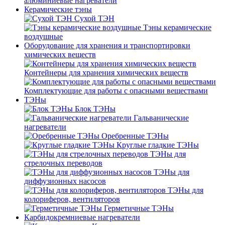
алюминиевые нагреватели
Керамические тэны
Сухой ТЭН
Тэны керамические
воздушные
Оборудование для хранения и транспортировки
химических веществ
Контейнеры для хранения химических веществ
Комплектующие для работы с опасными веществами
ТЭНы
Блок ТЭНы
Гальванические
нагреватели
Оребренные ТЭНы
Круглые гладкие ТЭНы
ТЭНы для
стрелочных переводов
ТЭНы для
диффузионных насосов
ТЭНы для
колориферов, вентиляторов
Герметичные ТЭНы
Карбидокремниевые нагреватели