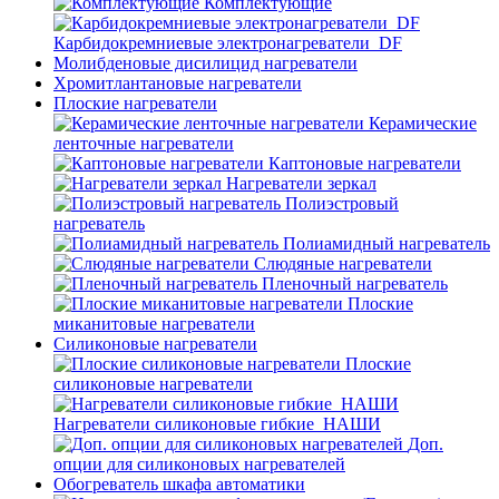
Комплектующие
Карбидокремниевые электронагреватели_DF
Молибденовые дисилицид нагреватели
Хромитлантановые нагреватели
Плоские нагреватели
Керамические
ленточные нагреватели
Каптоновые нагреватели
Нагреватели зеркал
Полиэстровый
нагреватель
Полиамидный нагреватель
Слюдяные нагреватели
Пленочный нагреватель
Плоские
миканитовые нагреватели
Силиконовые нагреватели
Плоские
силиконовые нагреватели
Нагреватели силиконовые гибкие_НАШИ
Доп.
опции для силиконовых нагревателей
Обогреватель шкафа автоматики