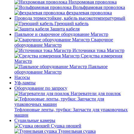
Нихромовая проволока
Вольфрамовая проволока
фехралевая проволока
Провода термостойкие, кабель высокотемпературный
Греющий кабель
Защита кабеля
Паяльное и сварочное оборудование Магистр
Сварочное
оборудование Магистр
Источники тока Магистр
Средства измерения
Магистр
Паяльное
оборудование Магистр
Насосы
Уф-лампы
Оборудование по запросу
Нагреватели для поилок
Тефлоновые ленты, трубки: Запчасти для упаковочных
машин
Сушильные камеры
Сушка овощей
Туннельная сушка