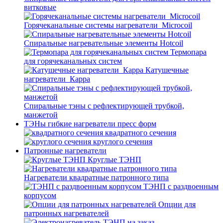
витковые
Горячеканальные системы нагреватели_Microcoil
Спиральные нагревательные элементы Hotcoil
Термопара
для горячеканальных систем
Катушечные
нагреватели_Карра
Спиральные тэны с рефлектирующей трубкой,
манжетой
ТЭНы гибкие нагреватели пресс форм
квадратного сечения
круглого сечения
Патронные нагреватели
Круглые ТЭНП
Нагреватели квадратные патронного типа
ТЭНП с раздвоенным
корпусом
Опции для
патронных нагревателей