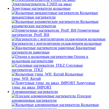
Электронагреватель ТЭНП на заказ
Хомутовые нагреватели кольцевые
Кольцевые
миканитовые нагреватели
Кольцевые
керамические нагреватели
Герметичные
нагреватели_Proff_BH
Нагреватели с вентилятором охлаждением кольцевые
Квадратные
нагреватели рамочные
Опции к
кольцевым нагревателям
Cопловые
нагреватели_ITKZ
Кольцевые
тэны_WH_Китай
Хомутовые
тэны_на заказ_IMPORT
Алюминиевые нагреватели
Плоские
алюминиевые нагреватели
Кольцевые