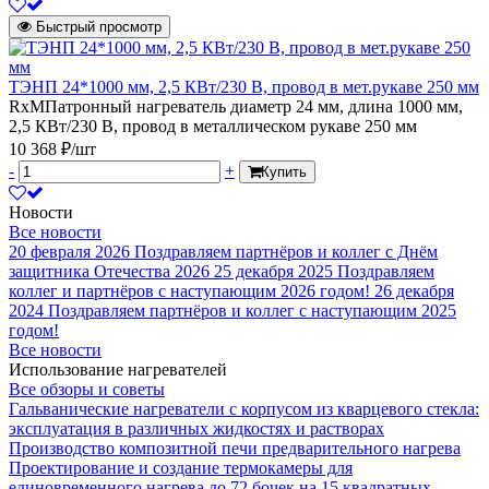
Быстрый просмотр
ТЭНП 24*1000 мм, 2,5 КВт/230 В, провод в мет.рукаве 250 мм
RxMПатронный нагреватель диаметр 24 мм, длина 1000 мм,
2,5 КВт/230 В, провод в металлическом рукаве 250 мм
10 368 ₽/шт
-
+
Купить
Новости
Все новости
20 февраля 2026
Поздравляем партнёров и коллег с Днём
защитника Отечества 2026
25 декабря 2025
Поздравляем
коллег и партнёров с наступающим 2026 годом!
26 декабря
2024
Поздравляем партнёров и коллег с наступающим 2025
годом!
Все новости
Использование нагревателей
Все обзоры и советы
Гальванические нагреватели с корпусом из кварцевого стекла:
эксплуатация в различных жидкостях и растворах
Производство композитной печи предварительного нагрева
Проектирование и создание термокамеры для
единовременного нагрева до 72 бочек на 15 квадратных