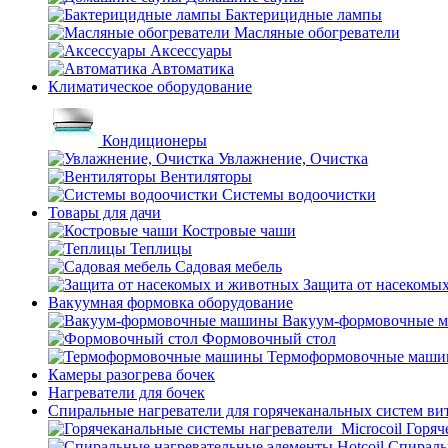
Бактерицидные лампы
Масляные обогреватели
Аксессуары
Автоматика
Климатическое оборудование
Кондиционеры
Увлажнение, Очистка
Вентиляторы
Системы водоочистки
Товары для дачи
Костровые чаши
Теплицы
Садовая мебель
Защита от насекомы
Вакуумная формовка оборудование
Вакуум-формовочные 
Формовочный стол
Термоформовочные маш
Камеры разогрева бочек
Нагреватели для бочек
Спиральные нагреватели для горячеканальных систем ви
Горяч
Спираль