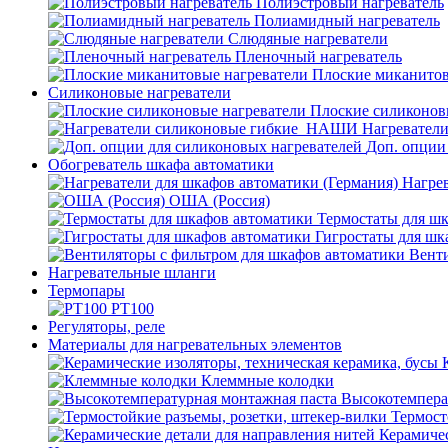
Полиэстровый нагреватель
Полиамидный нагреватель
Слюдяные нагреватели
Пленочный нагреватель
Плоские миканитов
Силиконовые нагреватели
Плоские силиконов
Нагревател
Доп. опции
Обогреватель шкафа автоматики
Нагрев
ОША (Россия)
Термостаты для ш
Гигростаты для шк
Венти
Нагревательные шланги
Термопары
PT100
Регуляторы, реле
Материалы для нагревательных элементов
Клеммные колодки
Высокотемпера
Термост
Керамичес