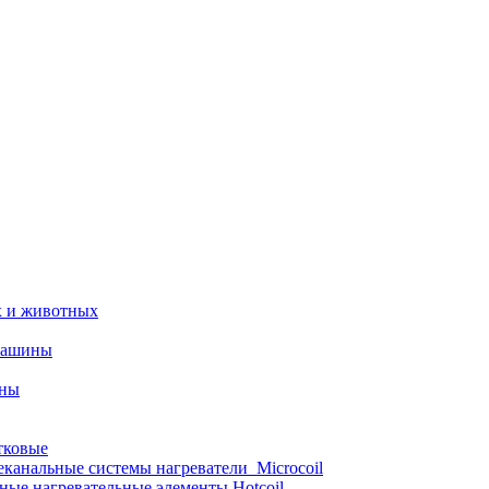
х и животных
машины
ины
тковые
еканальные системы нагреватели_Microcoil
ные нагревательные элементы Hotcoil