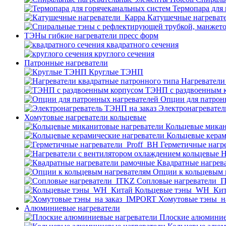
Термопара для
Катушечные нагреват
ТЭНы гибкие нагреватели пресс форм
квадратного сечения
круглого сечения
Патронные нагреватели
Круглые ТЭНП
Нагреватели
ТЭНП с раздвоенным 
Опции для патрон
Электронагревател
Хомутовые нагреватели кольцевые
Кольцевые микан
Кольцевые керам
Герметичные нагр
Н
Квадратные нагрев
Опции к кольцевым 
Cопловые нагреватели_
Кольцевые тэны_WH_Ки
Хомутовые тэны_н
Алюминиевые нагреватели
Плоские алюминие