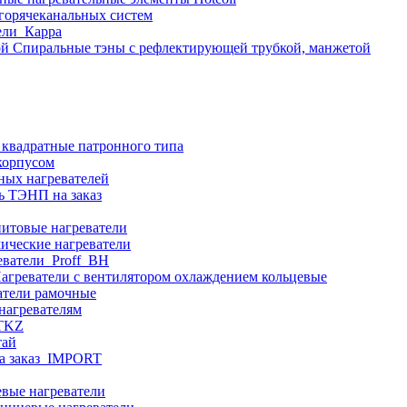
 горячеканальных систем
ели_Карра
Спиральные тэны с рефлектирующей трубкой, манжетой
 квадратные патронного типа
корпусом
ных нагревателей
ь ТЭНП на заказ
итовые нагреватели
ические нагреватели
еватели_Proff_BH
агреватели с вентилятором охлаждением кольцевые
атели рамочные
нагревателям
ITKZ
тай
а заказ_IMPORT
вые нагреватели