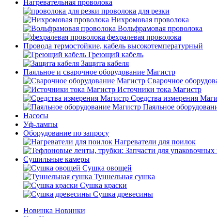
Нагревательная проволока
проволока для резки
Нихромовая проволока
Вольфрамовая проволока
фехралевая проволока
Провода термостойкие, кабель высокотемпературный
Греющий кабель
Защита кабеля
Паяльное и сварочное оборудование Магистр
Сварочное оборудов
Источники тока Магистр
Средства измерения Маг
Паяльное оборудован
Насосы
Уф-лампы
Оборудование по запросу
Нагреватели для поилок
Сушильные камеры
Сушка овощей
Туннельная сушка
Сушка краски
Сушка древесины
Новинка
Новинки