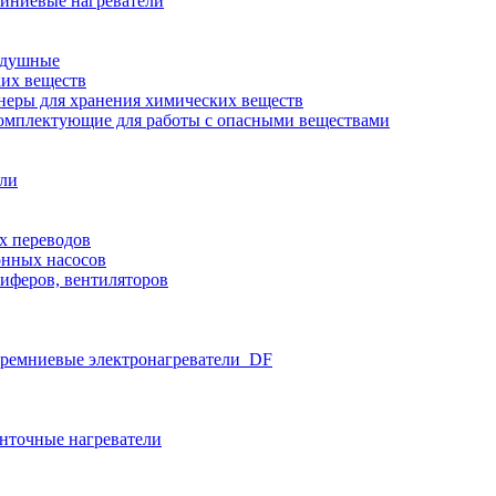
иниевые нагреватели
здушные
ких веществ
неры для хранения химических веществ
омплектующие для работы с опасными веществами
ели
х переводов
нных насосов
иферов, вентиляторов
ремниевые электронагреватели_DF
нточные нагреватели