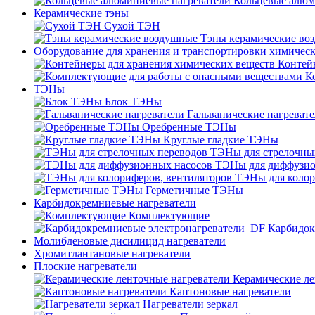
Кольцевые алюм
Керамические тэны
Сухой ТЭН
Тэны керамические во
Оборудование для хранения и транспортировки химичес
Контей
К
ТЭНы
Блок ТЭНы
Гальванические нагреват
Оребренные ТЭНы
Круглые гладкие ТЭНы
ТЭНы для стрелочны
ТЭНы для диффузио
ТЭНы для колор
Герметичные ТЭНы
Карбидокремниевые нагреватели
Комплектующие
Карбидок
Молибденовые дисилицид нагреватели
Хромитлантановые нагреватели
Плоские нагреватели
Керамические ле
Каптоновые нагреватели
Нагреватели зеркал