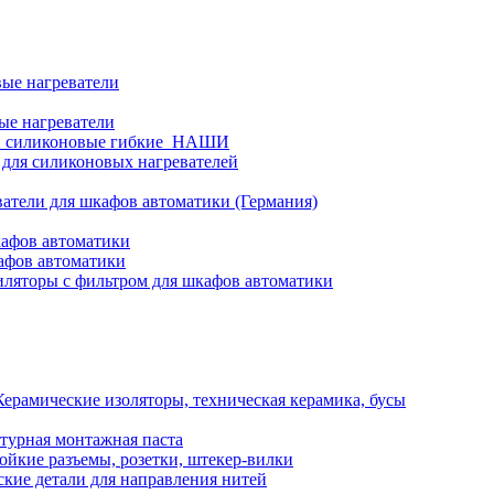
ые нагреватели
ые нагреватели
и силиконовые гибкие_НАШИ
 для силиконовых нагревателей
атели для шкафов автоматики (Германия)
кафов автоматики
афов автоматики
ляторы с фильтром для шкафов автоматики
Керамические изоляторы, техническая керамика, бусы
турная монтажная паста
ойкие разъемы, розетки, штекер-вилки
кие детали для направления нитей