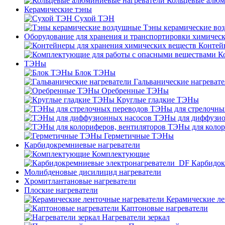
Кольцевые алюм
Керамические тэны
Сухой ТЭН
Тэны керамические во
Оборудование для хранения и транспортировки химичес
Контей
К
ТЭНы
Блок ТЭНы
Гальванические нагреват
Оребренные ТЭНы
Круглые гладкие ТЭНы
ТЭНы для стрелочны
ТЭНы для диффузио
ТЭНы для колор
Герметичные ТЭНы
Карбидокремниевые нагреватели
Комплектующие
Карбидок
Молибденовые дисилицид нагреватели
Хромитлантановые нагреватели
Плоские нагреватели
Керамические ле
Каптоновые нагреватели
Нагреватели зеркал