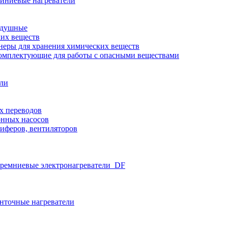
иниевые нагреватели
здушные
ких веществ
неры для хранения химических веществ
омплектующие для работы с опасными веществами
ели
х переводов
нных насосов
иферов, вентиляторов
ремниевые электронагреватели_DF
нточные нагреватели