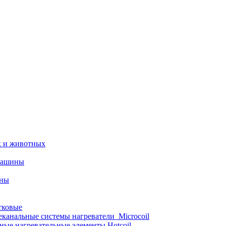
х и животных
машины
ины
тковые
еканальные системы нагреватели_Microcoil
ные нагревательные элементы Hotcoil