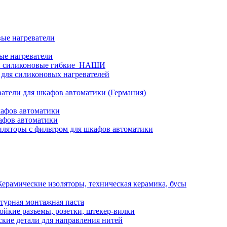
ые нагреватели
ые нагреватели
и силиконовые гибкие_НАШИ
 для силиконовых нагревателей
атели для шкафов автоматики (Германия)
кафов автоматики
афов автоматики
ляторы с фильтром для шкафов автоматики
Керамические изоляторы, техническая керамика, бусы
турная монтажная паста
ойкие разъемы, розетки, штекер-вилки
кие детали для направления нитей