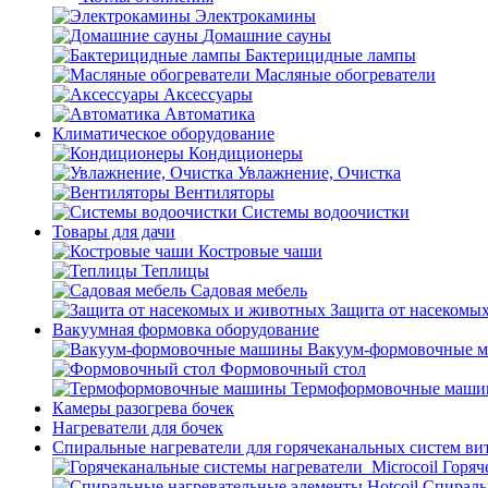
Электрокамины
Домашние сауны
Бактерицидные лампы
Масляные обогреватели
Аксессуары
Автоматика
Климатическое оборудование
Кондиционеры
Увлажнение, Очистка
Вентиляторы
Системы водоочистки
Товары для дачи
Костровые чаши
Теплицы
Садовая мебель
Защита от насекомы
Вакуумная формовка оборудование
Вакуум-формовочные 
Формовочный стол
Термоформовочные маш
Камеры разогрева бочек
Нагреватели для бочек
Спиральные нагреватели для горячеканальных систем ви
Горяч
Спираль