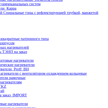
 горячеканальных систем
ели_Карра
Спиральные тэны с рефлектирующей трубкой, манжетой
 квадратные патронного типа
корпусом
ных нагревателей
ь ТЭНП на заказ
итовые нагреватели
ические нагреватели
еватели_Proff_BH
агреватели с вентилятором охлаждением кольцевые
атели рамочные
нагревателям
ITKZ
тай
а заказ_IMPORT
вые нагреватели