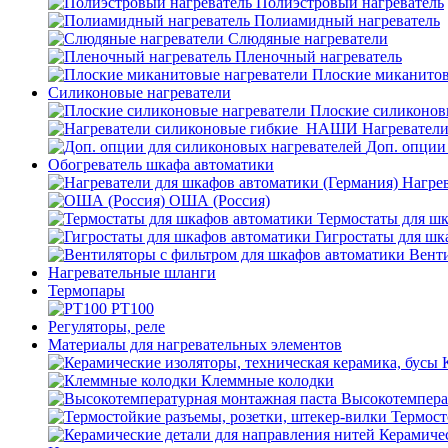
Полиэстровый нагреватель
Полиамидный нагреватель
Слюдяные нагреватели
Пленочный нагреватель
Плоские миканитов
Силиконовые нагреватели
Плоские силиконов
Нагревател
Доп. опции
Обогреватель шкафа автоматики
Нагрев
ОША (Россия)
Термостаты для ш
Гигростаты для шк
Венти
Нагревательные шланги
Термопары
PT100
Регуляторы, реле
Материалы для нагревательных элементов
Клеммные колодки
Высокотемпера
Термост
Керамичес