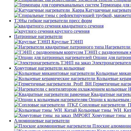
Термопара для
Катушечные нагреват
ТЭНы гибкие нагреватели пресс форм
квадратного сечения
круглого сечения
Патронные нагреватели
Круглые ТЭНП
Нагреватели
ТЭНП с раздвоенным 
Опции для патрон
Электронагревател
Хомутовые нагреватели кольцевые
Кольцевые микан
Кольцевые керам
Герметичные нагр
Н
Квадратные нагрев
Опции к кольцевым 
Cопловые нагреватели_
Кольцевые тэны_WH_Ки
Хомутовые тэны_н
Алюминиевые нагреватели
Плоские алюминие