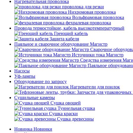
Нагревательная проволока
проволока для резки
Нихромовая проволока
Вольфрамовая проволока
фехралевая проволока
Провода термостойкие, кабель высокотемпературный
Греющий кабель
Защита кабеля
Паяльное и сварочное оборудование Магистр
Сварочное оборудов
Источники тока Магистр
Средства измерения Маг
Паяльное оборудован
Насосы
Уф-лампы
Оборудование по запросу
Нагреватели для поилок
Сушильные камеры
Сушка овощей
Туннельная сушка
Сушка краски
Сушка древесины
Новинка
Новинки