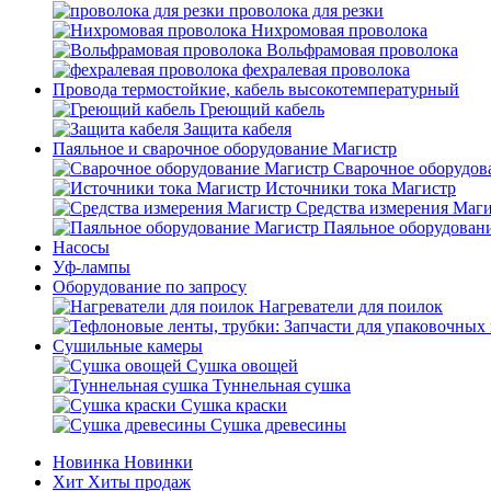
проволока для резки
Нихромовая проволока
Вольфрамовая проволока
фехралевая проволока
Провода термостойкие, кабель высокотемпературный
Греющий кабель
Защита кабеля
Паяльное и сварочное оборудование Магистр
Сварочное оборудов
Источники тока Магистр
Средства измерения Маг
Паяльное оборудован
Насосы
Уф-лампы
Оборудование по запросу
Нагреватели для поилок
Сушильные камеры
Сушка овощей
Туннельная сушка
Сушка краски
Сушка древесины
Новинка
Новинки
Хит
Хиты продаж