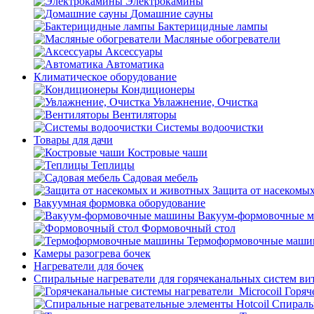
Электрокамины
Домашние сауны
Бактерицидные лампы
Масляные обогреватели
Аксессуары
Автоматика
Климатическое оборудование
Кондиционеры
Увлажнение, Очистка
Вентиляторы
Системы водоочистки
Товары для дачи
Костровые чаши
Теплицы
Садовая мебель
Защита от насекомы
Вакуумная формовка оборудование
Вакуум-формовочные 
Формовочный стол
Термоформовочные маш
Камеры разогрева бочек
Нагреватели для бочек
Спиральные нагреватели для горячеканальных систем ви
Горяч
Спираль