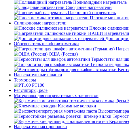
Полиамидный нагреватель
Слюдяные нагреватели
Пленочный нагреватель
Плоские миканитов
Силиконовые нагреватели
Плоские силиконов
Нагревател
Доп. опции
Обогреватель шкафа автоматики
Нагрев
ОША (Россия)
Термостаты для ш
Гигростаты для шк
Венти
Нагревательные шланги
Термопары
PT100
Регуляторы, реле
Материалы для нагревательных элементов
Клеммные колодки
Высокотемпера
Термост
Керамичес
Нагревательная проволока