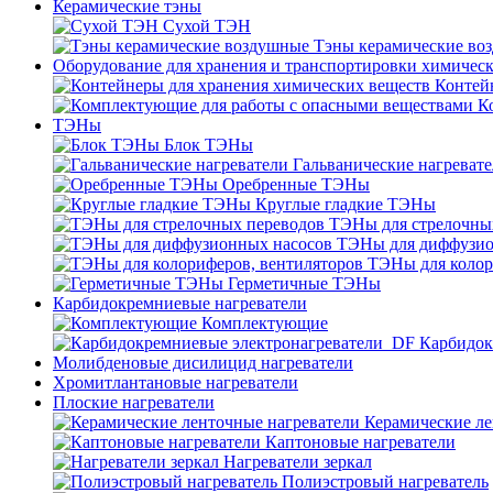
Керамические тэны
Сухой ТЭН
Тэны керамические во
Оборудование для хранения и транспортировки химичес
Контей
К
ТЭНы
Блок ТЭНы
Гальванические нагреват
Оребренные ТЭНы
Круглые гладкие ТЭНы
ТЭНы для стрелочны
ТЭНы для диффузио
ТЭНы для колор
Герметичные ТЭНы
Карбидокремниевые нагреватели
Комплектующие
Карбидок
Молибденовые дисилицид нагреватели
Хромитлантановые нагреватели
Плоские нагреватели
Керамические ле
Каптоновые нагреватели
Нагреватели зеркал
Полиэстровый нагреватель