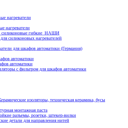
ые нагреватели
ые нагреватели
и силиконовые гибкие_НАШИ
 для силиконовых нагревателей
атели для шкафов автоматики (Германия)
кафов автоматики
афов автоматики
ляторы с фильтром для шкафов автоматики
Керамические изоляторы, техническая керамика, бусы
турная монтажная паста
ойкие разъемы, розетки, штекер-вилки
кие детали для направления нитей