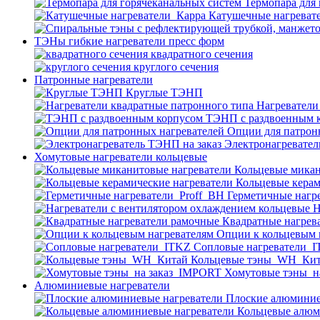
Термопара для
Катушечные нагреват
ТЭНы гибкие нагреватели пресс форм
квадратного сечения
круглого сечения
Патронные нагреватели
Круглые ТЭНП
Нагреватели
ТЭНП с раздвоенным 
Опции для патрон
Электронагревател
Хомутовые нагреватели кольцевые
Кольцевые микан
Кольцевые керам
Герметичные нагр
Н
Квадратные нагрев
Опции к кольцевым 
Cопловые нагреватели_
Кольцевые тэны_WH_Ки
Хомутовые тэны_н
Алюминиевые нагреватели
Плоские алюминие
Кольцевые алюм