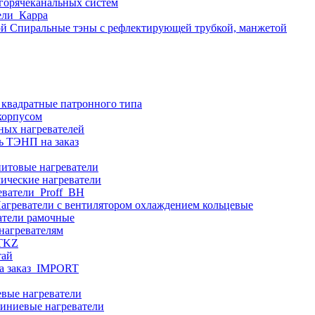
 горячеканальных систем
ели_Карра
Спиральные тэны с рефлектирующей трубкой, манжетой
 квадратные патронного типа
корпусом
ных нагревателей
ь ТЭНП на заказ
итовые нагреватели
ические нагреватели
еватели_Proff_BH
агреватели с вентилятором охлаждением кольцевые
атели рамочные
нагревателям
ITKZ
тай
а заказ_IMPORT
вые нагреватели
иниевые нагреватели