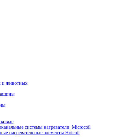
х и животных
машины
ины
тковые
еканальные системы нагреватели_Microcoil
ные нагревательные элементы Hotcoil