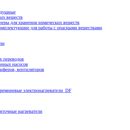
здушные
ких веществ
неры для хранения химических веществ
омплектующие для работы с опасными веществами
ели
х переводов
нных насосов
иферов, вентиляторов
ремниевые электронагреватели_DF
нточные нагреватели