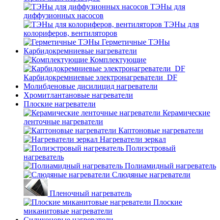
ТЭНы для
диффузионных насосов
ТЭНы для
колориферов, вентиляторов
Герметичные ТЭНы
Карбидокремниевые нагреватели
Комплектующие
Карбидокремниевые электронагреватели_DF
Молибденовые дисилицид нагреватели
Хромитлантановые нагреватели
Плоские нагреватели
Керамические
ленточные нагреватели
Каптоновые нагреватели
Нагреватели зеркал
Полиэстровый
нагреватель
Полиамидный нагреватель
Слюдяные нагреватели
Пленочный нагреватель
Плоские
миканитовые нагреватели
Силиконовые нагреватели