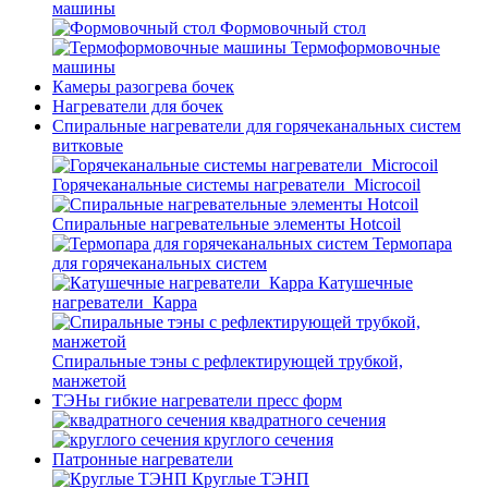
машины
Формовочный стол
Термоформовочные
машины
Камеры разогрева бочек
Нагреватели для бочек
Спиральные нагреватели для горячеканальных систем
витковые
Горячеканальные системы нагреватели_Microcoil
Спиральные нагревательные элементы Hotcoil
Термопара
для горячеканальных систем
Катушечные
нагреватели_Карра
Спиральные тэны с рефлектирующей трубкой,
манжетой
ТЭНы гибкие нагреватели пресс форм
квадратного сечения
круглого сечения
Патронные нагреватели
Круглые ТЭНП