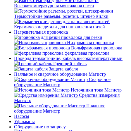
Высокотемпературная монтажная паста
Термостойкие разъемы, розетки, штекер-вилки
Керамические детали для направления нитей
Нагревательная проволока
проволока для резки
Нихромовая проволока
Вольфрамовая проволока
фехралевая проволока
Провода термостойкие, кабель высокотемпературный
Греющий кабель
Защита кабеля
Паяльное и сварочное оборудование Магистр
Сварочное
оборудование Магистр
Источники тока Магистр
Средства измерения
Магистр
Паяльное
оборудование Магистр
Насосы
Уф-лампы
Оборудование по запросу