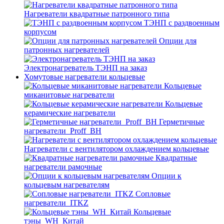
Нагреватели квадратные патронного типа
ТЭНП с раздвоенным
корпусом
Опции для
патронных нагревателей
Электронагреватель ТЭНП на заказ
Хомутовые нагреватели кольцевые
Кольцевые
миканитовые нагреватели
Кольцевые
керамические нагреватели
Герметичные
нагреватели_Proff_BH
Нагреватели с вентилятором охлаждением кольцевые
Квадратные
нагреватели рамочные
Опции к
кольцевым нагревателям
Cопловые
нагреватели_ITKZ
Кольцевые
тэны_WH_Китай