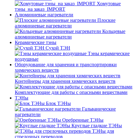
Хомутовые
тэны_на заказ_IMPORT
Алюминиевые нагреватели
Плоские
алюминиевые нагреватели
Кольцевые
алюминиевые нагреватели
Керамические тэны
Сухой ТЭН
Тэны керамические
воздушные
Оборудование для хранения и транспортировки
химических веществ
Контейнеры для хранения химических веществ
Комплектующие для работы с опасными веществами
ТЭНы
Блок ТЭНы
Гальванические
нагреватели
Оребренные ТЭНы
Круглые гладкие ТЭНы
ТЭНы для
стрелочных переводов