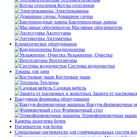
Котлы отопления
Электрокамины
Домашние сауны
Бактерицидные лампы
Масляные обогреватели
Аксессуары
Автоматика
Климатическое оборудование
Кондиционеры
Увлажнение, Очистка
Вентиляторы
Системы водоочистки
Товары для дачи
Костровые чаши
Теплицы
Садовая мебель
Защита от насекомы
Вакуумная формовка оборудование
Вакуум-формовочные 
Формовочный стол
Термоформовочные маш
Камеры разогрева бочек
Нагреватели для бочек
Спиральные нагреватели для горячеканальных систем ви