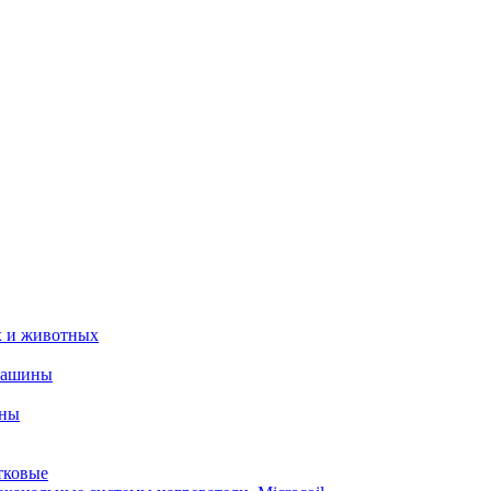
х и животных
машины
ины
тковые