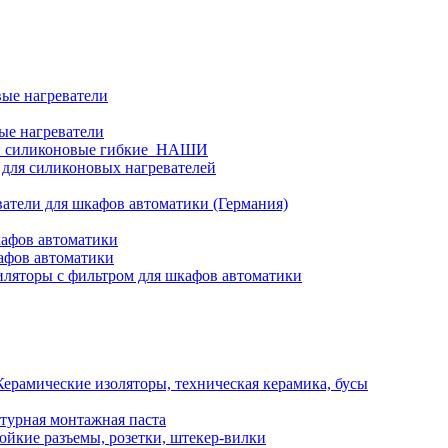
ые нагреватели
ые нагреватели
и силиконовые гибкие_НАШИ
 для силиконовых нагревателей
атели для шкафов автоматики (Германия)
кафов автоматики
афов автоматики
ляторы с фильтром для шкафов автоматики
Керамические изоляторы, техническая керамика, бусы
турная монтажная паста
ойкие разъемы, розетки, штекер-вилки