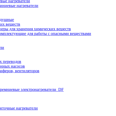
вые нагреватели
иниевые нагреватели
здушные
ких веществ
неры для хранения химических веществ
омплектующие для работы с опасными веществами
ели
х переводов
нных насосов
иферов, вентиляторов
ремниевые электронагреватели_DF
нточные нагреватели