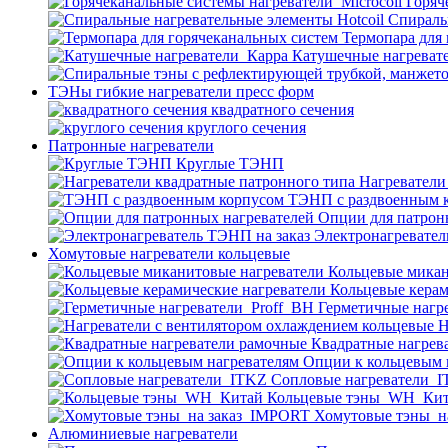
Горяч
Спираль
Термопара для
Катушечные нагреват
ТЭНы гибкие нагреватели пресс форм
квадратного сечения
круглого сечения
Патронные нагреватели
Круглые ТЭНП
Нагреватели
ТЭНП с раздвоенным 
Опции для патрон
Электронагревател
Хомутовые нагреватели кольцевые
Кольцевые микан
Кольцевые керам
Герметичные нагр
Н
Квадратные нагрев
Опции к кольцевым 
Cопловые нагреватели_
Кольцевые тэны_WH_Ки
Хомутовые тэны_н
Алюминиевые нагреватели