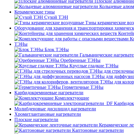
Плоские алюминие
Кольцевые алюм
Керамические тэны
Сухой ТЭН
Тэны керамические во
Оборудование для хранения и транспортировки химичес
Контей
К
ТЭНы
Блок ТЭНы
Гальванические нагреват
Оребренные ТЭНы
Круглые гладкие ТЭНы
ТЭНы для стрелочны
ТЭНы для диффузио
ТЭНы для колор
Герметичные ТЭНы
Карбидокремниевые нагреватели
Комплектующие
Карбидок
Молибденовые дисилицид нагреватели
Хромитлантановые нагреватели
Плоские нагреватели
Керамические ле
Каптоновые нагреватели