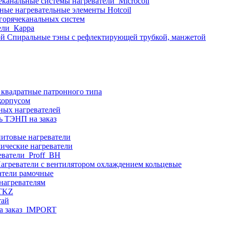
еканальные системы нагреватели_Microcoil
ные нагревательные элементы Hotcoil
 горячеканальных систем
ели_Карра
Спиральные тэны с рефлектирующей трубкой, манжетой
 квадратные патронного типа
корпусом
ных нагревателей
ь ТЭНП на заказ
итовые нагреватели
ические нагреватели
еватели_Proff_BH
агреватели с вентилятором охлаждением кольцевые
атели рамочные
нагревателям
ITKZ
тай
а заказ_IMPORT