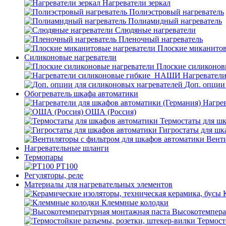
Нагреватели зеркал
Полиэстровый нагреватель
Полиамидный нагреватель
Слюдяные нагреватели
Пленочный нагреватель
Плоские миканитов
Силиконовые нагреватели
Плоские силиконов
Нагревател
Доп. опции
Обогреватель шкафа автоматики
Нагрев
ОША (Россия)
Термостаты для ш
Гигростаты для шк
Венти
Нагревательные шланги
Термопары
PT100
Регуляторы, реле
Материалы для нагревательных элементов
Клеммные колодки
Высокотемпера
Термост