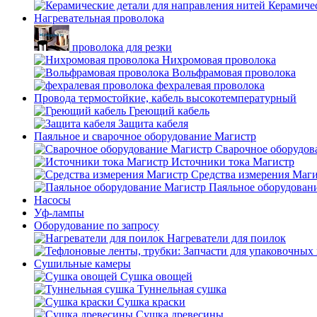
Керамичес
Нагревательная проволока
проволока для резки
Нихромовая проволока
Вольфрамовая проволока
фехралевая проволока
Провода термостойкие, кабель высокотемпературный
Греющий кабель
Защита кабеля
Паяльное и сварочное оборудование Магистр
Сварочное оборудов
Источники тока Магистр
Средства измерения Маг
Паяльное оборудован
Насосы
Уф-лампы
Оборудование по запросу
Нагреватели для поилок
Сушильные камеры
Сушка овощей
Туннельная сушка
Сушка краски
Сушка древесины