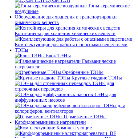
Сухой ТЭН
Тэны керамические
воздушные
Оборудование для хранения и транспортировки
химических веществ
Контейнеры для хранения химических веществ
Комплектующие для работы с опасными веществами
ТЭНы
Блок ТЭНы
Гальванические
нагреватели
Оребренные ТЭНы
Круглые гладкие ТЭНы
ТЭНы для
стрелочных переводов
ТЭНы для
диффузионных насосов
ТЭНы для
колориферов, вентиляторов
Герметичные ТЭНы
Карбидокремниевые нагреватели
Комплектующие