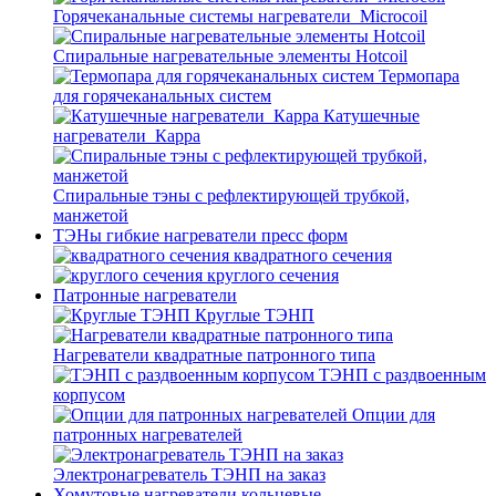
Горячеканальные системы нагреватели_Microcoil
Спиральные нагревательные элементы Hotcoil
Термопара
для горячеканальных систем
Катушечные
нагреватели_Карра
Спиральные тэны с рефлектирующей трубкой,
манжетой
ТЭНы гибкие нагреватели пресс форм
квадратного сечения
круглого сечения
Патронные нагреватели
Круглые ТЭНП
Нагреватели квадратные патронного типа
ТЭНП с раздвоенным
корпусом
Опции для
патронных нагревателей
Электронагреватель ТЭНП на заказ
Хомутовые нагреватели кольцевые