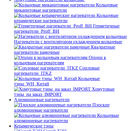
Кольцевые
миканитовые нагреватели
Кольцевые
керамические нагреватели
Герметичные
нагреватели_Proff_BH
Нагреватели с вентилятором охлаждением кольцевые
Квадратные
нагреватели рамочные
Опции к
кольцевым нагревателям
Cопловые
нагреватели_ITKZ
Кольцевые
тэны_WH_Китай
Хомутовые
тэны_на заказ_IMPORT
Алюминиевые нагреватели
Плоские
алюминиевые нагреватели
Кольцевые
алюминиевые нагреватели
Керамические тэны