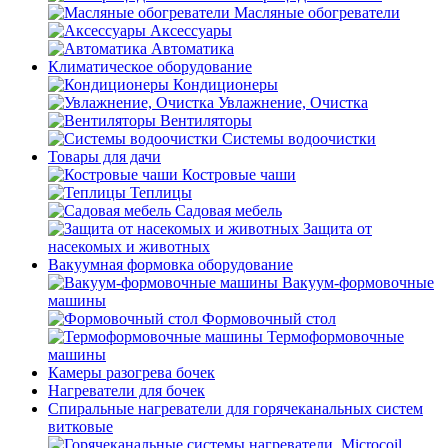
Масляные обогреватели
Аксессуары
Автоматика
Климатическое оборудование
Кондиционеры
Увлажнение, Очистка
Вентиляторы
Системы водоочистки
Товары для дачи
Костровые чаши
Теплицы
Садовая мебель
Защита от
насекомых и животных
Вакуумная формовка оборудование
Вакуум-формовочные
машины
Формовочный стол
Термоформовочные
машины
Камеры разогрева бочек
Нагреватели для бочек
Спиральные нагреватели для горячеканальных систем
витковые